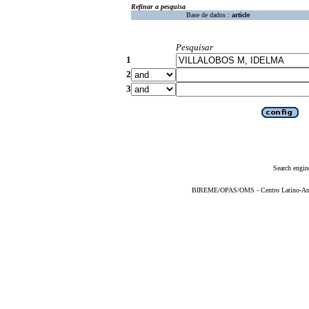
Refinar a pesquisa
Base de dados :
article
Pesquisar
1
2
3
Search engin
BIREME/OPAS/OMS - Centro Latino-Ame