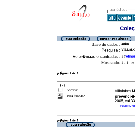
Coleç
Base de dados :
article
Pesquisa :
VILLALO
Refer�ncias encontradas :
refina
1
[
Mostrando:
1 .. 1
no f
p�gina 1 de 1
1 / 1
seleciona
Villalobos M
para imprimir
prevenci�
2005, vol.3
resumo e
·
p�gina 1 de 1