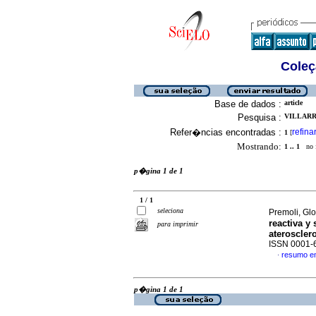
Coleç
Base de dados :
article
Pesquisa :
VILLARRE
Refer�ncias encontradas :
refina
1
[
Mostrando:
1 .. 1
no f
p�gina 1 de 1
1 / 1
seleciona
Premoli, Glo
reactiva y
para imprimir
ateroscler
ISSN 0001-
resumo e
·
p�gina 1 de 1