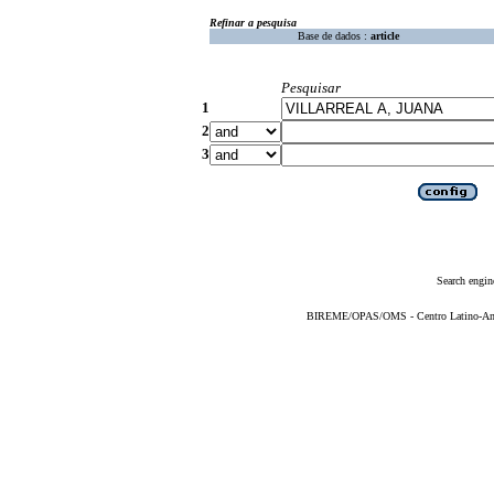
Refinar a pesquisa
Base de dados :
article
Pesquisar
1
2
3
Search engin
BIREME/OPAS/OMS - Centro Latino-Ame