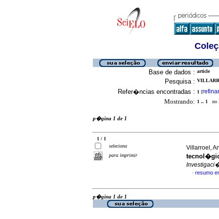
Coleç
Base de dados :
article
Pesquisa :
VILLARR
Refer�ncias encontradas :
refina
1
[
Mostrando:
1 .. 1
no f
p�gina 1 de 1
1 / 1
seleciona
Villarroel, 
para imprimir
tecnol�gic
Investigaci
resumo e
·
p�gina 1 de 1