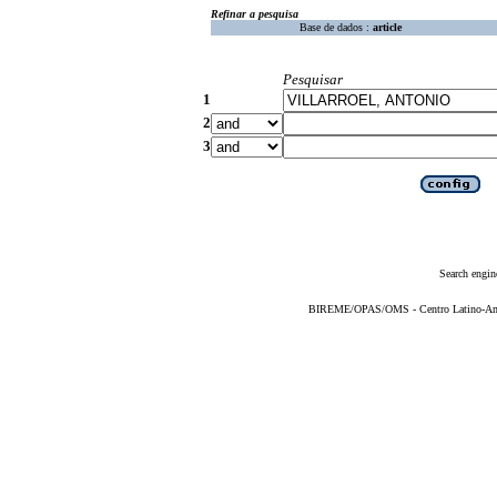
Refinar a pesquisa
Base de dados :
article
Pesquisar
1
2
3
Search engin
BIREME/OPAS/OMS - Centro Latino-Ame