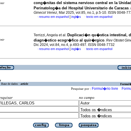
cong�nitas del sistema nervioso central en la Unida
imir
Perinatolog�a del Hospital Universitario de Caracas
.
Ginecol Venez
, Mar 2025, vol.85, no.1, p.5-10. ISSN 0048-7
|
resumo em espanhol
ingl�s
texto em espanhol
·
·
Duplicaci�n qu�stica intestinal, d
Terrizzi, Angela et al.
imir
diagn�stico ecogr�fico al quir�rgico
.
Rev Obstet Gin
Dic 2024, vol.84, no.4, p.493-497. ISSN 0048-7732
|
resumo em espanhol
ingl�s
texto em espanhol
·
·
a
Base de dados :
article
Formul
Formul�rio livre
Formu
Pesquisar por :
esquisar
no campo