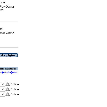
d de
Rev Obstet
732
el
ecol Venez
,
�rio avan�ado
l�rio b�sico