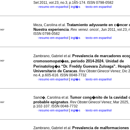
Set 2011, vol.23, no.3, p.165-174. ISSN 0798-0582
|
resumo em espanhol
ingl�s
texto em espanhol
·
·
Tratamiento adyuvante en c�ncer 
Meza, Carolina et al.
Nuestra experiencia
.
Rev. venez. oncol.
, Jun 2011, vol.23, 
imir
ISSN 0798-0582
|
resumo em espanhol
ingl�s
texto em espanhol
·
·
Prevalencia de marcadores eco
Zambrano, Gabriel et al.
imir
cromosomopat�as, periodo 2014-2024. Unidad de
Perinatolog�a “Dr. Freddy Guevara Zuloaga”. Hospit
Universitario de Caracas
.
Rev Obstet Ginecol Venez
, Dic 
no.4, p.605-616. ISSN 0048-7732
|
resumo em espanhol
ingl�s
texto em espanhol
·
·
Tumor cong�nito de la cavidad o
Sand�, Carolina et al.
probable epignatus
.
Rev Obstet Ginecol Venez
, Mar 2025, 
imir
p.102-107. ISSN 0048-7732
|
resumo em espanhol
ingl�s
texto em espanhol
·
·
Prevalencia de malformaciones
Zambrano, Gabriel et al.