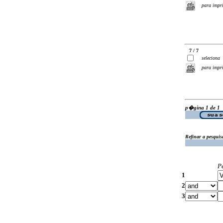
para impr
7 / 7
seleciona
para impr
p�gina 1 de 1
Refinar a pesquis
P
1
2
3