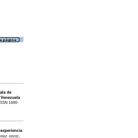
ala de
 Venezuela
. ISSN 1690-
 experiencia
enez. oncol.
,