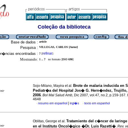
Coleção da biblioteca
Base de dados :
article
Pesquisa :
VILLEGAS, CARLOS [Autor]
er�ncias encontradas :
refinar
7
[
]
Mostrando:
1 .. 7
no formato [
ISO 690
]
Brote de malaria inducida en S
Sojo-Milano, Mayira et al.
Pediatr�a del Hospital Jos� G. Hern�ndez, Trujillo,
imir
2006
.
Bol Mal Salud Amb
, Dic 2007, vol.47, no.2, p.159-167
4648
|
resumo em espanhol
ingl�s
texto em espanhol
·
·
Tratamiento del c�ncer de laringe
Oblitas, George et al.
imir
en el Instituto Oncol�gico �Dr. Luis Razetti�
.
Rev. v