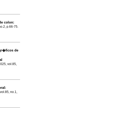
de colon
:
no.2, p.66-75.
gr�ficos de
al
2025, vol.85,
ral:
vol.85, no.1,