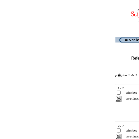
Ref
p�gina 1 de 1
1 / 7
seleciona
para impr
2 / 7
seleciona
para impr