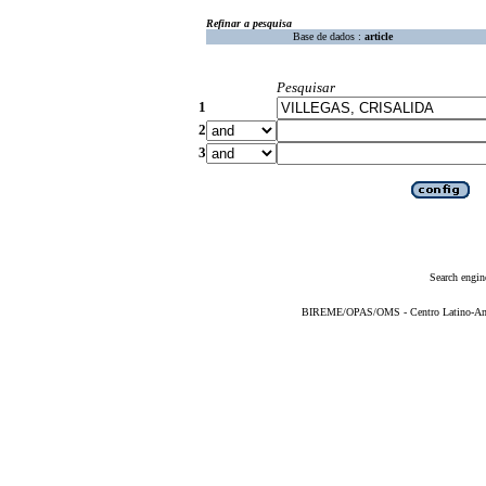
Refinar a pesquisa
Base de dados :
article
Pesquisar
1
2
3
Search engin
BIREME/OPAS/OMS - Centro Latino-Ame