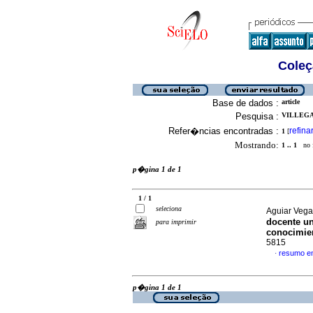
Coleç
Base de dados :
article
Pesquisa :
VILLEGAS
Refer�ncias encontradas :
refina
1
[
Mostrando:
1 .. 1
no f
p�gina 1 de 1
1 / 1
seleciona
Aguiar Vega
docente un
para imprimir
conocimie
5815
resumo e
·
p�gina 1 de 1