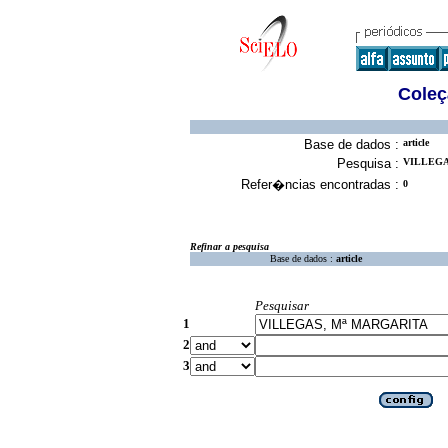
Coleç
Base de dados :
article
Pesquisa :
VILLEGA
Refer�ncias encontradas :
0
Refinar a pesquisa
Base de dados :
article
Pesquisar
1
2
3