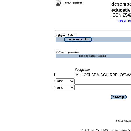
para imprimir
desempe
educativ
ISSN 254
resumo
·
p�gina 1 de 1
Refinar a pesquisa
Base de dados :
article
Pesquisar
1
2
3
Search engin
BIREME/OPAS/OMS - Centro Latino-Ame