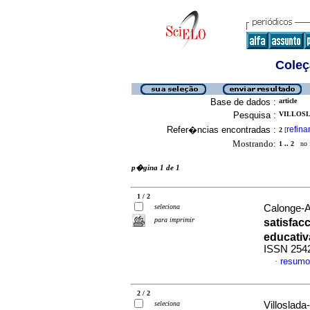
Coleç
Base de dados :
article
Pesquisa :
VILLOSL
Refer�ncias encontradas :
refina
2
[
Mostrando:
1 .. 2
no f
p�gina 1 de 1
1 / 2
seleciona
Calonge-An
para imprimir
satisfac
educativ
ISSN 254
resumo
·
2 / 2
seleciona
Villoslada