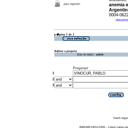
para imprimir
anemia 
Argentin
0004-062
resumo
·
p�gina 1 de 1
Refinar a pesquisa
Base de dados :
article
Pesquisar
1
2
3
Search engin
BIREME/OPAS/OMS - Centro Latino-Ame