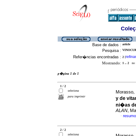
Coleç
Base de dados :
article
Pesquisa :
VINOCUR,
Refer�ncias encontradas :
refina
2
[
Mostrando:
1 .. 2
no f
p�gina 1 de 1
1 / 2
seleciona
Morasso, 
para imprimir
y de vit
ni�as de
ALAN
, Ma
resumo
·
2 / 2
seleciona
Morasso, 