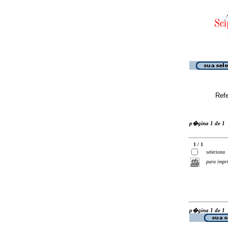
Ref
p�gina 1 de 1
1 / 1
seleciona
para impr
p�gina 1 de 1