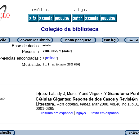
Coleção da biblioteca
Base de dados :
article
Pesquisa :
VIRGUEZ, Y [Autor]
er�ncias encontradas :
refinar
1
[
]
Mostrando:
1 .. 1
no formato [
ISO 690
]
Granuloma Peri
L�pez-Labady, J, Moret, Y and Virguez, Y
imir
C�lulas Gigantes: Reporte de dos Casos y Revisi�n 
Literatura.
.
Acta odontol. venez
, Mar 2008, vol.46, no.1, p.8
0001-6365
|
resumo em espanhol
ingl�s
texto em espanhol
·
·