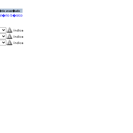
�rio avan�ado
l�rio b�sico