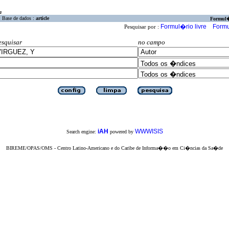
a
Base de dados :
article
Formul
Formul�rio livre
Formu
Pesquisar por :
esquisar
no campo
iAH
WWWISIS
Search engine:
powered by
BIREME/OPAS/OMS - Centro Latino-Americano e do Caribe de Informa��o em Ci�ncias da Sa�de