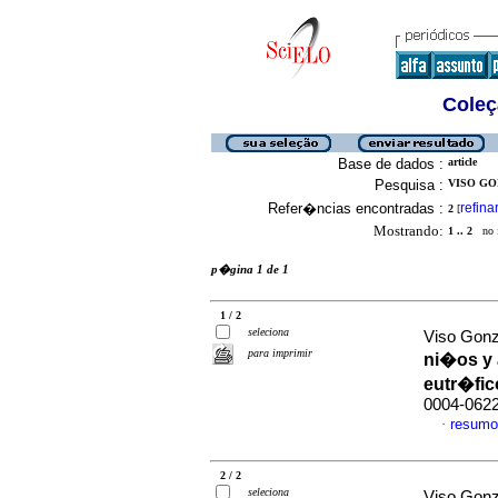
Coleç
Base de dados :
article
Pesquisa :
VISO GO
Refer�ncias encontradas :
refina
2
[
Mostrando:
1 .. 2
no f
p�gina 1 de 1
1 / 2
seleciona
Viso Gonz
para imprimir
ni�os y 
eutr�fic
0004-062
resumo
·
2 / 2
seleciona
Viso Gonz