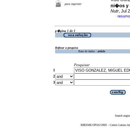
para imprimir
ni�os y 
Nutr
, Jul 
resumo
·
p�gina 1 de 1
Refinar a pesquisa
Base de dados :
article
Pesquisar
1
2
3
Search engin
BIREME/OPAS/OMS - Centro Latino-Ame