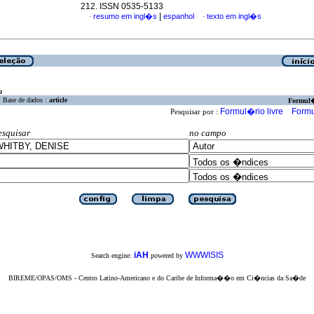
212. ISSN 0535-5133
|
resumo em ingl�s
espanhol
texto em ingl�s
·
·
a
Base de dados :
article
Formul
Formul�rio livre
Formu
Pesquisar por :
esquisar
no campo
iAH
WWWISIS
Search engine:
powered by
BIREME/OPAS/OMS - Centro Latino-Americano e do Caribe de Informa��o em Ci�ncias da Sa�de