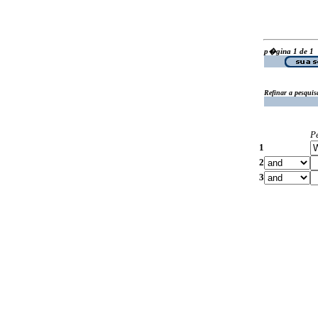
p�gina 1 de 1
Refinar a pesquis
P
1
2
3