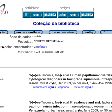
Coleção da biblioteca
Base de dados :
article
Pesquisa :
WHITBY, DENISE [Autor]
er�ncias encontradas :
refinar
2
[
]
Mostrando:
1 .. 2
no formato [
ISO 690
]
Human papillomavirus fals
N��ez-Troconis, Jos� et al.
cytological diagnosis in low grade squamous intraepi
imir
lesion
.
Invest. cl�n
, Dec 2009, vol.50, no.4, p.447-454. IS
|
resumo em ingl�s
espanhol
texto em ingl�s
·
·
Prevalence and risk factor
N��ez-Troconis, Jos� et al.
papillomavirus infection in asymptomatic women in 
imir
Venezuelan urban area
.
Invest. cl�n
, June 2009, vol.50, n