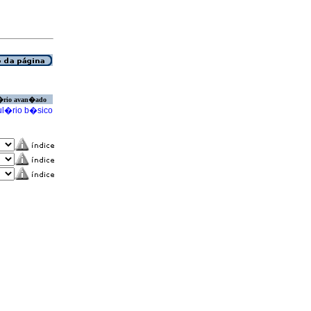
�rio avan�ado
l�rio b�sico