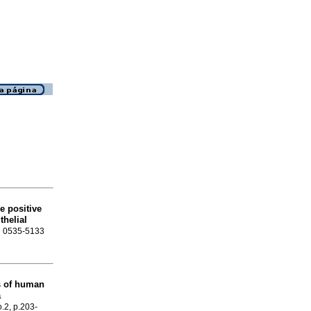
e positive
thelial
SN 0535-5133
s of human
a
o.2, p.203-