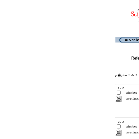
Ref
p�gina 1 de 1
1 / 2
seleciona
para impr
2 / 2
seleciona
para impr