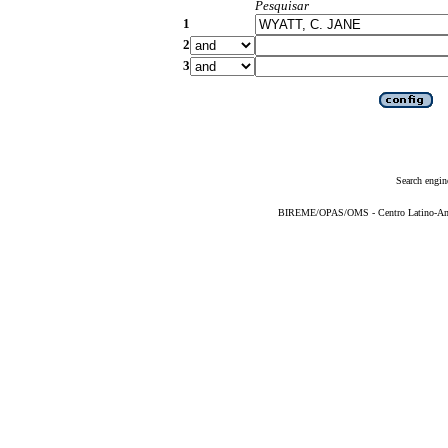
Pesquisar
1
2
3
Search engin
BIREME/OPAS/OMS - Centro Latino-Ame