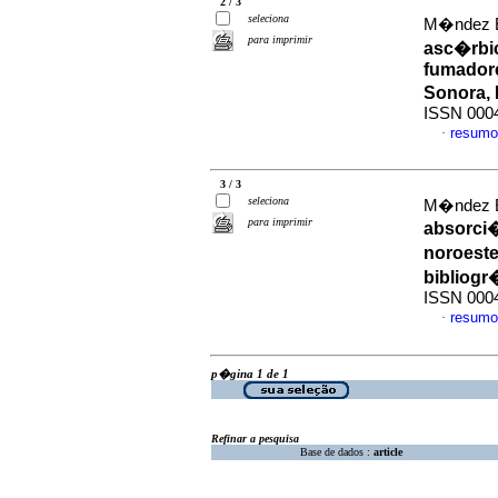
2 / 3
seleciona
M�ndez E,
para imprimir
asc�rbic
fumadore
Sonora,
ISSN 000
resumo
·
3 / 3
seleciona
M�ndez E.
para imprimir
absorci�
noroest
bibliogr
ISSN 000
resumo
·
p�gina 1 de 1
Refinar a pesquisa
Base de dados :
article