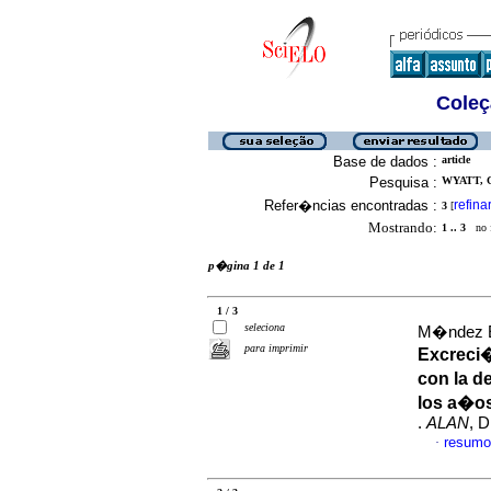
Coleç
Base de dados :
article
Pesquisa :
WYATT, C
Refer�ncias encontradas :
refina
3
[
Mostrando:
1 .. 3
no f
p�gina 1 de 1
1 / 3
seleciona
M�ndez Es
para imprimir
Excreci�
con la d
los a�o
.
ALAN
, D
resumo
·