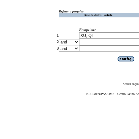
Refinar a pesquisa
Base de dados :
article
Pesquisar
1
2
3
Search engin
BIREME/OPAS/OMS - Centro Latino-Ame