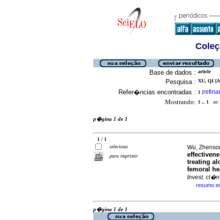
Coleç
Base de dados :
article
Pesquisa :
XU, QI [A
Refer�ncias encontradas :
refina
1
[
Mostrando:
1 .. 1
no f
p�gina 1 de 1
1 / 1
seleciona
Wu, Zhenson
effectiven
para imprimir
treating a
femoral he
Invest. cl�n
resumo e
·
p�gina 1 de 1