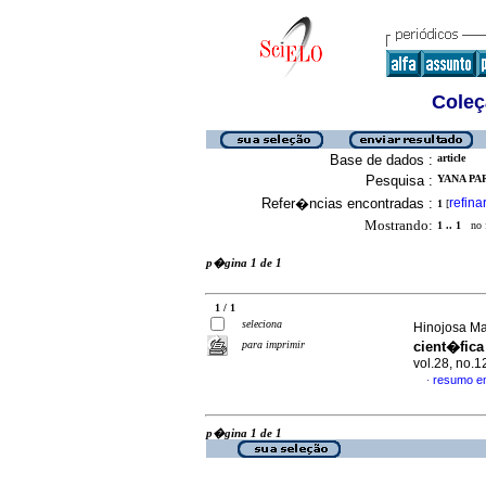
Coleç
Base de dados :
article
Pesquisa :
YANA PAR
Refer�ncias encontradas :
refina
1
[
Mostrando:
1 .. 1
no f
p�gina 1 de 1
1 / 1
seleciona
Hinojosa Ma
para imprimir
cient�fica
vol.28, no.
resumo e
·
p�gina 1 de 1