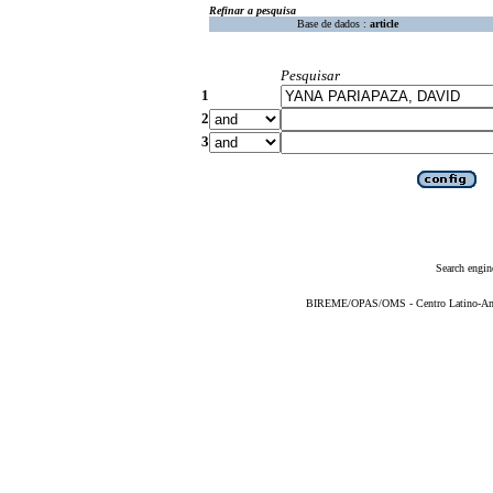
Refinar a pesquisa
Base de dados :
article
Pesquisar
1
2
3
Search engin
BIREME/OPAS/OMS - Centro Latino-Ame