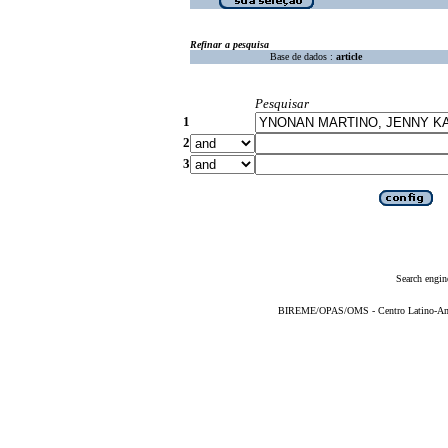
Refinar a pesquisa
Base de dados :
article
Pesquisar
1
2
3
Search engin
BIREME/OPAS/OMS - Centro Latino-Ame