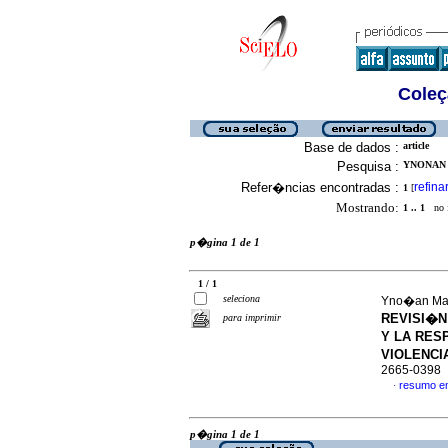
Coleç
Base de dados :
article
Pesquisa :
YNONAN 
Refer�ncias encontradas :
refina
1
[
Mostrando:
1 .. 1
no f
p�gina 1 de 1
1 / 1
seleciona
Yno�an Mart
REVISI�N
para imprimir
Y LA RES
VIOLENCI
2665-0398
resumo e
·
p�gina 1 de 1