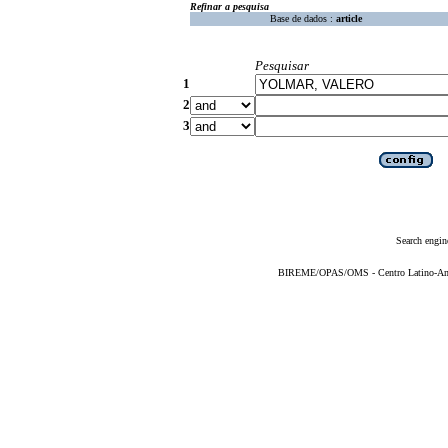
Refinar a pesquisa
Base de dados :
article
Pesquisar
1
2
3
Search engin
BIREME/OPAS/OMS - Centro Latino-Ame