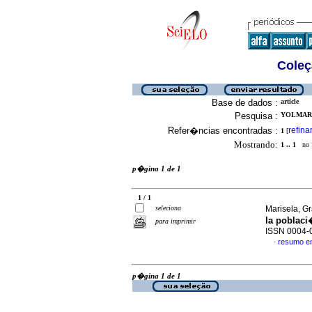
Coleç
Base de dados :
article
Pesquisa :
YOLMAR,
Refer�ncias encontradas :
refina
1
[
Mostrando:
1 .. 1
no f
p�gina 1 de 1
1 / 1
seleciona
Marisela, Gr
la poblac
para imprimir
ISSN 0004-
resumo e
·
p�gina 1 de 1