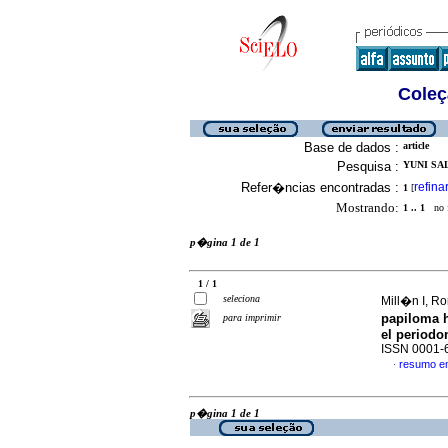
Coleç
Base de dados :
article
Pesquisa :
YUNI SAL
Refer�ncias encontradas :
refina
1
[
Mostrando:
1 .. 1
no f
p�gina 1 de 1
1 / 1
seleciona
Mill�n I, Ro
papiloma h
para imprimir
el periodo
ISSN 0001-
resumo e
·
p�gina 1 de 1