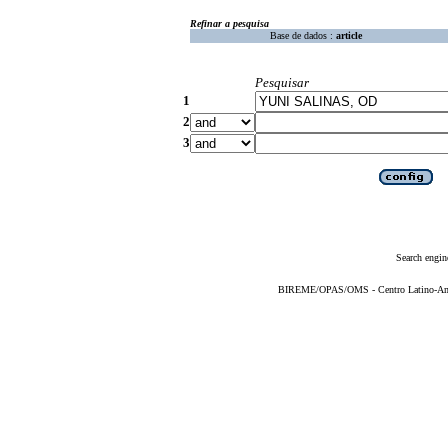
Refinar a pesquisa
Base de dados :
article
Pesquisar
1
2
3
Search engin
BIREME/OPAS/OMS - Centro Latino-Ame