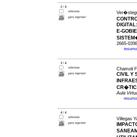
2 / 4
seleciona
Ver�stegu
para imprimir
CONTRO
DIGITAL
E-GOBI
SISTEM
2665-039
resumo
·
3 / 4
seleciona
Chamoli F
para imprimir
CIVIL Y
INFRAE
CR�TIC
Aula Virtu
resumo
·
4 / 4
seleciona
Villegas Y
para imprimir
IMPACT
SANEAM