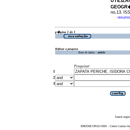
UTILIZ
GEOGR�F
no.13. IS
resumo
·
p�gina 1 de 1
Refinar a pesquisa
Base de dados :
article
Pesquisar
1
2
3
Search engin
BIREME/OPAS/OMS - Centro Latino-Ame