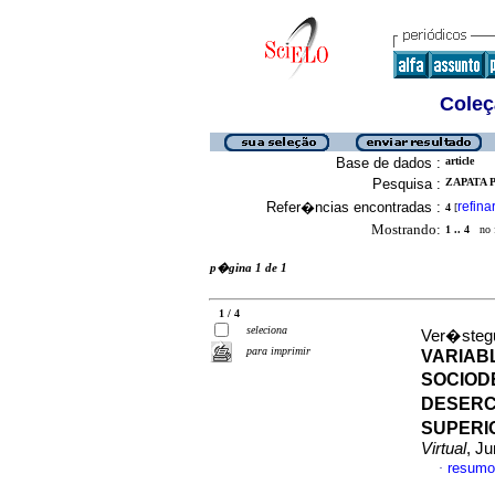
Coleç
Base de dados :
article
Pesquisa :
ZAPATA 
Refer�ncias encontradas :
refina
4
[
Mostrando:
1 .. 4
no f
p�gina 1 de 1
1 / 4
seleciona
Ver�stegu
para imprimir
VARIAB
SOCIOD
DESERC
SUPERI
Virtual
, J
resumo
·