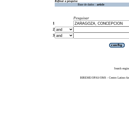
Refinar a pesquisa
Base de dados :
article
Pesquisar
1
2
3
Search engin
BIREME/OPAS/OMS - Centro Latino-Ame