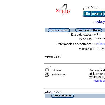
Coleç
Base de dados :
article
Pesquisa :
ZARAGOZ
Refer�ncias encontradas :
refina
1
[
Mostrando:
1 .. 1
no f
p�gina 1 de 1
1 / 1
seleciona
Barrera, Raf
of kidney d
para imprimir
vol.19, no.
resumo e
·
p�gina 1 de 1