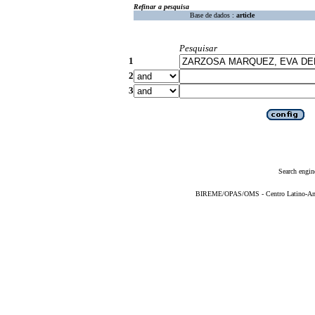
Refinar a pesquisa
Base de dados :
article
Pesquisar
1
2
3
Search engin
BIREME/OPAS/OMS - Centro Latino-Ame