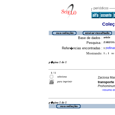
Coleç
Base de dados :
article
Pesquisa :
ZARZOSA
Refer�ncias encontradas :
refina
1
[
Mostrando:
1 .. 1
no f
p�gina 1 de 1
1 / 1
seleciona
Zarzosa Mar
para imprimir
transporte
Prohominu
resumo e
·
p�gina 1 de 1