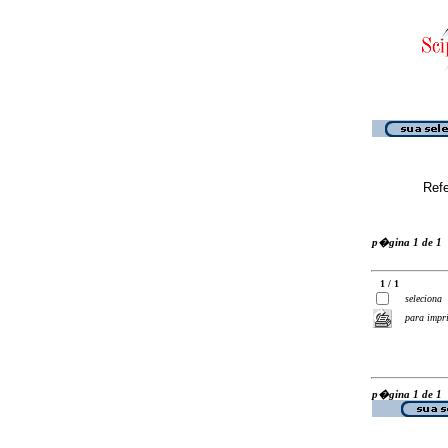
Ref
p�gina 1 de 1
1 / 1
seleciona
para impr
p�gina 1 de 1