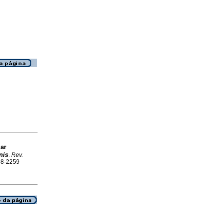
lar
nis
.
Rev.
798-2259