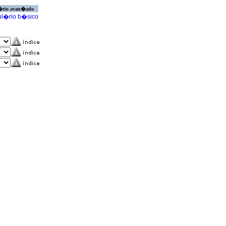
�rio avan�ado
l�rio b�sico