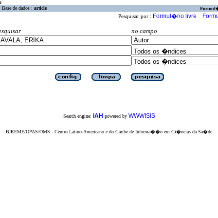
a
Base de dados :
article
Formul
Formul�rio livre
Formu
Pesquisar por :
esquisar
no campo
iAH
WWWISIS
Search engine:
powered by
BIREME/OPAS/OMS - Centro Latino-Americano e do Caribe de Informa��o em Ci�ncias da Sa�de