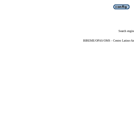
Search engin
BIREME/OPAS/OMS - Centro Latino-Ame