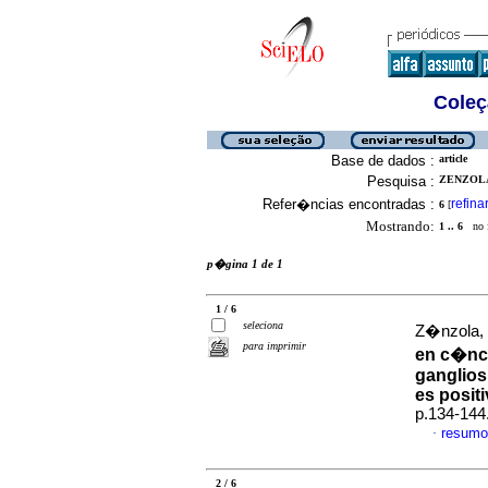
Coleç
Base de dados :
article
Pesquisa :
ZENZOLA
Refer�ncias encontradas :
refina
6
[
Mostrando:
1 .. 6
no f
p�gina 1 de 1
1 / 6
seleciona
Z�nzola, 
para imprimir
en c�nc
ganglios
es posit
p.134-144
resumo
·
2 / 6