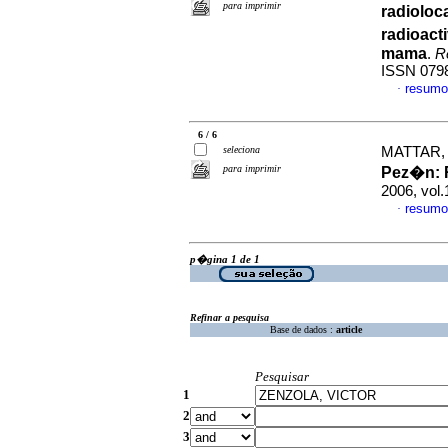
para imprimir
radioloc
radioact
mama
.
R
ISSN 079
resumo
·
6 / 6
seleciona
MATTAR, 
para imprimir
Pez�n
:
2006, vol
resumo
·
p�gina 1 de 1
Refinar a pesquisa
Base de dados :
article
Pesquisar
1
2
3