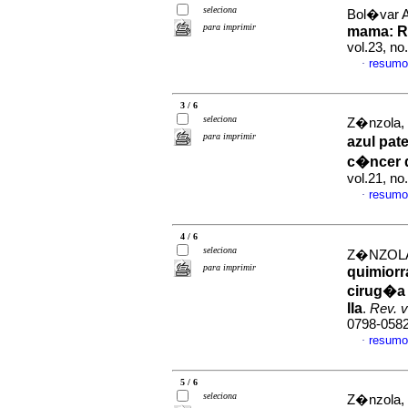
seleciona
Bol�var A
para imprimir
mama
:
R
vol.23, n
resumo
·
3 / 6
seleciona
Z�nzola, 
para imprimir
azul pat
c�ncer 
vol.21, no
resumo
·
4 / 6
seleciona
Z�NZOLA
para imprimir
quimiorra
cirug�a 
IIa
.
Rev. v
0798-058
resumo
·
5 / 6
seleciona
Z�nzola, 