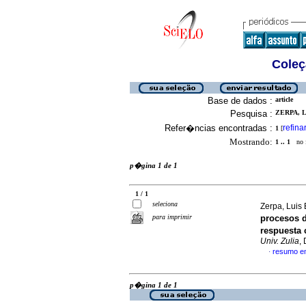
Coleç
Base de dados :
article
Pesquisa :
ZERPA, L
Refer�ncias encontradas :
refina
1
[
Mostrando:
1 .. 1
no f
p�gina 1 de 1
1 / 1
seleciona
Zerpa, Luis 
para imprimir
procesos 
respuesta
Univ. Zulia
,
resumo e
·
p�gina 1 de 1