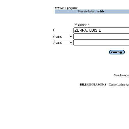
Refinar a pesquisa
Base de dados :
article
Pesquisar
1
2
3
Search engin
BIREME/OPAS/OMS - Centro Latino-Ame