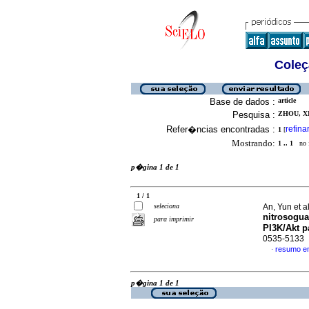
Coleç
Base de dados :
article
Pesquisa :
ZHOU, XI
Refer�ncias encontradas :
refina
1
[
Mostrando:
1 .. 1
no f
p�gina 1 de 1
1 / 1
seleciona
An, Yun et a
nitrosogua
para imprimir
PI3K/Akt p
0535-5133
resumo e
·
p�gina 1 de 1