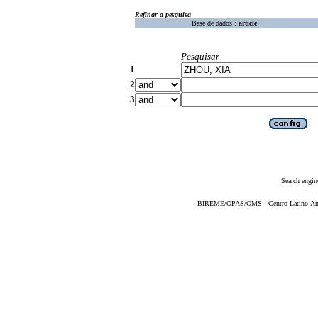
Refinar a pesquisa
Base de dados :
article
Pesquisar
1
2
3
Search engin
BIREME/OPAS/OMS - Centro Latino-Ame