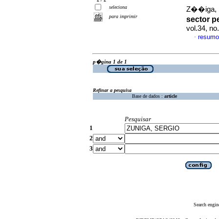
seleciona
Z��iga, S
para imprimir
sector 
vol.34, n
resumo
·
p�gina 1 de 1
Refinar a pesquisa
Base de dados :
article
Pesquisar
1
2
3
Search engin