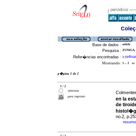
Coleç
Base de dados :
article
Pesquisa :
ZUNIGA, 
Refer�ncias encontradas :
refina
2
[
Mostrando:
1 .. 2
no f
p�gina 1 de 1
1 / 2
seleciona
Colmenter,
para imprimir
en la es
de tiroi
histol�g
no.2, p.2
resumo
·
2 / 2