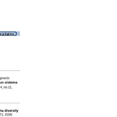
Ignacio
 un sistema
4, no.11,
a diversity
-71. ISSN