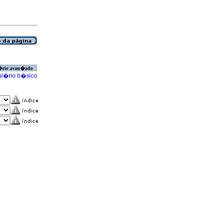
�rio avan�ado
l�rio b�sico