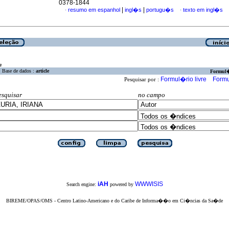
0378-1844
|
|
resumo em espanhol
ingl�s
portugu�s
texto em ingl�s
·
·
a
Base de dados :
article
Formul
Formul�rio livre
Formu
Pesquisar por :
esquisar
no campo
iAH
WWWISIS
Search engine:
powered by
BIREME/OPAS/OMS - Centro Latino-Americano e do Caribe de Informa��o em Ci�ncias da Sa�de