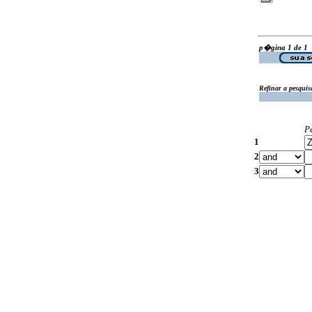
p�gina 1 de 1
Refinar a pesquis
P
1
2
3