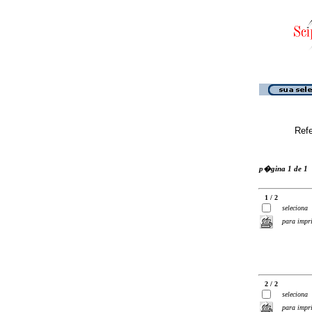
Ref
p�gina 1 de 1
1 / 2
seleciona
para impr
2 / 2
seleciona
para impr