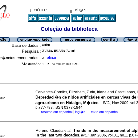
Coleção da biblioteca
Base de dados :
article
Pesquisa :
ZURIA, IRIANA [Autor]
er�ncias encontradas :
refinar
2
[
]
Mostrando:
1 .. 2
no formato [
ISO 690
]
Cervantes-Cornihs, Elizabeth, Zuria, Iriana and Castellanos, 
Depredaci�n de nidos artificiales en cercas vivas de
imir
agro-urbano en Hidalgo, M�xico
.
INCI
, Nov 2009, vol.3
p.777-783. ISSN 0378-1844
|
resumo em espanhol
ingl�s
texto em espanhol
·
·
Trends in the measurement of alph
Moreno, Claudia et al.
in the last two decades
.
INCI
, Jan 2006, vol.31, no.1, p.67
imir