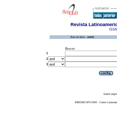
Revista Latinoameric
ISSN
Base de datos :
article
Buscar
1
2
3
Search engin
BIREME/OPS/OMS - Centro Latinoameric