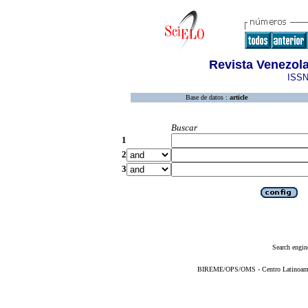
Revista Venezola
ISSN
Base de datos :
article
Buscar
1
2
3
Search engin
BIREME/OPS/OMS - Centro Latinoameric