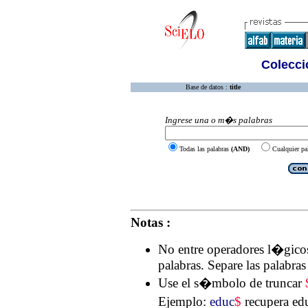
Colecció
Base de datos :
title
Ingrese una o m�s palabras
Todas las palabras
(AND)
Cualquier pa
Notas :
No entre operadores l�gic
palabras. Separe las palabra
Use el s�mbolo de truncar
Ejemplo:
educ
$
recupera ed