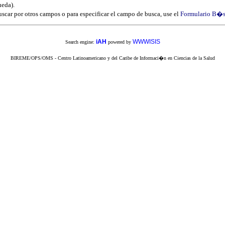
eda).
uscar por otros campos o para especificar el campo de busca, use el
Formulario B�s
iAH
WWWISIS
Search engine:
powered by
BIREME/OPS/OMS - Centro Latinoamericano y del Caribe de Informaci�n en Ciencias de la Salud