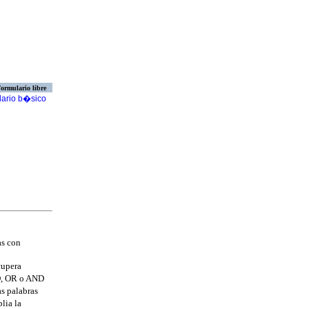
ormulario libre
lario b�sico
as con
cupera
D, OR o AND
s palabras
lia la