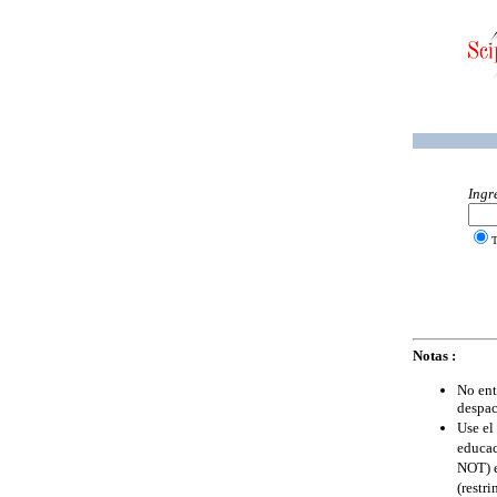
Ingr
T
Notas :
No ent
despac
Use el
educac
NOT) e
(restr