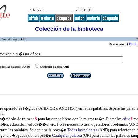
Colección de la biblioteca
Base de datos :
title
F
Formu
Buscar por :
ese una o m�s palabras
odas las palabras
(AND)
Cualquier palabra
(OR)
re operadores l�gicos (AND, OR o AND NOT) entre las palabras. Separe las palabr
io.
 s�mbolo de truncar
$
para buscar palabras con la misma ra�z. Ejemplo:
educ
$
re
i�n, education, educa��o, etc. No és necesario usar operadores booleanos (AN
ntre las palabras. Seleccione la opci�n
Todas las palabras
(AND) para relacionar la
inge la b�squeda), o la opci�n
Cualquier palabra
(OR) para sumar las palabras (amp