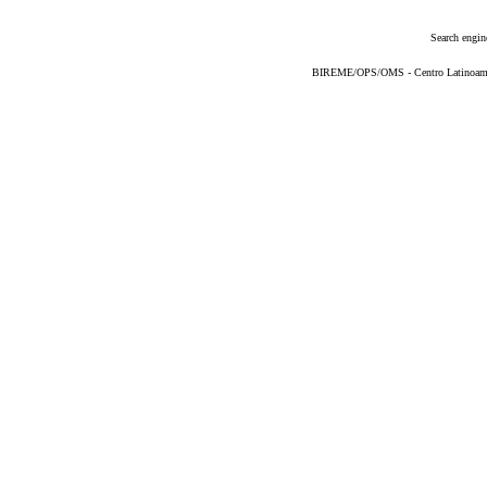
Search engin
BIREME/OPS/OMS - Centro Latinoameric