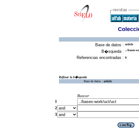
Colecció
Base de datos :
article
../bases-w
B�squeda :
Referencias encontradas :
0
Refinar la b�squeda
Base de datos :
article
Buscar
1
2
3