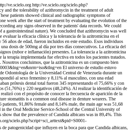
ttp://ve.scielo.org
http://ve.scielo.org/scielo.php?
cy and the tolerability of azithromycin in the treatment of adult
 These patients showed clinical and radiographic symptoms of
ne week after the start of treatment by evaluating the evolution of the
ecording any signs observed in the patients' data records. We could
of a gastrointestinal nature). We concluded that azithromycin was well
valuar la eficacia clínica y la tolerancia de la azitromicina en el
 56 años de edad, fueron incluidos en este estudio. Esos individuos
 una dosis de 500mg al día por tres días consecutivos. La eficacia del
gnos (rubor e inflamación) presentes. La tolerancia a la azitromicina
 la terapia implementada fue efectiva en todos los pacientes tratados.
os. Nosotros concluimos, que la azitromicina es un compuesto bien
00300003&lng=en&nrm=iso&tlng=en
El universo de estudio estuvo
ad de Odontología de la Universidad Central de Venezuela durante un
respondió al sexo femenino y 8,11% al masculino, con una edad
ban prótesis dental total fueron 345 representando el 75,66% y con
os (51,76%) y 220 negativos (48,24%). Al realizar la identificación de
realizó con el propósito de conocer la frecuencia de aparición de la
ure stomatitis is a common oral disease in denture wearers. The
 456 patients, 91,86% female and 8,14% male, the main age was 51,68
in the Oral Medicine Service-School of the Central University of
ts show that the prevalence of Candida albicans was in 89,4%. This
elo.org/scielo.php?script=sci_arttext&pid=S0001-
es de patogenicidad que influyen en la boca para que Candida albicans,