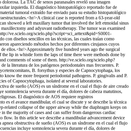
, no dolorosa. La TAC de senos paranasales reveló una imagen
xilar izquierda. El diagnóstico histopatológico reportado fue de
material tumoral extraído fue enviado para su estudio histopatológico
raestructurales.<hr/>A clinical case is reported from a 63-year-old
an showed a left maxillary tumor that involved the left etmoidal sinus
otal maxillectomy and adyuvant radiotherapy. The tumor was examined
http://ve.scielo.org/scielo.php?script=sci_arttext&pid=S0001-
 con diseños sencillos en las técnicas, las cuales traían como
 fueron apareciendo métodos hechos por diferentes cirujanos cuyos
 de ellos.<hr/>Approximately five hundred years ago the surgical
f the lip in whistle form the laps of time there were methods done by
n and comments of some of them.
http://ve.scielo.org/scielo.php?
 de la literatura de los patógenos periodontales mas frecuentes. P.
omycetemcomitans, B. forsythus y especies de Capnocytophaga, los
s to know the more frequent periodontal pathogens. P. gingivalis and P.
ies of Capnocytophaga, isolated at several laboratories.
a de sueño (AOS) es un síndrome en el cual el flujo de aire creado
ye somnolencia severa durante el día, dolores de cabeza matutinos,
ligrosas. El diagnóstico de AOS requiere registros
o es el avance mandibular, el cual se discute y se describe la técnica
-related collapse of the upper airway while the diaphragm keeps on
in the majority of cases and can suffer from dangerous cardiac
to flow. In this article we describe a mandibular advancement device
nea obstructiva de sueño (AOS) es un síndrome en el cual el flujo
ecuencias incluye somnolencia severa durante el día, dolores de