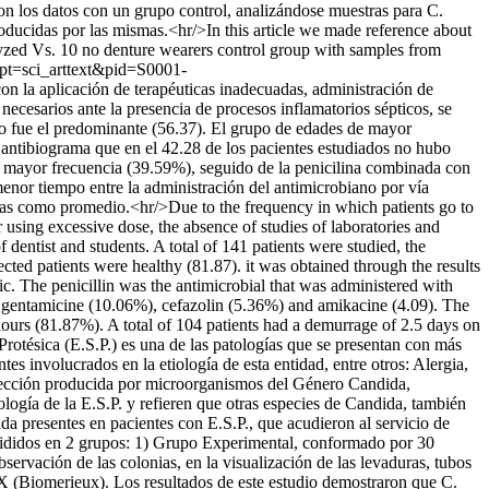
ron los datos con un grupo control, analizándose muestras para C.
producidas por las mismas.<hr/>In this article we made reference about
alyzed Vs. 10 no denture wearers control group with samples from
cript=sci_arttext&pid=S0001-
con la aplicación de terapéuticas inadecuadas, administración de
ecesarios ante la presencia de procesos inflamatorios sépticos, se
ino fue el predominante (56.37). El grupo de edades de mayor
el antibiograma que en el 42.28 de los pacientes estudiados no hubo
on mayor frecuencia (39.59%), seguido de la penicilina combinada con
nor tiempo entre la administración del antimicrobiano por vía
días como promedio.<hr/>Due to the frequency in which patients go to
r using excessive dose, the absence of studies of laboratories and
dentist and students. A total of 141 patients were studied, the
ted patients were healthy (81.87). it was obtained through the results
tic. The penicillin was the antimicrobial that was administered with
 gentamicine (10.06%), cefazolin (5.36%) and amikacine (4.09). The
hours (81.87%). A total of 104 patients had a demurrage of 2.5 days on
Protésica (E.S.P.) es una de las patologías que se presentan con más
es involucrados en la etiología de esta entidad, entre otros: Alergia,
infección producida por microorganismos del Género Candida,
logía de la E.S.P. y refieren que otras especies de Candida, también
dida presentes en pacientes con E.S.P., que acudieron al servicio de
ivididos en 2 grupos: 1) Grupo Experimental, conformado por 30
servación de las colonias, en la visualización de las levaduras, tubos
X (Biomerieux). Los resultados de este estudio demostraron que C.