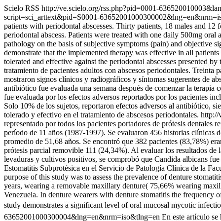
Scielo RSS
http://ve.scielo.org/rss.php?pid=0001-636520010003&l
script=sci_arttext&pid=S0001-63652001000300002&lng=en&nrm=i
patients with periodontal abscesses. Thirty patients, 18 males and 12
periodontal abscess. Patients were treated with one daily 500mg oral az
pathology on the basis of subjective symptoms (pain) and objective sig
demonstrate that the implemented therapy was effective in all patient
tolerated and effective against the periodontal abscesses presented by 
tratamiento de pacientes adultos con abscesos periodontales. Treinta 
mostraron signos clínicos y radiográficos y síntomas sugerentes de abs
antibiótico fue evaluada una semana después de comenzar la terapia co
fue evaluada por los efectos adversos reportados por los pacientes inc
Solo 10% de los sujetos, reportaron efectos adversos al antibiótico, 
tolerado y efectivo en el tratamiento de abscesos periodontales.
http:
representado por todos los pacientes portadores de prótesis dentales 
período de 11 años (1987-1997). Se evaluaron 456 historias clínicas 
promedio de 51,68 años. Se encontró que 382 pacientes (83,78%) eran
prótesis parcial removible 111 (24,34%). Al evaluar los resultados de 
levaduras y cultivos positivos, se comprobó que Candida albicans fue 
Estomatitis Subprotésica en el Servicio de Patología Clínica de la Fa
purpose of this study was to assess the prevalence of denture stomat
years, wearing a removable maxillary denture( 75,66% wearing maxill
Venezuela. In denture wearers with denture stomatitis the frequency 
study demonstrates a significant level of oral mucosal mycotic infectio
63652001000300004&lng=en&nrm=iso&tlng=en
En este artículo se