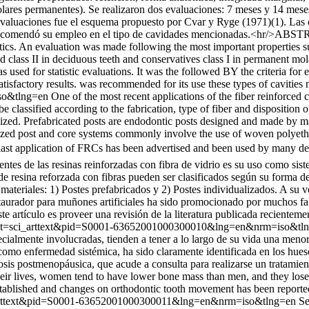
olares permanentes). Se realizaron dos evaluaciones: 7 meses y 14 meses.
s evaluaciones fue el esquema propuesto por Cvar y Ryge (1971)(1). Las
e recomendó su empleo en el tipo de cavidades mencionadas.<hr/>ABSTRA
cs. An evaluation was made following the most important properties suc
nd class II in deciduous teeth and conservatives class I in permanent m
used for statistic evaluations. It was the followed BY the criteria for
atisfactory results. was recommended for its use these types of cavities
so&tlng=en
One of the most recent applications of the fiber reinforced c
 classified according to the fabrication, type of fiber and disposition o
mized. Prefabricated posts are endodontic posts designed and made by ma
ized post and core systems commonly involve the use of woven polyethyl
 last application of FRCs has been advertised and been used by many denti
cientes de las resinas reinforzadas con fibra de vidrio es su uso como s
resina reforzada con fibras pueden ser clasificados según su forma de p
materiales: 1) Postes prefabricados y 2) Postes individualizados. A su ve
taurador para muñones artificiales ha sido promocionado por muchos fabr
este artículo es proveer una revisión de la literatura publicada reciente
?script=sci_arttext&pid=S0001-63652001000300010&lng=en&nrm=iso&t
specialmente involucradas, tienden a tener a lo largo de su vida una m
como enfermedad sistémica, ha sido claramente identificada en los hues
rosis postmenopáusica, que acude a consulta para realizarse un tratamie
heir lives, women tend to have lower bone mass than men, and they los
stablished and changes on orthodontic tooth movement has been reported
=sci_arttext&pid=S0001-63652001000300011&lng=en&nrm=iso&tlng=en
Se