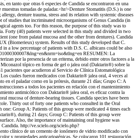
sis, en tanto que otras 6 especies de Candida se encontraron en una
 de muestras tomadas de paladar.<hr/>Denture Stomatitis (D.S.) is one
allergy, denture trauma, stress and its relation with systemic diseases
 lot of studies that incriminated microorganisms of Genus Candida (in
gical agents too. For this reason, the purpose of this study was to
. Forty (40) patients were selected in this study and divided in two
ient (one from palatal mucosa and the other from dentures). Candida
AUX (Biomerieux) system. Results of this study developed that C.
 in a low percentage of patients with D.S. C. albicans could be also
3652001000300007&lng=en&nrm=iso&tlng=en
RESUMEN: La
rizan por la presencia de un eritema, debido entre otros factores a la
 Miconazol tópico en forma de gel o jalea oral (Daktarin®) sobre la
41 pacientes que acudieron al Servicio de Clínica Estomatológica
Los cuales fueron medicados con Daktarin® jalea oral, 4 veces al
nto en el paladar como en la prótesis, durante 21 días; Grupo C: A
 instrucciones a todos los pacientes en relación con el mantenimiento
amiento antimicótico con Daktarin® jalea oral, es eficaz contra la
oral mucosa of denture-bearing tissues. Candida species have been
le. Thirty out of forty one patients who consulted in the Oral
ch one: Group A: Patients of this group were medicated 4 times each
tarin®), during 21 days; Group C: Patients of this group were
surface. Also, the importance of maintaining oral hygiene was
by Candida.
http://ve.scielo.org/scielo.php?
nto clínico de un cemento de ionómero de vidrio modificado con
 color y propiedades anticariogénicas. Se colocaron 101 restauración