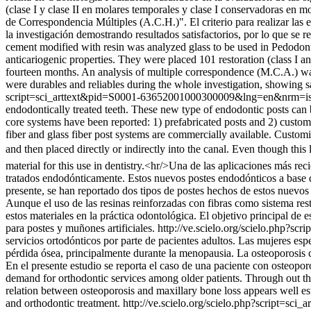
(clase I y clase II en molares temporales y clase I conservadoras en m
de Correspondencia Múltiples (A.C.H.)". El criterio para realizar la
la investigación demostrando resultados satisfactorios, por lo que s
cement modified with resin was analyzed glass to be used in Pedodonti
anticariogenic properties. They were placed 101 restoration (class I a
fourteen months. An analysis of multiple correspondence (M.C.A.) was 
were durables and reliables during the whole investigation, showing s
script=sci_arttext&pid=S0001-63652001000300009&lng=en&nrm=i
endodontically treated teeth. These new type of endodontic posts can be
core systems have been reported: 1) prefabricated posts and 2) custo
fiber and glass fiber post systems are commercially available. Custom
and then placed directly or indirectly into the canal. Even though this
material for this use in dentistry.<hr/>Una de las aplicaciones más re
tratados endodónticamente. Estos nuevos postes endodónticos a base de 
presente, se han reportado dos tipos de postes hechos de estos nuevos 
Aunque el uso de las resinas reinforzadas con fibras como sistema res
estos materiales en la práctica odontológica. El objetivo principal de 
para postes y muñones artificiales.
http://ve.scielo.org/scielo.php
servicios ortodónticos por parte de pacientes adultos. Las mujeres e
pérdida ósea, principalmente durante la menopausia. La osteoporosis 
En el presente estudio se reporta el caso de una paciente con osteopo
demand for orthodontic services among older patients. Through out t
relation between osteoporosis and maxillary bone loss appears well e
and orthodontic treatment.
http://ve.scielo.org/scielo.php?script