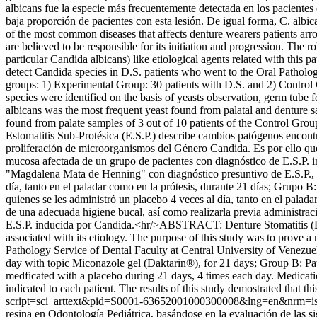
albicans fue la especie más frecuentemente detectada en los pacientes
baja proporción de pacientes con esta lesión. De igual forma, C. albic
of the most common diseases that affects denture wearers patients arrou
are believed to be responsible for its initiation and progression. The 
particular Candida albicans) like etiological agents related with this 
detect Candida species in D.S. patients who went to the Oral Pathology
groups: 1) Experimental Group: 30 patients with D.S. and 2) Control
species were identified on the basis of yeasts observation, germ tub
albicans was the most frequent yeast found from palatal and denture s
found from palate samples of 3 out of 10 patients of the Control Grou
Estomatitis Sub-Protésica (E.S.P.) describe cambios patógenos encontra
proliferación de microorganismos del Género Candida. Es por ello que 
mucosa afectada de un grupo de pacientes con diagnóstico de E.S.P. i
"Magdalena Mata de Henning" con diagnóstico presuntivo de E.S.P., é
día, tanto en el paladar como en la prótesis, durante 21 días; Grupo B
quienes se les administró un placebo 4 veces al día, tanto en el palada
de una adecuada higiene bucal, así como realizarla previa administraci
E.S.P. inducida por Candida.<hr/>ABSTRACT: Denture Stomatitis (D.S.
associated with its etiology. The purpose of this study was to prove 
Pathology Service of Dental Faculty at Central University of Venezuel
day with topic Miconazole gel (Daktarin®), for 21 days; Group B: Pat
medficated with a placebo during 21 days, 4 times each day. Medicati
indicated to each patient. The results of this study demostrated that t
script=sci_arttext&pid=S0001-63652001000300008&lng=en&nrm=i
resina en Odontología Pediátrica, basándose en la evaluación de las s