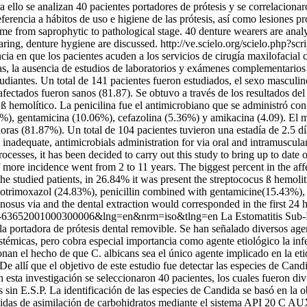
 ello se analizan 40 pacientes portadores de prótesis y se correlaciona
eferencia a hábitos de uso e higiene de las prótesis, así como lesiones 
come from saprophytic to pathological stage. 40 denture wearers are an
ring, denture hygiene are discussed.
http://ve.scielo.org/scielo.php?s
cia en que los pacientes acuden a los servicios de cirugía maxilofacial 
s, la ausencia de estudios de laboratorios y exámenes complementarios n
estudiantes. Un total de 141 pacientes fueron estudiados, el sexo mascul
 afectados fueron sanos (81.87). Se obtuvo a través de los resultados d
 ß hemolítico. La penicilina fue el antimicrobiano que se administró c
), gentamicina (10.06%), cefazolina (5.36%) y amikacina (4.09). El me
horas (81.87%). Un total de 104 pacientes tuvieron una estadía de 2.5 
c inadequate, antimicrobials administration for via oral and intramuscula
sses, it has been decided to carry out this study to bring up to date of 
ore incidence went from 2 to 11 years. The biggest percent in the affec
the studied patients, in 26.84% it was present the streptococus ß hemoli
cotrimoxazol (24.83%), penicillin combined with gentamicine(15.43%),
enosus via and the dental extraction would corresponded in the first 24 
=S0001-63652001000300006&lng=en&nrm=iso&tlng=en
La Estomatitis Sub-
a portadora de prótesis dental removible. Se han señalado diversos agent
istémicas, pero cobra especial importancia como agente etiológico la 
nan el hecho de que C. albicans sea el único agente implicado en la etio
 De allí que el objetivo de este estudio fue detectar las especies de Can
 esta investigación se seleccionaron 40 pacientes, los cuales fueron d
in E.S.P. La identificación de las especies de Candida se basó en la ob
pidas de asimilación de carbohidratos mediante el sistema API 20 C AU