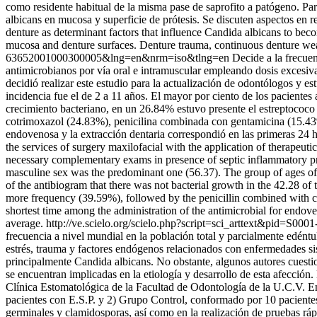
como residente habitual de la misma pase de saprofito a patógeno. Para
albicans en mucosa y superficie de prótesis. Se discuten aspectos en r
denture as determinant factors that influence Candida albicans to be
mucosa and denture surfaces. Denture trauma, continuous denture wea
63652001000300005&lng=en&nrm=iso&tlng=en
Decide a la frecuen
antimicrobianos por vía oral e intramuscular empleando dosis excesiva
decidió realizar este estudio para la actualización de odontólogos y 
incidencia fue el de 2 a 11 años. El mayor por ciento de los pacientes
crecimiento bacteriano, en un 26.84% estuvo presente el estreptococo
cotrimoxazol (24.83%), penicilina combinada con gentamicina (15.43%
endovenosa y la extracción dentaria correspondió en las primeras 24 
the services of surgery maxilofacial with the application of therapeuti
necessary complementary exams in presence of septic inflammatory proce
masculine sex was the predominant one (56.37). The group of ages of m
of the antibiogram that there was not bacterial growth in the 42.28 of 
more frequency (39.59%), followed by the penicillin combined with 
shortest time among the administration of the antimicrobial for endov
average.
http://ve.scielo.org/scielo.php?script=sci_arttext&pid
frecuencia a nivel mundial en la población total y parcialmente edéntul
estrés, trauma y factores endógenos relacionados con enfermedades s
principalmente Candida albicans. No obstante, algunos autores cuestio
se encuentran implicadas en la etiología y desarrollo de esta afección.
Clínica Estomatológica de la Facultad de Odontología de la U.C.V. En
pacientes con E.S.P. y 2) Grupo Control, conformado por 10 pacientes s
germinales y clamidosporas, así como en la realización de pruebas rá