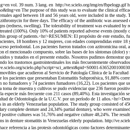
ang=en
vol. 39 num. 3 lang. en
http://ve.scielo.org/img/en/fbpelogp.gif
h
so&tlng=en
The purpose of this study was to evaluate the clinical effica
 females aged between 18 and 56 years old, were included in the study.
ithromycin for three days. The efficacy of the antibiotic was assessed o
ns (redness, swelling). The tolerability of treatment was evaluated by r
s treated (100%). Only 10% of patients reported adverse events (mostly 
this group of patients.<hr/>RESUMEN: El propósito de este estudio, fue e
pacientes, 18 hombres y 12 mujeres, con edades comprendidas entre 18 y
ceso periodontal. Los pacientes fueron tratados con azitromicina oral, a
n el mencionado compuesto, sobre las bases de los síntomas (dolor) y si
luidos y tratados en el presente estudio. Nosotros pudimos demostrar que
siendo los trastornos gastrointestinales los más frecuentemente observad
//ve.scielo.org/scielo.php?script=sci_arttext&pid=S0001-636520010
removibles que acudieron al Servicio de Patología Clínica de la Facult
de los pacientes que presentaban Estomatitis Subprotésica, 91,88% cor
 no fumadores y 74 pacientes fumadores (16,22). Los pacientes que usa
la toma de muestra y cultivos se pudo evidenciar que 236 fueron positiv
la especie más frecuente con 211 casos (89,40%). Esta investigación se 
cultad de Odontología de la U.C.V. por un período de 11 años.<hr/>Dent
itis in an elderly Venezuelan population. The study group consisted of
ary complete denture and 24,34% partial denture), who were examined 
of positive cultures was 51,76% and negative culture 48,24%. The resul
ns in denture stomatitis in Venezuelas elderly population.
http://ve.sci
 hace referencia a las protesis odontológicas como factores determinant