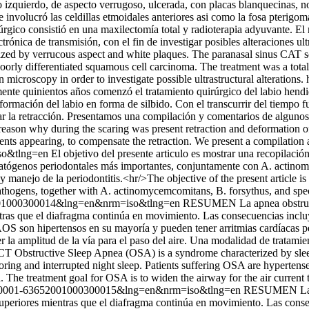
ado izquierdo, de aspecto verrugoso, ulcerada, con placas blanquecinas
nvolucró las celdillas etmoidales anteriores asi como la fosa pterigoma
rgico consistió en una maxilectomía total y radioterapia adyuvante. El 
rónica de transmisión, con el fin de investigar posibles alteraciones ult
erized by verrucous aspect and white plaques. The paranasal sinus CAT sc
 poorly differentiated squamous cell carcinoma. The treatment was a t
microscopy in order to investigate possible ultrastructural alterations.
te quinientos años comenzó el tratamiento quirúrgico del labio hendido
deformación del labio en forma de silbido. Con el transcurrir del tiempo
r la retracción. Presentamos una compilación y comentarios de algunos
, reason why during the scaring was present retraction and deformation o
ments appearing, to compensate the retraction. We present a compilatio
so&tlng=en
El objetivo del presente articulo es mostrar una recopilación
e patógenos periodontales más importantes, conjuntamente con A. actin
y manejo de la periodontitis.<hr/>The objective of the present article i
athogens, together with A. actinomycemcomitans, B. forsythus, and spec
652001000300014&lng=en&nrm=iso&tlng=en
RESUMEN La apnea obstructiv
entras que el diafragma continúa en movimiento. Las consecuencias inclu
OS son hipertensos en su mayoría y pueden tener arritmias cardíacas pe
la amplitud de la vía para el paso del aire. Una modalidad de tratamient
T Obstructive Sleep Apnea (OSA) is a syndrome characterized by sleep
ing and interrupted night sleep. Patients suffering OSA are hypertense 
The treatment goal for OSA is to widen the airway for the air current 
&pid=S0001-63652001000300015&lng=en&nrm=iso&tlng=en
RESUMEN La ap
s superiores mientras que el diafragma continúa en movimiento. Las cons