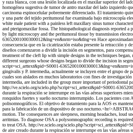
y raza blanca, con una lesión localizada en el maxilar superior del l
homogénea sugestiva de tumor de antro maxilar del lado izquierdo que i
carcinoma espinocelular pobremente diferenciado. El tratamiento quirú
y una parte del tejido peritumoral fue examinada bajo microscopía elect
white male patient with a painless left maxillary sinus tumor charact
and pterigomaxilar fossa. The histopathological diagnosis reported a
by light microscopy and the peritumoral tissue by transmission electron 
63652001000300012&lng=en&nrm=iso&tlng=en
Hace aproximadamen
consecuencia que en la cicatrización estaba presente la retracción y 
diseños comenzaron a dividir la incisión en segmentos, para compensa
treatment of the cleft lip with simple designs in the techniques began
different surgeons whose designs began to divide the incision in seg
script=sci_arttext&pid=S0001-63652001000300013&lng=en&nrm=i
gingivalis y P. intermedia, actualmente se incluyen entre el grupo d
cuales son aislados en muchos laboratorios con fines de investigación 
intermedia, are included in the group more important of periodontal p
http://ve.scielo.org/scielo.php?script=sci_arttext&pid=S0001-63
durante la respiración se interrumpe en las vías aéreas superiores mi
ronquidos fuertes y sueño nocturno interrumpido. Los pacientes con A
polisomnográficos. El objetivo de tratamiento para la AOS es mantener 
para la fabricación de un dispositivo de uso nocturno.<hr/>ABSTRAC
motion. The consequences are sleepness, morning headaches, loud snor
arritmias. To diagnose OSA a polysomnographic recording is required. 
to treat OSA.
http://ve.scielo.org/scielo.php?script=sci_arttext
de aire creado durante la respiración se interrumpe en las vías aérea