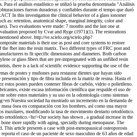
 Para el análisis estadístico se utilizó la prueba denominada "Análisis
 obturaciones fueron duraderas y confiables durante el tempo que duró
CT In this investigation the clinical behavior of a glass ionomer
h as: retention, anatomical shape, marginal integrity, color and
olars). Two evaluations were made: 7 months and the last one at
 evaluation proposed by Cvar and Ryge (1971)(1). The restorations
 mentioned above.
http://ve.scielo.org/scielo.php?
omposite materials is their use as post and core systems to restore
f the fber into the resin matrix. Two different types of FRC post and
nufacturers to fit specific dimensions and diameters. Both carbon
ene or glass fibers that are pre-impregnated with an unfilled resin
sts, there is a lack of scientific evidence supporting the use of the
istemas de postes y muñones para restaurar dientes que hayan sido
resentación y tipo de fibra incluida en la matriz de resina. Hasta el
z estos postes pueden contener fibras de carbón, vidrio o polietileno.
icantes, existe escasa información científica que respalde el uso de
mente sobre estos materiales y su uso en la odontología como sistemas
lng=en
Nuestra sociedad ha mostrado un incremento en la demanda de
enor masa ósea en comparación con los hombres, así como una mayor
os maxilares, modificando la tasa de movimiento dentario ortodóntico.
nto ortodóntico.<hr/>Our society has shown , a gradual increase in the
e bone more rapidly with aging, specially during menopause. The
. This article presents a case with post-menopausical osteoporosis
 reporta el caso de un paciente de sexo masculino de 63 años de edad