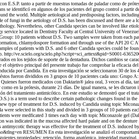
 con E.S.P. tanto a partir de muestras tomadas de paladar como de próte
ans se identificó en algunos de los pacientes del grupo control a partir
nd the world. Multiple aetiological and predisposing factors, including 
role of fungi in the aetiology of D.S. has been discussed and there are a
pathology. Nevertheless, other Candida species can be involved like etiolo
 service located in Dentistry Faculty at Central University of Venezuela
 Group: 10 patients without D.S. Two samples were taken from each pat
e formation, chlamydospore formation and through use of the API 20 C 
amples of patients with D.S. and 6 other Candida species could be found
p.
http://ve.scielo.org/scielo.php?script=sci_arttext&pid=S0001-6
dos en los tejidos de soporte de la dentadura. Dichos cambios se caracte
el objetivo principal del presente trabajo fue comprobar la eficacia del
nducida por Candida. En esta investigación se seleccionaron 30 de los 
stos fueron divididos en 3 grupos de 10 pacientes cada uno: Grupo A: 
: Quienes fueron medicados con Daktarin® jalea oral, 3 veces al día, ta
r como en la prótesis, durante 21 días. De igual manera, se les dictaron
ón del tratamiento antimicótico. En este estudio se demostró que el trat
) is a term used to describe certain pathologic changes found in the 
a new type of treatment for D.S. induced by Candida using topic Miconazo
a were selected in this study and divided in 3 groups of 10 patients ea
ients were medficated 3 times each day with topic Miconazole gel (Dak
on was indicated in the mucosa affected hard palate and on the denture 
his antimycotic therapy was effective for the treatment of D.S. induced 
so&tlng=en
RESUMEN En esta investigación se analizó el comportamie
iguientes propiedades: retención, forma anatómica, integridad marginal,