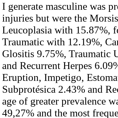
I generate masculine was pr
injuries but were the Mors
Leucoplasia with 15.87%, f
Traumatic with 12.19%, Ca
Glositis 9.75%, Traumatic U
and Recurrent Herpes 6.09
Eruption, Impetigo, Estomat
Subprotésica 2.43% and Rec
age of greater prevalence w
49,27% and the most frequ