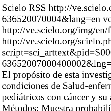
Scielo RSS
http://ve.sciel
636520070004&lang=en
vo
http://ve.scielo.org/img/en/
http://ve.scielo.org/scielo.p
script=sci_arttext&pid=S00
63652007000400002&lng
El propósito de esta investi
condiciones de Salud-enfer
pediátricos con cáncer y su 
Métodos: Muestra probabilí