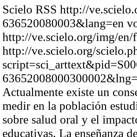
Scielo RSS
http://ve.sciel
636520080003&lang=en
vo
http://ve.scielo.org/img/en/
http://ve.scielo.org/scielo.p
script=sci_arttext&pid=S00
63652008000300002&lng=
Actualmente existe un cons
medir en la población estud
sobre salud oral y el impact
educativas. La enseñanza de 