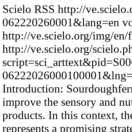
Scielo RSS
http://ve.sciel
062220260001&lang=en
vo
http://ve.scielo.org/img/en/
http://ve.scielo.org/scielo.p
script=sci_arttext&pid=S00
06222026000100001&lng=
Introduction: Sourdoughfer
improve the sensory and nut
products. In this context, t
represents a promising stra