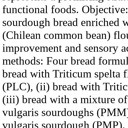
functional foods. Objective
sourdough bread enriched w
(Chilean common bean) flour
improvement and sensory acc
methods: Four bread formula
bread with Triticum spelta 
(PLC), (ii) bread with Trit
(iii) bread with a mixture o
vulgaris sourdoughs (PMM),
vulgaris sourdough (PMP). 