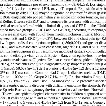
ue a su vez dividido en EH y no EH para comparar las variables estu
stra estuvo conformada por el sexo femenino (n= 68; 64,2%). Los sínto
co (p= 0.011), así como entre el EH, mayor Tiempo de Exposición al Á
ón mayor (p &lt;0.001) y mayor integridad de contracción distal (p &
n ERGE diagnosticado por pHmetría y se asoció con dolor torácico, m
l Reflux Disease (GERD) and to compare its presence with clinical, m
’ medical records referred with a clinical diagnosis of GERD to the “Un
lassified into two groups (GERD and No GERD), according to esophage
ords were analyzed, with 106 of them meeting inclusion criteria. Most 
on between EH and GERD (p= 0.037), between EH and chest pain (p= 0.
th greater distal contraction amplitude (p&lt;0.001) and greater distal
 GERD, and was associated with chest pain, higher AET, and RAET.
htt
n: La gastroparesia es un trastorno de motilidad gástrica con dificultad
ura; como etiología viral, virus de Epstein-Barr, citomegalovirus, rotav
s y anticonvulsivantes. Objetivo: Evaluar características epidemiológica
 2025), en pacientes con y sin diagnóstico de gastroparesia postviral (
1 (casos), 58,6% (n= 17) de 1 a 5 años y 41,4% (n= 12) de 6 a 12 años.
5% (n= 24) masculino. Comorbilidad Grupo 1, diabetes mellitus (DM)
Grupo 1 100%; n= 29; Grupo 2 17,1%; n= 7). Pruebas virales Grupo 1
NS1, 17,1% (n= 7). Conclusión: Los niños con GPV presentan asociaci
s is a gastric motility disorder with difficulty emptying the stomach. Pe
ude Epstein-Barr virus, cytomegalovirus, rotavirus, adenovirus, Norwalk 
: To evaluate epidemiological characteristics in children diagnosed wit
der 18 years of age with and without a diagnosis of post-viral gastrop
= 17) from 1 to 5 years and 41.4% (n= 12) from 6 to 12 years. Group 2 (