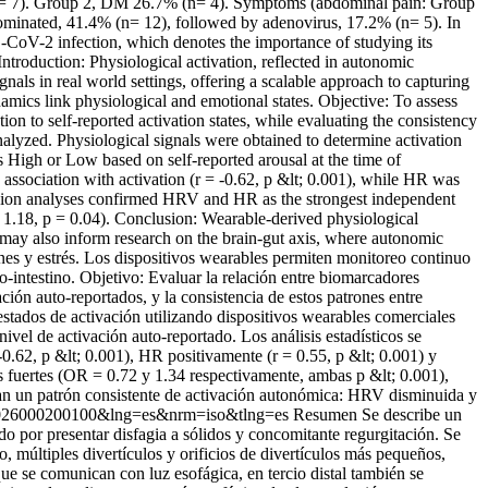
(n= 7). Group 2, DM 26.7% (n= 4). Symptoms (abdominal pain: Group
inated, 41.4% (n= 12), followed by adenovirus, 17.2% (n= 5). In
oV-2 infection, which denotes the importance of studying its
Introduction: Physiological activation, reflected in autonomic
als in real world settings, offering a scalable approach to capturing
namics link physiological and emotional states. Objective: To assess
on to self-reported activation states, while evaluating the consistency
nalyzed. Physiological signals were obtained to determine activation
s High or Low based on self-reported arousal at the time of
association with activation (r = -0.62, p &lt; 0.001), while HR was
ression analyses confirmed HRV and HR as the strongest independent
 1.18, p = 0.04). Conclusion: Wearable-derived physiological
may also inform research on the brain-gut axis, where autonomic
ones y estrés. Los dispositivos wearables permiten monitoreo continuo
bro-intestino. Objetivo: Evaluar la relación entre biomarcadores
ción auto-reportados, y la consistencia de estos patrones entre
estados de activación utilizando dispositivos wearables comerciales
vel de activación auto-reportado. Los análisis estadísticos se
0.62, p &lt; 0.001), HR positivamente (r = 0.55, p &lt; 0.001) y
 fuertes (OR = 0.72 y 1.34 respectivamente, ambas p &lt; 0.001),
jan un patrón consistente de activación autonómica: HRV disminuida y
5032026000200100&lng=es&nrm=iso&tlng=es
Resumen Se describe un
do por presentar disfagia a sólidos y concomitante regurgitación. Se
, múltiples divertículos y orificios de divertículos más pequeños,
ue se comunican con luz esofágica, en tercio distal también se