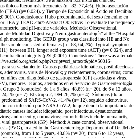
diadas. Resultados: Se analizaron 522 historias clínicas,
mas típicos fueron más frecuentes (n= 82; 77,4%). Hubo asociación
cido (TEA) (p= 0.024), y Tiempo de Exposición al Ácido en Decúbito
lt;0.001). Conclusiones: Hubo predominancia del sexo femenino en
ayor TEA y TEAD.<hr/>Abstract Objective: To evaluate the frequency
anometric, and pH-metric variables. Methods: Observational,
idad de Motilidad Digestiva y Neurogastroenterología” at the “Hospital
al ph monitoring. The GERD group was classified into HE and No
of the sample consisted of females (n= 68; 64,2%). Typical symptoms
011), between EH, longer acid exposure time (AET) (p= 0.024), and
 contraction integrity (p&lt;0.001). Conclusions: There was a female
p://ve.scielo.org/scielo.php?script=sci_arttext&pid=S0016-
 para su vaciamiento. Causas pediátricas: idiopáticas, postinfecciosas,
irus, adenovirus, virus de Norwalk; y recientemente, coronavirus; como
s en niños con diagnóstico de gastroparesia (GP) asociadas a virus.
GPV), menores 18 años, atendidos en el Servicio de Gastroenterología
 Grupo 2 (controles), de 1 a 5 años, 48,8% (n= 20), de 6 a 12 años,
, 24,1% (n= 7). El Grupo 2, DM 26,7% (n= 4). Síntomas (dolor
, predominó el SARS-CoV-2, 41,4% (n= 12), seguido adenovirus,
ón con infección por SARS-CoV-2, lo que denota la importancia de
diatric causes include: idiopathic, post infectious, dysautonomia,
virus; and recently, coronavirus; comorbidities include prematurity,
h viral gastroparesis (GP). Method: A case-control, observational
aresis (PVG), treated in the Gastroenterology Department of Dr. JM de
controls), from 1 to 5 years, 48.8% (n= 20), from 6 to 12 years,