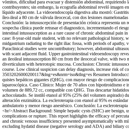
vómitos, dificultad para evacuar y distensión abdominal, requiriendo 
contribuyentes; sin embargo, la ecografía abdominal reveló imagen en 
líquido adyacente. La videoendoscopía digestiva alta mostró: Gastritis
íleo-ileal a 80 cm de válvula ileocecal, con dos lesiones mamelonada
Conclusión: la intususcepción de presentación crónica representa un 
sospecha clínica puede retrasar el diagnostico, incrementando el ries
intestinal intussusception as a rare cause of chronic abdominal pain 
case: 8-year-old male student, with no relevant pathological history
midgastrium radiating to the right iliac fossa, with periods of apathy
Paraclinical studies were uncontributory; however, abdominal ultrasoun
with scant adjacent fluid. Upper gastrointestinal videoendoscopy reve
an ileoileal intussusception 80 cm from the ileocecal valve, with tw
diverticulum with heterotopic mucosa. Conclusion: Chronic intussuscep
course. Low clinical suspicion can delay diagnosis, increase risk of 
35032026000200117&lng=es&nrm=iso&tlng=es
Resumen Introducció
quistes hepáticos gigantes (QHG), con mayor riesgo de complicaciones 
laparoscópica. Caso Clínico: Mujer de 70 años con hipotiroidismo e in
volumen de 889,72 cc, compatible con QHG. Tras descartar hidatidosis 
achocolatado. Se instiló etanol al 95% (25% del volumen aspirado) dura
alteración enzimática. La escleroterapia con etanol al 95% es estándar 
ambulatorio y menor riesgo anestésico. Conclusión: La escleroterapia
<hr/>Abstract Background: Simple hepatic cysts (SHC) are benign, usu
complications or rupture. This report highlights the efficacy of percu
and chronic venous insufficiency presented asymptomatically with mil
excluding hydatid disease (negative serology and ADA) and biliary co