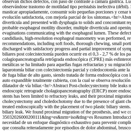
observan dichos defectos, con paso de contraste a cámara gástrica. Lue
observándose trastorno de motilidad tipo peristalsis inefectiva (débil
masticar apropiadamente, consumir solo pequeñas porciones y cenar te
evolución satisfactoria, con mejoría parcial de los síntomas.<hr/>Abs
diverticula and presented with dysphagia to solids and concomitant re
probable esophageal motility disorder, multiple diverticula and openi
evaginations communicating with the esophageal lumen. These defects w
candidiasis, high-resolution esophageal manometry was performed, revea
recommendations, including soft foods, thorough chewing, small portio
discharged with satisfactory progress and partial improvement of sym
biliares post colecistectomía pueden ocurrir en el 0,3 - 2,7 % de los
colagiopancreatografía retrógrada endoscópica (CPRE) más esfinterotom
metálicas se ha limitado para aquellas fugas refractarias y su migraci
laparotomía biliar con colecistectomía parcial y coledocotomía ante la
de fuga biliar de alto gasto, siendo tratada de forma endoscópica con la
auto expandible totalmente cubierta, con la cual se observa resolución 
dilatador de vía biliar.<hr/>Abstract Post-cholecystectomy bile leak
endoscopic retrograde cholagiopancreatography (ERCP) more endoscopi
stents has been limited to refractory leaks, and their proximal migrati
cholecystectomy and choledochotomy due to the presence of giant cho
treated endoscopically with the placement of two plastic biliary stents
biliary leak. We found proximal migration of the prosthesis, and we cou
35032026000200111&lng=es&nrm=iso&tlng=es
Resumen Introducció
necesidad de un enfoque diagnóstico exhaustivo para prevenir complic
que consulta reiteradamente por episodios de dolor abdominal, brusco,