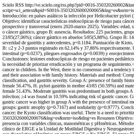
Scielo RSS
http://ve.scielo.org/rss.php?pid=0016-350320260002&l
script=sci_arttext&pid=S0016-35032026000200065&lng=es&nrm=i
Introducción: en países asiáticos la infección por Helicobacter pylori 
Objetivo: identificar características endoscópicas de riesgo para cánce
prospectivo y transversal (enero 2020-marzo 2025). Variables: edad, se
o cáncer gástrico, grupo B: ausencia. Resultados: 225 pacientes, gr
23/85(27,06%); cáncer gástrico en abuelos 5/85(5,88%). Grupo B: 
severidad de gastritis y antecedentes, p=0.1184. Puntuación de Kiot
B: ≤2 y 2-3 puntos registrado en 62,14% y 37,86% respectivamente. Un
intestinal (p=0.0237), pliegues engrosados (p=0.0039) y enrojecimient
Conclusiones: lesiones endoscópicas de riesgo en pacientes pediátricos c
la necesidad de priorizar erradicación y un programa de seguimiento.<hr
cancer in children. In the West, there is no consensus and a tendency t
and their association with family history. Materials and method: Com
classification, and gastritis severity. Group A: presence of family hist
female 56.47%, H. pylori gastritis in mother 43/85 (50.59%) and mate
female 51.43%. Moderate gastritis was predominant in both groups A 
infection; ≥4 was found in 10.59% indicating risk of gastric cancer.
gastric cancer was higher in group A with the presence of intestinal
groups: gastric atrophy (p=0.7167) and nodularity (p=0.9777). Conclusi
cancer; the Kyoto classification was useful. There is a need to priorit
35032026000200076&lng=es&nrm=iso&tlng=es
Resumen Objetivo: 
presencia con variables clínicas, manométricas y pHmétricas. Métodos: 
clínico de ERGE a la Unidad de Motilidad Digestiva y Neurogastroente