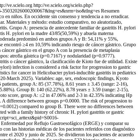
tp://ve.scielo.org
http://ve.scielo.org/scielo.php?
=S0016-35032026000200067&lng=es&nrm=iso&tlng=es
Resumen
ico en niños. En occidente sin consenso y tendencia a no erradicar.
liar. Materiales y método: estudio comparativo, no aleatorizado,
tis. Grupo A: presencia de antecedente familiar de gastritis H. pylori
itis H. pylori en la madre 43/85(50,59%) y abuela materna
 moderada predominó en ambos grupos A y B: 54,11% y 55%,
se encontró ≥4 en 10,59% indicando riesgo de cáncer gástrico. Grupo
cáncer gástrico en el grupo A con la presencia de metaplasia
upos: atrofia gástrica (p=0.7167) y nodularidad (p=0.9777).
itis o cáncer gástrico, la clasificación de Kioto fue de utilidad. Existe
ri) infection is considered a risk factor for progression to gastric
tics for cancer in Helicobacter pylori-inducible gastritis in pediatrics
2020-March 2025). Variables: age, sex, endoscopic findings, Kyoto
225 patients, group A: 85 (37.78%), 8.61 years ± 3.45 (range: 2-16),
(5.88%). Group B: 140 (62.22%), 8.78 years ± 3.59 (range: 2-15),
yoto score, group A: ≤2 in 47.06% and 2-3 in 42.35% indicating Hp
. A difference between groups p=0.0000. The risk of progression to
s (p=0.0012) compared to group B. There were no differences between
 with a family history of chronic H. pylori gastritis or gastric
?script=sci_arttext&pid=S0016-
on Enfermedad por Reflujo Gastroesofágico (ERGE) y comparar su
o con las historias médicas de los pacientes referidos con diagnóstico
tre el 2020 y junio de 2025. Se dividieron los pacientes de acuerdo