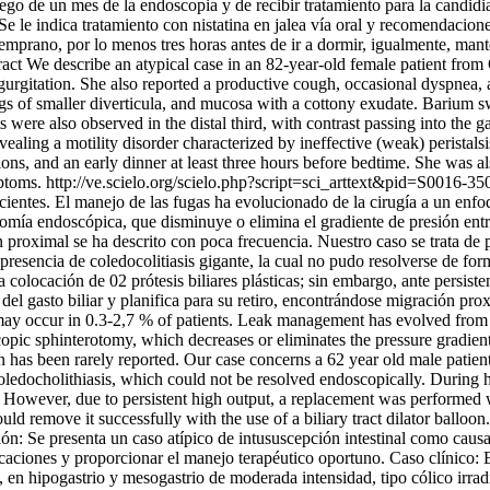
go de un mes de la endoscopia y de recibir tratamiento para la candidias
). Se le indica tratamiento con nistatina en jalea vía oral y recomendac
mprano, por lo menos tres horas antes de ir a dormir, igualmente, mant
tract We describe an atypical case in an 82-year-old female patient fro
gurgitation. She also reported a productive cough, occasional dyspnea,
ngs of smaller diverticula, and mucosa with a cottony exudate. Barium s
ere also observed in the distal third, with contrast passing into the 
ling a motility disorder characterized by ineffective (weak) peristalsis
ns, and an early dinner at least three hours before bedtime. She was al
ptoms.
http://ve.scielo.org/scielo.php?script=sci_arttext&pid=S00
 pacientes. El manejo de las fugas ha evolucionado de la cirugía a un e
ía endoscópica, que disminuye o elimina el gradiente de presión entre e
ón proximal se ha descrito con poca frecuencia. Nuestro caso se trata d
 presencia de coledocolitiasis gigante, la cual no pudo resolverse de fo
 colocación de 02 prótesis biliares plásticas; sin embargo, ante persiste
del gasto biliar y planifica para su retiro, encontrándose migración prox
s may occur in 0.3-2,7 % of patients. Leak management has evolved from
c sphinterotomy, which decreases or eliminates the pressure gradient 
on has been rarely reported. Our case concerns a 62 year old male patien
ledocholithiasis, which could not be resolved endoscopically. During 
. However, due to persistent high output, a replacement was performed wit
ld remove it successfully with the use of a biliary tract dilator balloon.
n: Se presenta un caso atípico de intususcepción intestinal como causa 
aciones y proporcionar el manejo terapéutico oportuno. Caso clínico: E
 en hipogastrio y mesogastrio de moderada intensidad, tipo cólico irrad