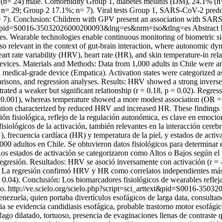
 (n= 24) male. Comorbidity Group 1, diabetes mellitus (DM), 24.1% 
= 29; Group 2 17.1%; n= 7). Viral tests Group 1, SARS-CoV-2 predom
. Conclusion: Children with GPV present an association with SARS-C
ttext&pid=S0016-35032026000200093&lng=es&nrm=iso&tlng=es
Abstract 
es. Wearable technologies enable continuous monitoring of biometric sign
also relevant in the context of gut-brain interaction, where autonomic dy
 rate variability (HRV), heart rate (HR), and skin temperature-in relati
 devices. Materials and Methods: Data from 1,000 adults in Chile were a
 medical-grade device (Empatica). Activation states were categorized a
risons, and regression analyses. Results: HRV showed a strong inverse 
strated a weaker but significant relationship (r = 0.18, p = 0.02). Reg
lt; 0.001), whereas temperature showed a more modest association (OR =
ivation characterized by reduced HRV and increased HR. These findings 
ión fisiológica, reflejo de la regulación autonómica, es clave en emoci
 fisiológicos de la activación, también relevantes en la interacción cere
, frecuencia cardíaca (HR) y temperatura de la piel, y estados de activa
,000 adultos en Chile. Se obtuvieron datos fisiológicos para determinar 
s estados de activación se categorizaron como Altos o Bajos según el ni
regresión. Resultados: HRV se asoció inversamente con activación (r = -
2). La regresión confirmó HRV y HR como correlatos independientes más
 0.04). Conclusión: Los biomarcadores fisiológicos de wearables refle
o.
http://ve.scielo.org/scielo.php?script=sci_arttext&pid=S0016-3
nezuela, quien portaba divertículos esofágicos de larga data, consultan
 se evidencia candidiasis esofágica, probable trastorno motor esofágico
o dilatado, tortuoso, presencia de evaginaciones llenas de contraste q