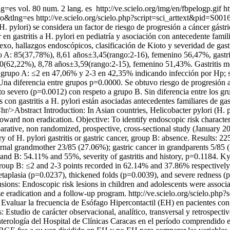
ang=es
vol. 80 num. 2 lang. es
http://ve.scielo.org/img/en/fbpelogp.gif
ht
so&tlng=es
http://ve.scielo.org/scielo.php?script=sci_arttext&pid
(H. pylori) se considera un factor de riesgo de progresión a cáncer gástr
r en gastritis a H. pylori en pediatría y asociación con antecedente fami
xo, hallazgos endoscópicos, clasificación de Kioto y severidad de gastri
upo A: 85(37,78%), 8,61 años±3,45(rango:2-16), femenino 56,47%, gastr
140(62,22%), 8,78 años±3,59(rango:2-15), femenino 51,43%. Gastritis
o, grupo A: ≤2 en 47,06% y 2-3 en 42,35% indicando infección por Hp; 
a diferencia entre grupos p=0.0000. Se obtuvo riesgo de progresión a 
o severo (p=0.0012) con respeto a grupo B. Sin diferencia entre los gr
on gastritis a H. pylori están asociadas antecedentes familiares de gastr
/>Abstract Introduction: In Asian countries, Helicobacter pylori (H. pylo
oward non eradication. Objective: To identify endoscopic risk characteris
parative, non randomized, prospective, cross-sectional study (January 
ory of H. pylori gastritis or gastric cancer, group B: absence. Results: 
rnal grandmother 23/85 (27.06%); gastric cancer in grandparents 5/85 
and B: 54.11% and 55%, severity of gastritis and history, p=0.1184. K
 Group B: ≤2 and 2-3 points recorded in 62.14% and 37.86% respectively
 metaplasia (p=0.0237), thickened folds (p=0.0039), and severe rednes
ons: Endoscopic risk lesions in children and adolescents were associated
ize eradication and a follow-up program.
http://ve.scielo.org/scielo.php
Evaluar la frecuencia de Esófago Hipercontactil (EH) en pacientes c
Estudio de carácter observacional, analítico, transversal y retrospectiv
rología del Hospital de Clínicas Caracas en el período comprendido en