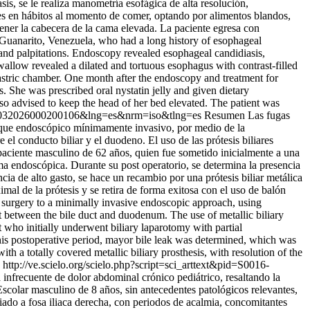
is, se le realiza manometría esofágica de alta resolución,
iones en hábitos al momento de comer, optando por alimentos blandos,
ener la cabecera de la cama elevada. La paciente egresa con
m Guanarito, Venezuela, who had a long history of esophageal
 and palpitations. Endoscopy revealed esophageal candidiasis,
wallow revealed a dilated and tortuous esophagus with contrast-filled
gastric chamber. One month after the endoscopy and treatment for
. She was prescribed oral nystatin jelly and given dietary
so advised to keep the head of her bed elevated. The patient was
16-35032026000200106&lng=es&nrm=iso&tlng=es
Resumen Las fugas
nfoque endoscópico mínimamente invasivo, por medio de la
l conducto biliar y el duodeno. El uso de las prótesis biliares
e paciente masculino de 62 años, quien fue sometido inicialmente a una
rma endoscópica. Durante su post operatorio, se determina la presencia
ncia de alto gasto, se hace un recambio por una prótesis biliar metálica
imal de la prótesis y se retira de forma exitosa con el uso de balón
 surgery to a minimally invasive endoscopic approach, using
between the bile duct and duodenum. The use of metallic biliary
t who initially underwent biliary laparotomy with partial
his postoperative period, mayor bile leak was determined, which was
h a totally covered metallic biliary prosthesis, with resolution of the
http://ve.scielo.org/scielo.php?script=sci_arttext&pid=S0016-
infrecuente de dolor abdominal crónico pediátrico, resaltando la
scolar masculino de 8 años, sin antecedentes patológicos relevantes,
iado a fosa iliaca derecha, con periodos de acalmia, concomitantes