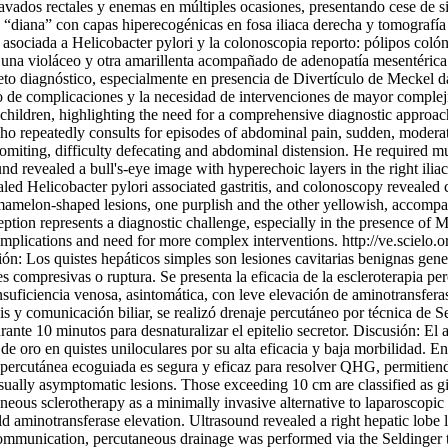
lavados rectales y enemas en múltiples ocasiones, presentando cese de 
“diana” con capas hiperecogénicas en fosa iliaca derecha y tomografía 
 asociada a Helicobacter pylori y la colonoscopia reporto: pólipos colóni
s una violáceo y otra amarillenta acompañado de adenopatía mesentéric
reto diagnóstico, especialmente en presencia de Divertículo de Meckel d
go de complicaciones y la necesidad de intervenciones de mayor complej
in children, highlighting the need for a comprehensive diagnostic appro
, who repeatedly consults for episodes of abdominal pain, sudden, moder
, vomiting, difficulty defecating and abdominal distension. He required 
d revealed a bull's-eye image with hyperechoic layers in the right iliac
aled Helicobacter pylori associated gastritis, and colonoscopy revealed
o mamelon-shaped lesions, one purplish and the other yellowish, accomp
tion represents a diagnostic challenge, especially in the presence of 
complications and need for more complex interventions.
http://ve.scielo
n: Los quistes hepáticos simples son lesiones cavitarias benignas gen
compresivas o ruptura. Se presenta la eficacia de la escleroterapia pe
suficiencia venosa, asintomática, con leve elevación de aminotransfera
y comunicación biliar, se realizó drenaje percutáneo por técnica de Se
nte 10 minutos para desnaturalizar el epitelio secretor. Discusión: El as
de oro en quistes uniloculares por su alta eficacia y baja morbilidad. E
 percutánea ecoguiada es segura y eficaz para resolver QHG, permitien
ally asymptomatic lesions. Those exceeding 10 cm are classified as gi
taneous sclerotherapy as a minimally invasive alternative to laparoscop
d aminotransferase elevation. Ultrasound revealed a right hepatic lobe
mmunication, percutaneous drainage was performed via the Seldinger te