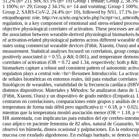
51.2% (n= 21). Sex, 65.5% (n= 19) Group 1 female; Group 2, 58.5%
1 100%; n= 29; Group 2 34.1%; n= 14 and vomiting: Group 1 100%; n
Group 2, SARS-CoV-2, 24.4% (n= 10), followed by NS1, 17.1% (n= 7)
etiopathogenic role.
http://ve.scielo.org/scielo.php?script=sci_ar
regulation, is a key component of emotional and stress-related process
objective physiological correlates of activation. These processes are 
the association between wearable-derived physiological biomarkers-heart
of activation-related physiological patterns across different wearable
states using commercial wearable devices (Fitbit, Xiaomi, Oura) and a
measurement. Statistical analyses focused on correlation, group compa
positively associated (r = 0.55, p &lt; 0.001), and temperature demon
correlates of activation (OR = 0.72 and 1.34, respectively; both p &
biomarkers capture a robust and consistent pattern of autonomic act
regulation plays a central role.<hr/>Resumen Introducción: La activac
de señales biométricas en entornos reales, útil para estudiar correlatos
fisiológicos de wearables, variabilidad de la frecuencia cardíaca (HRV)
distintos dispositivos. Materiales y Métodos: Se analizaron datos de 1
(Fitbit, Xiaomi, Oura) y un dispositivo de grado médico (Empatica). Lo
centraron en correlaciones, comparaciones entre grupos y análisis de 
temperatura de forma más débil pero significativa (r = 0.18, p = 0.0
mientras que la temperatura mostró asociación menor (OR = 1.18, p =
HR aumentada, con implicancias para estudios del eje cerebro-intestin
caso atípico en paciente femenina de 82 años, natural de Guanarito, Ve
observó tos húmeda, disnea ocasional y palpitaciones. En la endoscopia
mucosa con exudado algodonoso. En esófago baritado, se detecta esófag