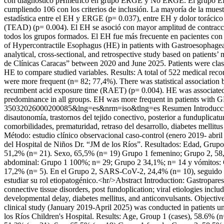
con diagnóstico pHmétrico en grupo ERGE y No ERGE. El grupo ERGE f
cumpliendo 106 con los criterios de inclusión. La mayoría de la mue
estadística entre el EH y ERGE (p= 0.037), entre EH y dolor toráci
(TEAD) (p= 0.004). El EH se asoció con mayor amplitud de contracci
todos los grupos formados. El EH fue más frecuente en pacientes co
of Hypercontractile Esophagus (HE) in patients with Gastroesophagea
analytical, cross-sectional, and retrospective study based on patients
de Clínicas Caracas” between 2020 and June 2025. Patients were c
HE to compare studied variables. Results: A total of 522 medical rec
were more frequent (n= 82; 77,4%). There was statistical associati
recumbent acid exposure time (RAET) (p= 0.004). HE was associated wi
predominance in all groups. EH was more frequent in patients with
35032026000200085&lng=es&nrm=iso&tlng=es
Resumen Introducció
disautonomía, trastornos del tejido conectivo, posterior a funduplicat
comorbilidades, prematuridad, retraso del desarrollo, diabetes mellitu
Método: estudio clínico observacional caso-control (enero 2019- abril
del Hospital de Niños Dr. “JM de los Ríos”. Resultados: Edad, Grupo 
51,2% (n= 21). Sexo, 65,5% (n= 19) Grupo 1 femenino; Grupo 2, 58,
abdominal: Grupo 1 100%; n= 29; Grupo 2 34,1%; n= 14 y vómitos: 
17,2% (n= 5). En el Grupo 2, SARS-CoV-2, 24,4% (n= 10), seguido 
estudiar su rol etiopatogénico.<hr/>Abstract Introduction: Gastroparesi
connective tissue disorders, post fundoplication; viral etiologies incl
developmental delay, diabetes mellitus, and anticonvulsants. Objective
clinical study (January 2019-April 2025) was conducted in patients un
los Ríos Children's Hospital. Results: Age, Group 1 (cases), 58.6% (n