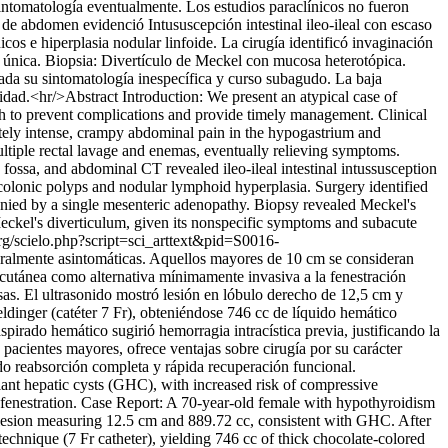
sintomatología eventualmente. Los estudios paraclínicos no fueron
de abdomen evidenció Intususcepción intestinal ileo-ileal con escaso
cos e hiperplasia nodular linfoide. La cirugía identificó invaginación
a única. Biopsia: Divertículo de Meckel con mucosa heterotópica.
ada su sintomatología inespecífica y curso subagudo. La baja
idad.<hr/>Abstract Introduction: We present an atypical case of
ach to prevent complications and provide timely management. Clinical
ately intense, crampy abdominal pain in the hypogastrium and
multiple rectal lavage and enemas, eventually relieving symptoms.
 fossa, and abdominal CT revealed ileo-ileal intestinal intussusception
 colonic polyps and nodular lymphoid hyperplasia. Surgery identified
anied by a single mesenteric adenopathy. Biopsy revealed Meckel's
Meckel's diverticulum, given its nonspecific symptoms and subacute
.org/scielo.php?script=sci_arttext&pid=S0016-
eralmente asintomáticas. Aquellos mayores de 10 cm se consideran
rcutánea como alternativa mínimamente invasiva a la fenestración
sas. El ultrasonido mostró lesión en lóbulo derecho de 12,5 cm y
ldinger (catéter 7 Fr), obteniéndose 746 cc de líquido hemático
pirado hemático sugirió hemorragia intracística previa, justificando la
n pacientes mayores, ofrece ventajas sobre cirugía por su carácter
do reabsorción completa y rápida recuperación funcional.
ant hepatic cysts (GHC), with increased risk of compressive
ic fenestration. Case Report: A 70-year-old female with hypothyroidism
 lesion measuring 12.5 cm and 889.72 cc, consistent with GHC. After
chnique (7 Fr catheter), yielding 746 cc of thick chocolate-colored