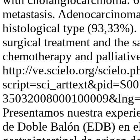
metastasis. Adenocarcinom
histological type (93,33%).
surgical treatment and the 
chemotherapy and palliative
http://ve.scielo.org/scielo.p
script=sci_arttext&pid=S00
35032008000100009&lng=
Presentamos nuestra experie
de Doble Balón (EDB) en el