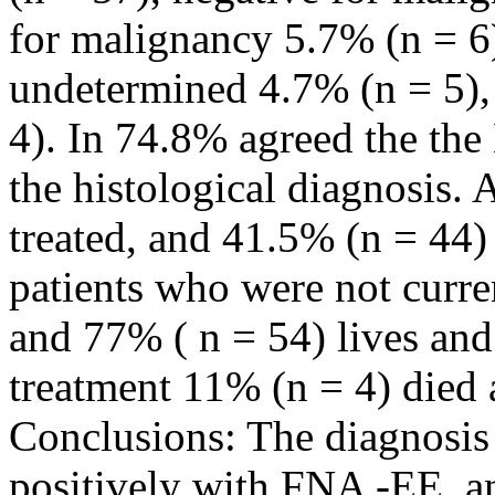
for malignancy 5.7% (n = 6),
undetermined 4.7% (n = 5),
4). In 74.8% agreed the the
the histological diagnosis. 
treated, and 41.5% (n = 44)
patients who were not curre
and 77% ( n = 54) lives an
treatment 11% (n = 4) died 
Conclusions: The diagnosis
positively with FNA -EE, an