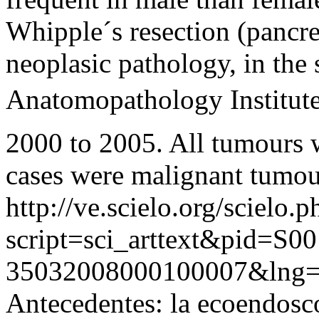
Whipple´s resection (pancr
neoplasic pathology, in the 
Anatomopathology Institute 
2000 to 2005. All tumours w
cases were malignant tumou
http://ve.scielo.org/scielo.p
script=sci_arttext&pid=S00
35032008000100007&lng=
Antecedentes: la ecoendosc