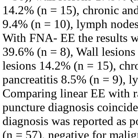
14.2% (n = 15), chronic and
9.4% (n = 10), lymph nodes
With FNA- EE the results we
39.6% (n = 8), Wall lesions 
lesions 14.2% (n = 15), ch
pancreatitis 8.5% (n = 9), 
Comparing linear EE with ra
puncture diagnosis coincid
diagnosis was reported as p
(n = 57), negative for mali