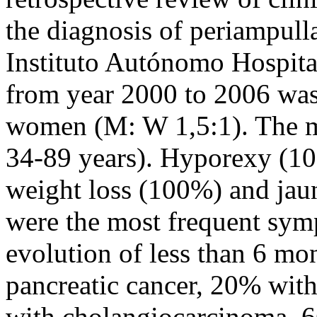
the diagnosis of periampull
Instituto Autónomo Hospita
from year 2000 to 2006 wa
women (M: W 1,5:1). The m
34-89 years). Hyporexy (1
weight loss (100%) and jaun
were the most frequent sy
evolution of less than 6 m
pancreatic cancer, 20% with
with cholangiocarcinoma. 6