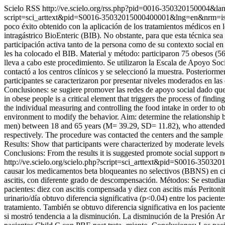
Scielo RSS
http://ve.scielo.org/rss.php?pid=0016-350320150004&l
script=sci_arttext&pid=S0016-35032015000400001&lng=en&nrm=i
poco éxito obtenido con la aplicación de los tratamientos médicos en l
intragástrico BioEnteric (BIB). No obstante, para que esta técnica sea 
participación activa tanto de la persona como de su contexto social en
les ha colocado el BIB. Material y método: participaron 75 obesos (5
lleva a cabo este procedimiento. Se utilizaron la Escala de Apoyo Soc
contactó a los centros clínicos y se seleccionó la muestra. Posteriorme
participantes se caracterizaron por presentar niveles moderados en las
Conclusiones: se sugiere promover las redes de apoyo social dado que
in obese people is a critical element that triggers the process of find
the individual measuring and controlling the food intake in order to obt
environment to modify the behavior. Aim: determine the relationship
men) between 18 and 65 years (M= 39.29, SD= 11.82), who attended fi
respectively. The procedure was contacted the centers and the sample w
Results: Show that participants were characterized by moderate levels
Conclusions: From the results it is suggested promote social support n
http://ve.scielo.org/scielo.php?script=sci_arttext&pid=S0016-35
causar los medicamentos beta bloqueantes no selectivos (BBNS) en ci
ascitis, con diferente grado de descompensación. Métodos: Se estudiar
pacientes: diez con ascitis compensada y diez con ascitis más Periton
urinario/día obtuvo diferencia significativa (p<0.04) entre los pacie
tratamiento. También se obtuvo diferencia significativa en los pacient
si mostró tendencia a la disminución. La disminución de la Presión Ar