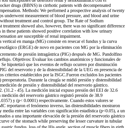
son susceptibles de deterioro renal y hemodinámico con el
 blocker drugs (BBNS) in cirrhotic patients with decompensated
compensation. Methods: We performed a prospective analysis of twenty
groups underwent measurement of blood pressure, and blood and urine
ts without treatment and control group. The Rate of Sodium
 treatment showed also, however, there was no significant difference
in these patients showed positive correlation with low urinary
ensation are susceptible of renal impairment.
a vertical en manga (MG) consiste en resecar el fundus y la curva
 esofágico (ERGE) de novo en pacientes con MG por la eliminación
incremento de presión intragástrica (PIG) después de MG. Pandolfino
reflujo. Objetivos: Evaluar los cambios anatómicos y funcionales de
 Se hipotetizó que los eventos de reflujo ocurren por disminución
PIG del reservorio y de la distensibilidad de la UEG en presencia de
 criterios establecidos por la ISGC.Fueron excluidos los pacientes
preoperatoria. Durante la cirugía se midió presión y distensibilidad
dición de presión y distensibilidad del reservorio gástrico.
 (31.2 - 45). La medición inicial expuso presión del EEI de 32.6
ición del reservorio gástrico registró presión de 38.9
0.0357) y (p< 0.0001) respectivamente. Cuando estos valores se
C reportaron el fenómeno inverso, las distensibilidades mostraron
media entre las variables con significación estadística (p<0.05), a un
ados a una importante elevación de la presión del reservorio gástrico
urve of the stomach while preserving the lesser curvature in tubular
astric fundus, loss of the His angle, section of muscle fibers in girth.