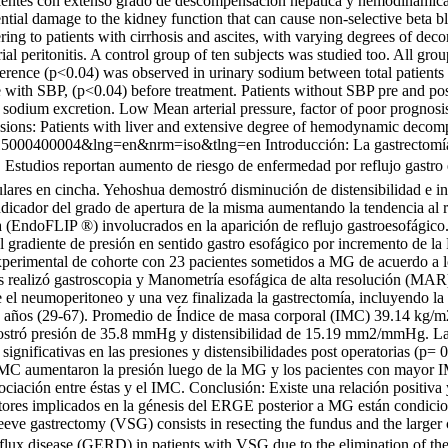
ientes con extenso grado de descompensación hepática y hemodinámica 
tential damage to the kidney function that can cause non-selective beta
ing to patients with cirrhosis and ascites, with varying degrees of de
erial peritonitis. A control group of ten subjects was studied too. All 
difference (p<0.04) was observed in urinary sodium between total patien
with SBP, (p<0.04) before treatment. Patients without SBP pre and post
odium excretion. Low Mean arterial pressure, factor of poor prognosis 
sions: Patients with liver and extensive degree of hemodynamic decomp
032015000400004&lng=en&nrm=iso&tlng=en
Introducción: La gastrectomí
 Estudios reportan aumento de riesgo de enfermedad por reflujo gastro
culares en cincha. Yehoshua demostró disminución de distensibilidad e 
ndicador del grado de apertura de la misma aumentando la tendencia al 
 (EndoFLIP ®) involucrados en la aparición de reflujo gastroesofágico.
 gradiente de presión en sentido gastro esofágico por incremento de la 
erimental de cohorte con 23 pacientes sometidos a MG de acuerdo a los
s realizó gastroscopia y Manometría esofágica de alta resolución (MAR) 
 neumoperitoneo y una vez finalizada la gastrectomía, incluyendo la me
 años (29-67). Promedio de Índice de masa corporal (IMC) 39.14 kg/m2.
ó presión de 35.8 mmHg y distensibilidad de 15.19 mm2/mmHg. La med
gnificativas en las presiones y distensibilidades post operatorias (p= 
MC aumentaron la presión luego de la MG y los pacientes con mayor IM
ación entre éstas y el IMC. Conclusión: Existe una relación positiva y 
tores implicados en la génesis del ERGE posterior a MG están condicion
eeve gastrectomy (VSG) consists in resecting the fundus and the larger c
eflux disease (GERD) in patients with VSG due to the elimination of the g