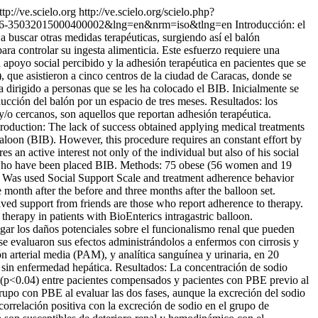
ttp://ve.scielo.org
http://ve.scielo.org/scielo.php?
d=S0016-35032015000400002&lng=en&nrm=iso&tlng=en
Introducción: el
a buscar otras medidas terapéuticas, surgiendo así el balón
ara controlar su ingesta alimenticia. Este esfuerzo requiere una
l apoyo social percibido y la adhesión terapéutica en pacientes que se
 que asistieron a cinco centros de la ciudad de Caracas, donde se
 dirigido a personas que se les ha colocado el BIB. Inicialmente se
oducción del balón por un espacio de tres meses. Resultados: los
 y/o cercanos, son aquellos que reportan adhesión terapéutica.
troduction: The lack of success obtained applying medical treatments
c Baloon (BIB). However, this procedure requires an constant effort by
s an active interest not only of the individual but also of his social
ts who have been placed BIB. Methods: 75 obese (56 women and 19
. Was used Social Support Scale and treatment adherence behavior
month after the before and three months after the balloon set.
ived support from friends are those who report adherence to therapy.
herapy in patients with BioEnterics intragastric balloon.
igar los daños potenciales sobre el funcionalismo renal que pueden
 evaluaron sus efectos administrándolos a enfermos con cirrosis y
n arterial media (PAM), y analítica sanguínea y urinaria, en 20
s sin enfermedad hepática. Resultados: La concentración de sodio
dio (p<0.04) entre pacientes compensados y pacientes con PBE previo al
grupo con PBE al evaluar las dos fases, aunque la excreción del sodio
orrelación positiva con la excreción de sodio en el grupo de