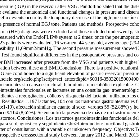
ssure (IGP) in the reservoir after VSG. Pandolfino stated that the disten
To evaluate the anatomical and functional changes in pressure and dist
eflux events occur by the temporary decrease of the high pressure área
n the presence of normal EGJ tone. Patients and methods: Prospective coh
hernia (HH) diagnosis were excluded and those included underwent gas
measured with the EndoFLIP® system at 2 times: once the pneumoperito
s: 23 patients were evaluated, 16 wo-men, 44 years old, average age (2
tensibility 11,69mm2/mmHg. The second pressure measurement showed
est found significant differences in the postoperative pressures and c
er BMI increased after pressure from the VSG and patients with higher 
iation between these and BMI.Conclusion: There is a positive relationshi
 are conditioned to a significant elevation of gastric reservoir pressur
ve.scielo.org/scielo.php?script=sci_arttext&pid=S0016-3503201500
 recurrentes sin causa estructural, bioquímica o metabólica explicable. 
intestinales funcionales en lactantes en una consulta gas- troenterológi
entes a regurgitación, cólicos y disquecia del lactante, utilizando los c
 Resultados: 1.197 lactantes, 104 con los trastornos gastrointestinales 
1-19), afectación similar en cuanto al sexo, varones 55 (52,88%) y hem
o 9/104 (8,65%). Se encontró la presencia de más de un trastorno en 30
astornos. Conclusiones: Los trastornos gastrointestinales funcionales del
 para su diagnóstico y seguimiento.<hr/>Introduction: functional gastroi
tter of consultation with a variable or unknown frequency. Objective: To
a prospective crosssectional study between January 2012 and March 2013.