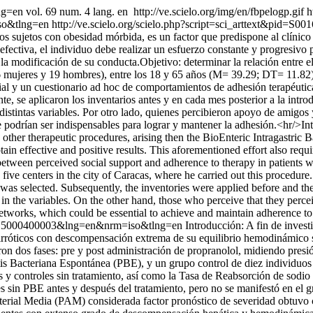
ang=en
vol. 69 num. 4 lang. en
http://ve.scielo.org/img/en/fbpelogp.gif
h
so&tlng=en
http://ve.scielo.org/scielo.php?script=sci_arttext&pi
os sujetos con obesidad mórbida, es un factor que predispone al clínico 
efectiva, el individuo debe realizar un esfuerzo constante y progresivo p
 la modificación de su conducta.Objetivo: determinar la relación entre e
6 mujeres y 19 hombres), entre los 18 y 65 años (M= 39.29; DT= 11.82),
ial y un cuestionario ad hoc de comportamientos de adhesión terapéutica
nte, se aplicaron los inventarios antes y en cada mes posterior a la intr
 distintas variables. Por otro lado, quienes percibieron apoyo de amigos
 podrían ser indispensables para lograr y mantener la adhesión.<hr/>In
ing other therapeutic procedures, arising then the BioEnteric Intragastri
ain effective and positive results. This aforementioned effort also require
 between perceived social support and adherence to therapy in patien
ve centers in the city of Caracas, where he carried out this procedure
as selected. Subsequently, the inventories were applied before and the 
 in the variables. On the other hand, those who perceive that they perce
etworks, which could be essential to achieve and maintain adherence to t
032015000400003&lng=en&nrm=iso&tlng=en
Introducción: A fin de invest
rróticos con descompensación extrema de su equilibrio hemodinámico se
on dos fases: pre y post administración de propranolol, midiendo presió
itis Bacteriana Espontánea (PBE), y un grupo control de diez individuo
ntes y controles sin tratamiento, así como la Tasa de Reabsorción de so
es sin PBE antes y después del tratamiento, pero no se manifestó en el 
terial Media (PAM) considerada factor pronóstico de severidad obtuvo c