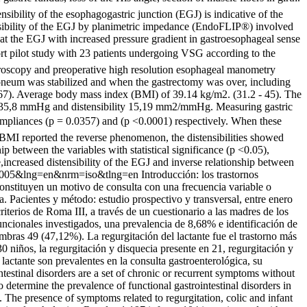
sibility of the esophagogastric junction (EGJ) is indicative of the
ensibility of the EGJ by planimetric impedance (EndoFLIP®) involved
 at the EGJ with increased pressure gradient in gastroesophageal sense
ort pilot study with 23 patients undergoing VSG according to the
troscopy and preoperative high resolution esophageal manometry
neum was stabilized and when the gastrectomy was over, including
9-67). Average body mass index (BMI) of 39.14 kg/m2. (31.2 - 45). The
 35,8 mmHg and distensibility 15,19 mm2/mmHg. Measuring gastric
ompliances (p = 0.0357) and (p <0.0001) respectively. When these
BMI reported the reverse phenomenon, the distensibilities showed
p between the variables with statistical significance (p <0.05),
e,increased distensibility of the EGJ and inverse relationship between
0400005&lng=en&nrm=iso&tlng=en
Introducción: los trastornos
Constituyen un motivo de consulta con una frecuencia variable o
ca. Pacientes y método: estudio prospectivo y transversal, entre enero
riterios de Roma III, a través de un cuestionario a las madres de los
funcionales investigados, una prevalencia de 8,68% e identificación de
bras 49 (47,12%). La regurgitación del lactante fue el trastorno más
 niños, la regurgitación y disquecia presente en 21, regurgitación y
 lactante son prevalentes en la consulta gastroenterológica, su
ntestinal disorders are a set of chronic or recurrent symptoms without
 determine the prevalence of functional gastrointestinal disorders in
 The presence of symptoms related to regurgitation, colic and infant