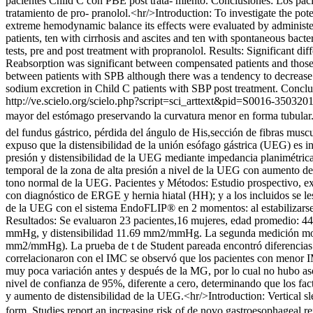
pacientes Child C con PBE post trata- miento. Conclusiones: Los pac
tratamiento de pro- pranolol.<hr/>Introduction: To investigate the po
extreme hemodynamic balance its effects were evaluated by administer
patients, ten with cirrhosis and ascites and ten with spontaneous bact
tests, pre and post treatment with propranolol. Results: Significant 
Reabsorption was significant between compensated patients and those 
between patients with SPB although there was a tendency to decrease s
sodium excretion in Child C patients with SBP post treatment. Conclu
http://ve.scielo.org/scielo.php?script=sci_arttext&pid=S0016-35
mayor del estómago preservando la curvatura menor en forma tubular.
del fundus gástrico, pérdida del ángulo de His,sección de fibras mus
expuso que la distensibilidad de la unión esófago gástrica (UEG) es i
presión y distensibilidad de la UEG mediante impedancia planimétrica
temporal de la zona de alta presión a nivel de la UEG con aumento del
tono normal de la UEG. Pacientes y Métodos: Estudio prospectivo, exp
con diagnóstico de ERGE y hernia hiatal (HH); y a los incluidos se le
de la UEG con el sistema EndoFLIP® en 2 momentos: al estabilizarse el
Resultados: Se evaluaron 23 pacientes,16 mujeres, edad promedio: 44
mmHg, y distensibilidad 11.69 mm2/mmHg. La segunda medición mostr
mm2/mmHg). La prueba de t de Student pareada encontró diferencias si
correlacionaron con el IMC se observó que los pacientes con menor I
muy poca variación antes y después de la MG, por lo cual no hubo asoci
nivel de confianza de 95%, diferente a cero, determinando que los fac
y aumento de distensibilidad de la UEG.<hr/>Introduction: Vertical sl
form. Studies report an increasing risk of de novo gastroesophageal r