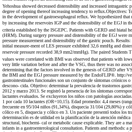
Yehoshua showed decreased distensibility and increased intragastric pre
degree of opening thereof increasing tendency to reflux.Objectives: 
in the development of gastroesophageal reflux. We hypothesized that r
by increasing the reservoirs IGP and the distensibility of the EGJ i
criteria established by the ISGEPC. Patients with GERD and hiatal 
(HRM). During surgery pressure and distensibility of the EGJ were 
pressure measurement and distensibility of the gastric pouch. Result
initial measure-ment of LES pressure exhibited 32,6 mmHg and dis
reservoir pressure recorded 38,9 mm2/mmHg). The paired Students T T
values were correlated with BMI was observed that patients with low
very little variation before and after the VSG, thus there was no assoc
determining that the factors involved in the genesis of GERD after VSG
the BMI and the EGJ pressure measured by the EndoFLIP®.
http://
gastrointestinales funcionales son un conjunto de síntomas crónicos o
descono- cida. Objetivo: determinar la prevalencia de trastornos gastro
2012 y marzo 2013. Se registró la presencia de los síntomas correspondi
lactantes evaluados. Se excluyeron los niños con patologías asociadas.
1 por cada 10 lactantes (OR=10,15). Edad promedio: 4,4 meses (rango:
frecuente en 95/104 niños (91,34%), disquecia 31/104 (29,80%) y cólic
cólico en 5, disquecia y cólico en 3. Un paciente presentó todos los tr
determinación es de utilidad en la planificación de la atención médica
structural, biochemi- cal or metabolic cause explicable. They are a ma
infants in a gastroenterological consultation. Patients and methods: 