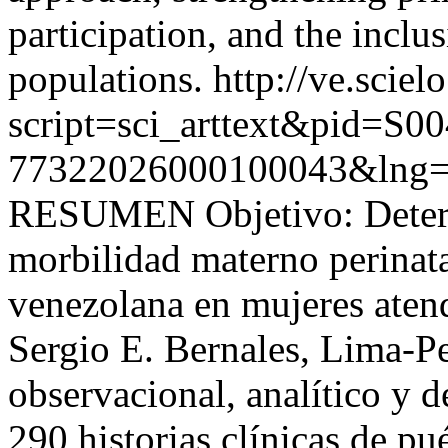
participation, and the inclu
populations.
http://ve.sciel
script=sci_arttext&pid=S00
77322026000100043&lng=
RESUMEN Objetivo: Determi
morbilidad materno perinata
venezolana en mujeres atend
Sergio E. Bernales, Lima-P
observacional, analítico y d
290 historias clínicas de pu