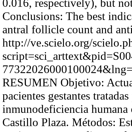
0.016, respectively), but not
Conclusions: The best indica
antral follicle count and a
http://ve.scielo.org/scielo.p
script=sci_arttext&pid=S00
77322026000100024&lng=
RESUMEN Objetivo: Actuali
pacientes gestantes tratadas
inmunodeficiencia humana 
Castillo Plaza. Métodos: Es