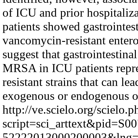
of ICU and prior hospitali
patients showed gastrointes
vancomycin-resistant enteroc
suggest that gastrointestina
MRSA in ICU patients repres
resistant strains that can lea
exogenous or endogenous o
http://ve.scielo.org/scielo.p
script=sci_arttext&pid=S00
52222013000200003&lng=