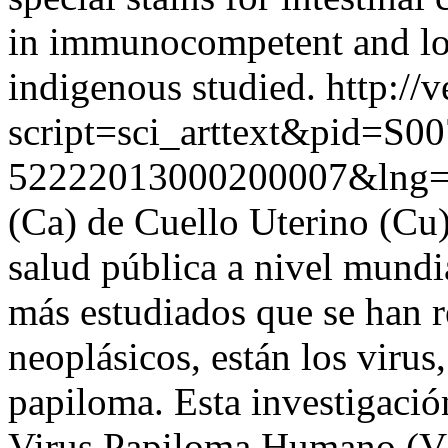
in immunocompetent and low
indigenous studied.
http://v
script=sci_arttext&pid=S00
52222013000200007&lng=
(Ca) de Cuello Uterino (Cu
salud pública a nivel mundia
más estudiados que se han r
neoplásicos, están los virus,
papiloma. Esta investigación
Virus Papiloma Humano (VP