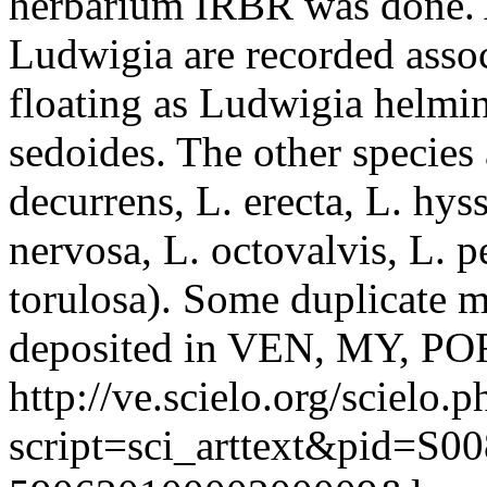
herbarium IRBR was done. As
Ludwigia are recorded assoc
floating as Ludwigia helmin
sedoides. The other species 
decurrens, L. erecta, L. hyss
nervosa, L. octovalvis, L. p
torulosa). Some duplicate ma
deposited in VEN, MY, PO
http://ve.scielo.org/scielo.p
script=sci_arttext&pid=S00