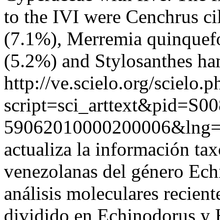
to the IVI were Cenchrus cil
(7.1%), Merremia quinquefo
(5.2%) and Stylosanthes ha
http://ve.scielo.org/scielo.p
script=sci_arttext&pid=S00
59062010000200006&lng=
actualiza la información ta
venezolanas del género Ech
análisis moleculares recient
dividido en Echinodorus y 