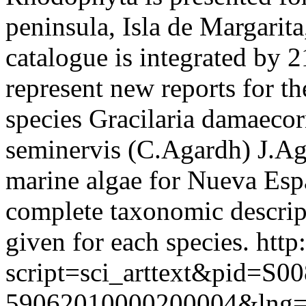
peninsula, Isla de Margarita
catalogue is integrated by 2
represent new reports for t
species Gracilaria damaeco
seminervis (C.Agardh) J.Ag
marine algae for Nueva Espa
complete taxonomic descript
given for each species.
http
script=sci_arttext&pid=S00
59062010000200004&lng=