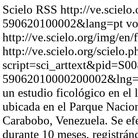
Scielo RSS
http://ve.sciel
590620100002&lang=pt
vo
http://ve.scielo.org/img/en/
http://ve.scielo.org/scielo.p
script=sci_arttext&pid=S00
59062010000200002&lng=
un estudio ficológico en el l
ubicada en el Parque Nacio
Carabobo, Venezuela. Se ef
durante 10 meses, registránd