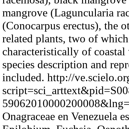
mangrove (Laguncularia ra
(Conocarpus erectus), the o
related plants, two of whic
characteristically of coastal
species description and repre
included.
http://ve.scielo.o
script=sci_arttext&pid=S00
59062010000200008&lng=
Onagraceae en Venezuela est