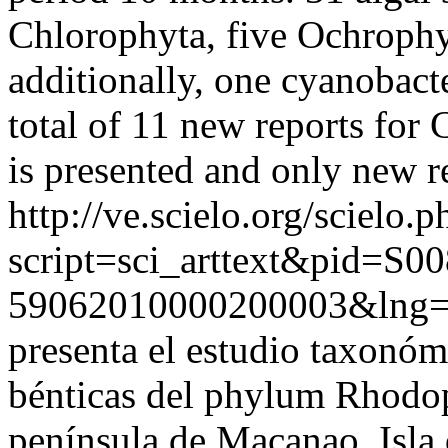
Chlorophyta, five Ochroph
additionally, one cyanobact
total of 11 new reports for 
is presented and only new re
http://ve.scielo.org/scielo.p
script=sci_arttext&pid=S00
59062010000200003&lng=
presenta el estudio taxonóm
bénticas del phylum Rhodoph
península de Macanao, Isla 