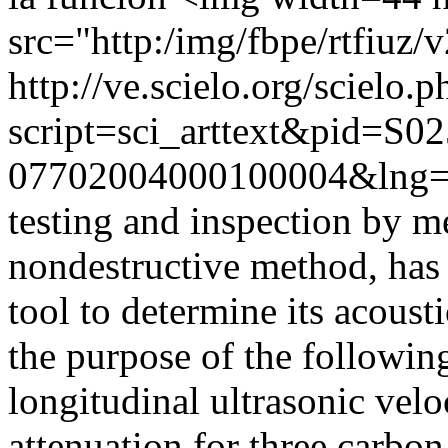
src="http:/img/fbpe/rtfiuz/
http://ve.scielo.org/scielo.p
script=sci_arttext&pid=S02
07702004000100004&lng=
testing and inspection by me
nondestructive method, has
tool to determine its acousti
the purpose of the followin
longitudinal ultrasonic velo
attenuation for three carbon