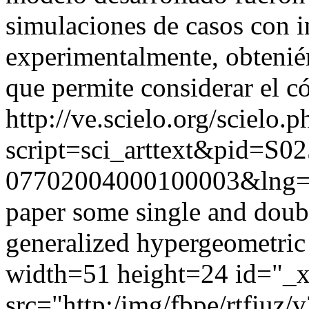
simulaciones de casos con 
experimentalmente, obtenién
que permite considerar el c
http://ve.scielo.org/scielo.p
script=sci_arttext&pid=S02
07702004000100003&lng=
paper some single and doubl
generalized hypergeometric
width=51 height=24 id="_
src="http:/img/fbpe/rtfiuz/