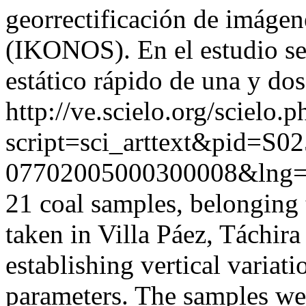
georrectificación de imágene
(IKONOS). En el estudio se
estático rápido de una y do
http://ve.scielo.org/scielo.p
script=sci_arttext&pid=S02
07702005000300008&lng=
21 coal samples, belonging
taken in Villa Páez, Táchira
establishing vertical variat
parameters. The samples we