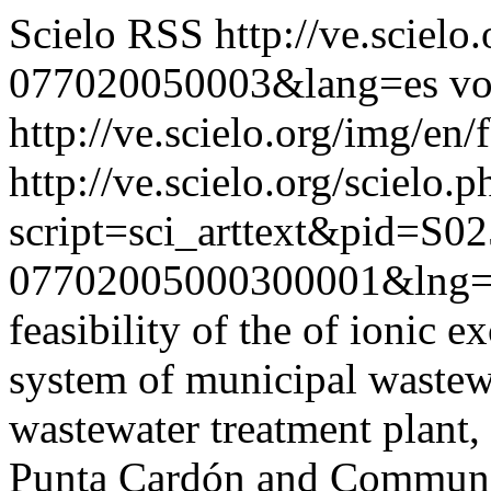
Scielo RSS
http://ve.sciel
077020050003&lang=es
vo
http://ve.scielo.org/img/en/
http://ve.scielo.org/scielo.p
script=sci_arttext&pid=S02
07702005000300001&lng=
feasibility of the of ionic 
system of municipal wastewa
wastewater treatment plant,
Punta Cardón and Communit