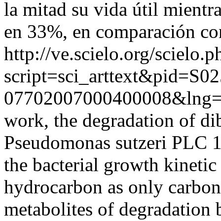
la mitad su vida útil mientr
en 33%, en comparación con
http://ve.scielo.org/scielo.p
script=sci_arttext&pid=S02
07702007000400008&lng=
work, the degradation of d
Pseudomonas sutzeri PLC 16
the bacterial growth kinetic 
hydrocarbon as only carbon 
metabolites of degradation