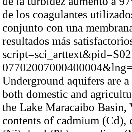
de la turbidez aumentó a 97
de los coagulantes utilizad
conjunto con una membrana 
resultados más satisfactorio
script=sci_arttext&pid=S02
07702007000400004&lng=
Underground aquifers are a 
both domestic and agricultur
the Lake Maracaibo Basin, V
contents of cadmium (Cd), c