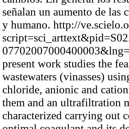
señalan un aumento de las c
y humano.
http://ve.scielo.
script=sci_arttext&pid=S02
07702007000400003&lng=
present work studies the feasi
wastewaters (vinasses) usi
chloride, anionic and catio
them and an ultrafiltration
characterized carrying out 
optimal coagulant and its d