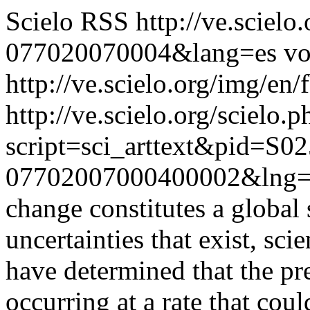
Scielo RSS
http://ve.sciel
077020070004&lang=es
vo
http://ve.scielo.org/img/en/
http://ve.scielo.org/scielo.p
script=sci_arttext&pid=S02
07702007000400002&lng=
change constitutes a global 
uncertainties that exist, sc
have determined that the pre
occurring at a rate that co