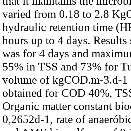
that it maintains the microb
varied from 0.18 to 2.8 Kg
hydraulic retention time (H
hours up to 4 days. Result
was for 4 days and maxim
55% in TSS and 73% for Tu
volume of kgCOD.m-3.d-1 O
obtained for COD 40%, TSS
Organic matter constant bi
0,2652d-1, rate of anaerób