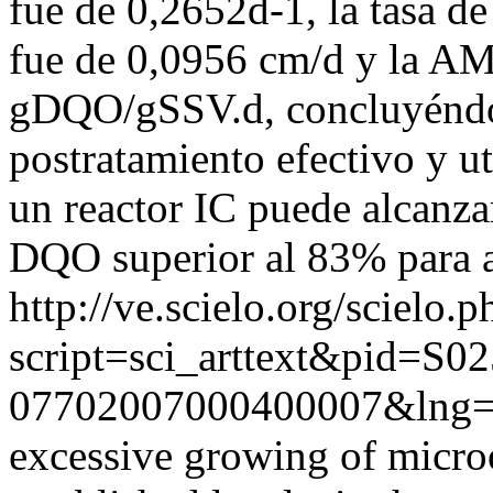
fue de 0,2652d-1, la tasa d
fue de 0,0956 cm/d y la AM
gDQO/gSSV.d, concluyéndo
postratamiento efectivo y u
un reactor IC puede alcanza
DQO superior al 83% para a
http://ve.scielo.org/scielo.p
script=sci_arttext&pid=S02
07702007000400007&lng=
excessive growing of micro