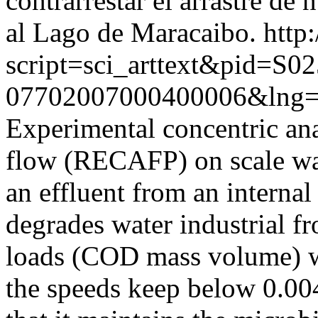
contrarrestar el arrastre de 
al Lago de Maracaibo.
http:
script=sci_arttext&pid=S02
07702007000400006&lng=
Experimental concentric ana
flow (RECAFP) on scale was 
an effluent from an internal 
degrades water industrial f
loads (COD mass volume) we
the speeds keep below 0.004