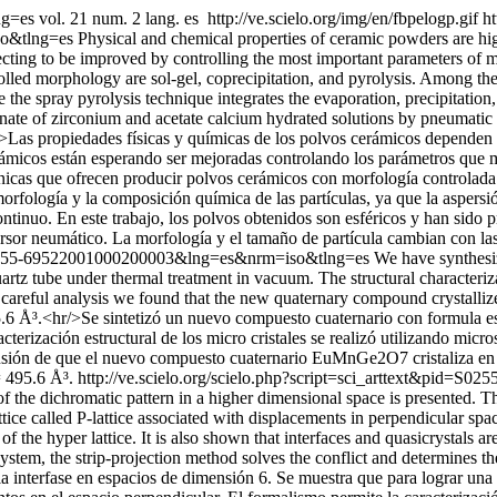
ang=es
vol. 21 num. 2 lang. es
http://ve.scielo.org/img/en/fbpelogp.gif
ht
so&tlng=es
Physical and chemical properties of ceramic powders are h
cting to be improved by controlling the most important parameters of 
led morphology are sol-gel, coprecipitation, and pyrolysis. Among these
the spray pyrolysis technique integrates the evaporation, precipitation
nate of zirconium and acetate calcium hydrated solutions by pneumatic
hr/>Las propiedades físicas y químicas de los polvos cerámicos depende
cerámicos están esperando ser mejoradas controlando los parámetros que
nicas que ofrecen producir polvos cerámicos con morfología controlada so
morfología y la composición química de las partículas, ya que la aspersi
ontinuo. En este trabajo, los polvos obtenidos son esféricos y han sido p
persor neumático. La morfología y el tamaño de partícula cambian con las
id=S0255-69522001000200003&lng=es&nrm=iso&tlng=es
We have synthesi
tube under thermal treatment in vacuum. The structural characterizatio
areful analysis we found that the new quaternary compound crystalliz
95.6 Å³.<hr/>Se sintetizó un nuevo compuesto cuaternario con formula 
cterización estructural de los micro cristales se realizó utilizando mic
lusión de que el nuevo compuesto cuaternario EuMnGe2O7 cristaliza en
= 495.6 Å³.
http://ve.scielo.org/scielo.php?script=sci_arttext&pid
f the dichromatic pattern in a higher dimensional space is presented. The
attice called P-lattice associated with displacements in perpendicular spa
f the hyper lattice. It is also shown that interfaces and quasicrystals 
system, the strip-projection method solves the conflict and determines t
e la interfase en espacios de dimensión 6. Se muestra que para lograr una