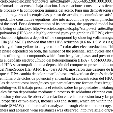
e.scielo.org/scielo.php?script=sci_arttext&pid=S0255-695220010002
 deformada en aceros de baja aleación. Las ecuaciones constitutivas ti
s de proceso y la composición química del acero. Para una demostración
nitud mayores a las empleadas para su desarrollo, encontrándose satisfa
loped. The constitutive equations take into account the governing mechan
of the steel. For a demonstration of its precision, the proposed model ha
, being satisfactory.
http://ve.scielo.org/scielo.php?script=sci_ar
lyanion (HPA) on a highly oriented pyrolytic graphite (HOPG) electro
 reduction originates a deposit of the compound by showing voltammogr
e IIIa (AFM-EC) showed that after HPA reduction (0.6 to- 1.5 V Vs Ag
hanged from yellow to a "green-blue" color after electroreduction. This
d phase depended on both, the number of the potential scan cycles and 
films of inorganic compounds which form irregular phases and present re
tu el depósito electroquímico del heteropolianión (HPA) [CoMo6O18(OH)
el HPA se acompaña de una deposición del compuesto presentando curv
o del NanoScope IIIa (AFM-EC) para AFM, mostraron que después de la 
ue el HPA cambia de color amarillo hasta azul-verdoso después de elec
 el número de ciclos de potencial y al cambiar la concentración del H
ículas de compuestos inorgánicos que particularmente forman fases irregu
so&tlng=es
El trabajo presenta el estudio sobre las propiedades metalúrg
cuales fueron depositadas mediante el proceso de soldadura eléctrica co
asión y dureza. Se observó la relación entre la microestructura y las pr
properties of two alloys, Inconel 600 and stellite, which are within th
lectrode (SMAW) and thereinafter analyzed through electron microscopy, 
ardness and abrasion wear resistance) was observed.
http://ve.scielo.org