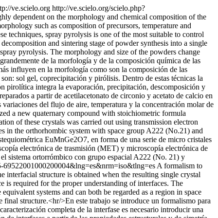
tp://ve.scielo.org
http://ve.scielo.org/scielo.php?
ighly dependent on the morphology and chemical composition of the
morphology such as composition of precursors, temperature and
 techniques, spray pyrolysis is one of the most suitable to control
, decomposition and sintering stage of powder synthesis into a single
 spray pyrolysis. The morphology and size of the powders change
n grandemente de la morfología y de la composición química de las
 más influyen en la morfología como son la composición de las
n: sol gel, coprecipitación y pirólisis. Dentro de estas técnicas la
ón pirolítica integra la evaporación, precipitación, descomposición y
reparados a partir de acetilacetonato de circonio y acetato de calcio en
 variaciones del flujo de aire, temperatura y la concentración molar de
zed a new quaternary compound with stoichiometric formula
n of these crystals was carried out using transmission electron
es in the orthorhombic system with space group A222 (No.21) and
estequiométrica EuMnGe2O7, en forma de una serie de micro cristales
roscopía electrónica de trasmisión (MET) y microscopía electrónica de
 el sistema ortorrómbico con grupo espacial A222 (No. 21) y
=S0255-69522001000200004&lng=es&nrm=iso&tlng=es
A formalism to
 interfacial structure is obtained when the resulting single crystal
ce is required for the proper understanding of interfaces. The
are equivalent systems and can both be regarded as a region in space
he final structure.<hr/>En este trabajo se introduce un formalismo para
 caracterización completa de la interfase es necesario introducir una