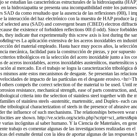
jo se estudian las características estructurales de la hidroxiapatita (HA
la hidroxiapatita se presenta una incompatibilidad entre los patrones
nes SAD da como resultado que la ausencia de las reflexiones (00l), l imp
 la interacción del haz electrónico con la muestra de HAP produce la pér
on of selected area (SAD) and convergent beam (CBED) electron diffrac
ecause the existence of forbidden reflections 00l (l odd). Since forbidde
, they indicate that experimentally this screw axis is lost during the sa
so&tlng=es
La aplicación extensiva de los aceros inoxidables en industr
elección del material empleado. Hasta hace muy pocos años, la selecció
tencia mecánica, facilidad para la construcción de piezas, y por supuest
 criterios tribológicos en la selección del acero inoxidable junto a los 
as de aceros inoxidables, aceros inoxidables austeníticos, martensíticos
ración al mercado. En el trabajo se logra la caracterización tribológica
s mismos ante estos mecanismos de desgaste. Se presentan las relaciones
velocidades de impacto de las partículas en el desgaste erosivo.<hr/>The
hers compels the correct selection of the material to be used. Until rece
orrosion resistance, mechanical strength, ease of parts construction, an
ological criteria into the selection of stainless steel together with the
milies of stainless steels -austenitic, martensitic, and Duplex- each cas
er the tribological characterization of steels in the presence of abrasive
under the influence of such mechanisms. The relationships between wear 
locities are shown.
http://ve.scielo.org/scielo.php?script=sci_art
arias incógnitas al saber humano. Y la Ciencia de Materiales, en genera
ente trabajo es comentar algunas de las investigaciones realizadas en el
as del esmalte dental con la idea de aportar algunas de las respuesta