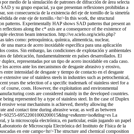
P) por medio de la simulación de patrones de difracción de área selecta
 SAD y su grupo espacial, ya que presentan reflexiones prohibidas a
ar, son consecuencia de la existencia del eje de tornillo de la simetría
dida de este eje de tornillo.<hr/>In this work, the structural
tion patterns. Experimentally HAP shows SAD patterns that present an
n reflections along the c* axis are a consequence of the existence of
mple electron beam interaction.
http://ve.scielo.org/scielo.php?
ias tales como: petroquímica, química, alimenticia, nuclear,
n de una marca de acero inoxidable específica para una aplicación
o los costos. Sin embargo, las condiciones de explotación y ambientales
costos de fabricación, fundamentalmente en países desarrollados. El
 y duplex, representadas por un tipo de acero inoxidable en cada caso.
 de los aceros ante los mecanismos de desgaste abrasivo y erosivo,
 entre intensidad de desgaste y tiempo de contacto en el desgaste
 extensive use of stainless steels in industries such as petrochemical,
nt years the selection of a specific trademark of stainless steel for a
d, of course, costs. However, the exploitation and environmental
 manufacturing costs are considered mainly in the developed countries.
e being represented by a type of stainless steel. In the case of Duplex
 and erosive wear mechanisms is achieved, thereby allowing the
rate and contact time during abrasive wear, as well as between
text&pid=S0255-69522001000200015&lng=es&nrm=iso&tlng=es
La
l, y la microscopía electrónica, en particular, están jugando un papel
 Laboratorio de Microscopía Electrónica del Instituto de Física de la
s buscadas en este campo<hr/>The structure and chemical composition