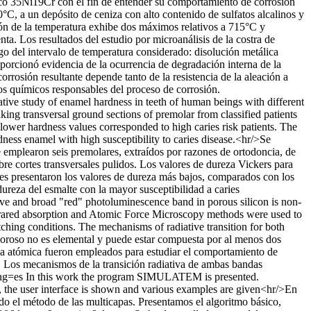
tico 35Ni19Cr con el fin de entender su comportamiento de corrosión
°C, a un depósito de ceniza con alto contenido de sulfatos alcalinos y
ión de la temperatura exhibe dos máximos relativos a 715°C y
a. Los resultados del estudio por microanálisis de la costra de
rgo del intervalo de temperatura considerado: disolución metálica
porcionó evidencia de la ocurrencia de degradación interna de la
rosión resultante depende tanto de la resistencia de la aleación a
tos químicos responsables del proceso de corrosión.
tive study of enamel hardness in teeth of human beings with different
taking transversal ground sections of premolar from classified patients
wer hardness values corresponded to high caries risk patients. The
ness enamel with high susceptibility to caries disease.<hr/>Se
Se emplearon seis premolares, extraídos por razones de ortodoncia, de
bre cortes transversales pulidos. Los valores de dureza Vickers para
aries presentaron los valores de dureza más bajos, comparados con los
dureza del esmalte con la mayor susceptibilidad a caries
ive and broad "red" photoluminescence band in porous silicon is non-
nfrared absorption and Atomic Force Microscopy methods were used to
ching conditions. The mechanisms of radiative transition for both
poroso no es elemental y puede estar compuesta por al menos dos
za atómica fueron empleados para estudiar el comportamiento de
o. Los mecanismos de la transición radiativa de ambas bandas
lng=es
In this work the program SIMULATEM is presented.
d, the user interface is shown and various examples are given<hr/>En
o el método de las multicapas. Presentamos el algoritmo básico,