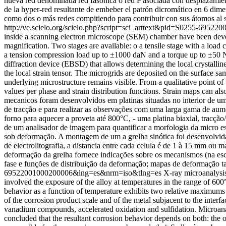
nueva red denominada red fasónica o red P asociada con desplazamientos
de la hyper-red resultante de embeber el patrón dicromático en 6 dime
como dos o más redes compitiendo para contribuir con sus átomos al si
http://ve.scielo.org/scielo.php?script=sci_arttext&pid=S0255-69
inside a scanning electron microscope (SEM) chamber have been develop
magnification. Two stages are available: o a tensile stage with a load 
a tension compression load up to ±1000 daN and a torque up to ±50 N
diffraction device (EBSD) that allows determining the local crystalli
the local strain tensor. The microgrids are deposited on the surface s
underlying microstructure remains visible. From a qualitative point of
values per phase and strain distribution functions. Strain maps can a
mecanicos foram desenvolvidos em platinas situadas no interior de u
de tracção e para realizar as observações com uma larga gama de aum
forno para aquecer a proveta até 800°C, - uma platina biaxial, tracç
de um analisador de imagem para quantificar a morfologia da micro est
sob deformação. A montagem de um a grelha sinótica foi desenvolvida
de electrolitografia, a distancia entre cada celula é de 1 à 15 mm ou
deformação da grelha fornece indicações sobre os mecanismos (na esc
fase e funções de distribuição da deformação; mapas de deformação t
69522001000200006&lng=es&nrm=iso&tlng=es
X-ray microanalysis
involved the exposure of the alloy at temperatures in the range of 600
behavior as a function of temperature exhibits two relative maximums
of the corrosion product scale and of the metal subjacent to the inter
vanadium compounds, accelerated oxidation and sulfidation. Microanaly
concluded that the resultant corrosion behavior depends on both: the ox