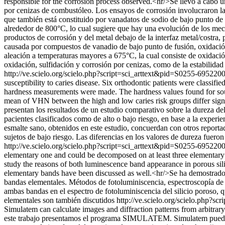
responsible for the corrosion process observed.<hr/>Se llevó a cabo 
por cenizas de combustóleo. Los ensayos de corrosión involucraron la 
que también está constituido por vanadatos de sodio de bajo punto de
alrededor de 800°C, lo cual sugiere que hay una evolución de los meca
productos de corrosión y del metal debajo de la interfaz metal/costra, 
causada por compuestos de vanadio de bajo punto de fusión, oxidación 
aleación a temperaturas mayores a 675°C, la cual consiste de oxidació
oxidación, sulfidación y corrosión por cenizas, como de la estabilida
http://ve.scielo.org/scielo.php?script=sci_arttext&pid=S0255-69
susceptibility to caries disease. Six orthodontic patients were classifi
hardness measurements were made. The hardness values found for sou
mean of VHN between the high and low caries risk groups differ signif
presentan los resultados de un estudio comparativo sobre la dureza del
pacientes clasificados como de alto o bajo riesgo, en base a la experi
esmalte sano, obtenidos en este estudio, concuerdan con otros reportad
sujetos de bajo riesgo. Las diferencias en los valores de dureza fueron
http://ve.scielo.org/scielo.php?script=sci_arttext&pid=S0255-69
elementary one and could be decomposed on at least three elementary
study the reasons of both luminescence band appearance in porous sili
elementary bands have been discussed as well.<hr/>Se ha demostrado q
bandas elementales. Métodos de fotoluminiscencia, espectroscopía de
ambas bandas en el espectro de fotoluminiscencia del silicio poroso,
elementales son también discutidos
http://ve.scielo.org/scielo.php
Simulatem can calculate images and diffraction patterns from arbitrar
este trabajo presentamos el programa SIMULATEM. Simulatem puede cal