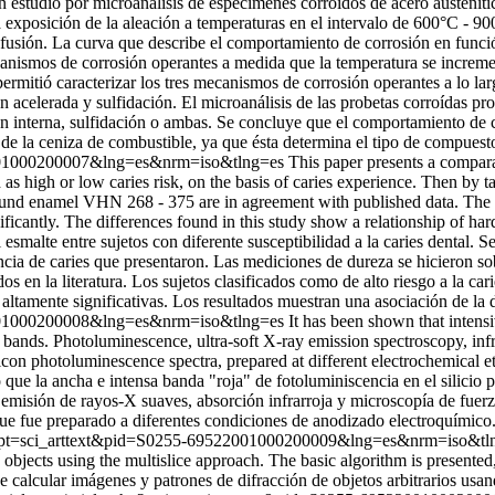
un estudio por microanálisis de especímenes corroídos de acero austení
exposición de la aleación a temperaturas en el intervalo de 600°C - 900
 fusión. La curva que describe el comportamiento de corrosión en func
nismos de corrosión operantes a medida que la temperatura se increment
permitió caracterizar los tres mecanismos de corrosión operantes a lo la
acelerada y sulfidación. El microanálisis de las probetas corroídas pro
n interna, sulfidación o ambas. Se concluye que el comportamiento de cor
d de la ceniza de combustible, ya que ésta determina el tipo de compues
522001000200007&lng=es&nrm=iso&tlng=es
This paper presents a compara
ed as high or low caries risk, on the basis of caries experience. Then by 
nd enamel VHN 268 - 375 are in agreement with published data. The lo
icantly. The differences found in this study show a relationship of hard
 esmalte entre sujetos con diferente susceptibilidad a la caries dental. 
encia de caries que presentaron. Las mediciones de dureza se hicieron so
os en la literatura. Los sujetos clasificados como de alto riesgo a la c
 altamente significativas. Los resultados muestran una asociación de la 
522001000200008&lng=es&nrm=iso&tlng=es
It has been shown that intens
 bands. Photoluminescence, ultra-soft X-ray emission spectroscopy, i
con photoluminescence spectra, prepared at different electrochemical et
ue la ancha e intensa banda "roja" de fotoluminiscencia en el silicio 
 emisión de rayos-X suaves, absorción infrarroja y microscopía de fuer
 que fue preparado a diferentes condiciones de anodizado electroquímic
?script=sci_arttext&pid=S0255-69522001000200009&lng=es&nrm=iso&t
y objects using the multislice approach. The basic algorithm is presente
cular imágenes y patrones de difracción de objetos arbitrarios usand