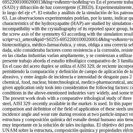
69522001000200013&lng=es&nrm=iso&tlng=es
En el presente traba
(SAD) y difracción de haz convergente (CBED). Experimentalmente, en 
lo largo del eje c*. El estudio y análisis de la simulación de los patro
63. Las observaciones experimentales podrían, por lo tanto, indicar que
characteristics of the hydroxyapatite (HAP) are studied by simulati
incompatibility with the crystallography of its reported space group, b
the screw axis of the symmetry 63 according with the simulation results
script=sci_arttext&pid=S0255-69522001000200014&lng=es&nrm=i
biotecnológica, médico-farmacéutica, y otras, obliga a una correcta s
dada, sólo consideraba factores como resistencia a la corrosión, resis
en las citadas industrias varían ampliamente, y se comienzan a utilizar
presente trabajo aborda el estudio tribológico comparativo de 3 famili
En el caso del acero duplex se utiliza el AISI 329, de reciente incorpo
permitiendo la comparación y definición de campo de aplicación de lo
abrasivo, y entre ángulo de incidencia e intensidad de desgaste para 2 
chemical, food, nuclear, biotechnological, medico-pharmaceutical, and ot
given application only took into consideration the following factors: c
conditions in the above-mentioned industries vary widely, and some trib
The present work deals with a comparative tribological study of three fa
steel, AISI 329 -recently available in the market- is used. In this pap
comparison and definition of the field of application of these steels 
incidence angle and wear rate during erosion at two particle-impact ve
estructura y composición química del esmalte dental humano aún tiene v
muy importante en la solución de tales incógnitas. El objetivo del pres
UNAM sobre la estructura, composición química y propiedades eléctric