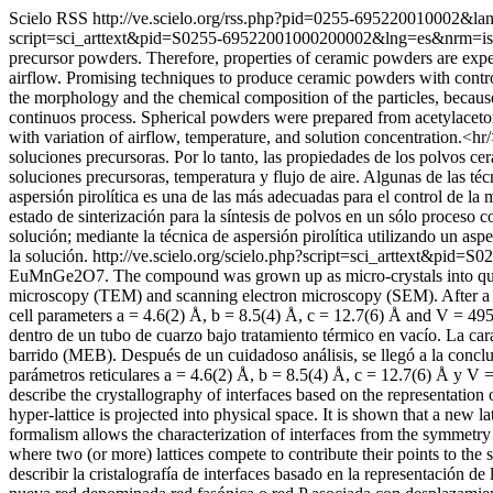
Scielo RSS
http://ve.scielo.org/rss.php?pid=0255-695220010002&l
script=sci_arttext&pid=S0255-69522001000200002&lng=es&nrm=i
precursor powders. Therefore, properties of ceramic powders are expe
airflow. Promising techniques to produce ceramic powders with control
the morphology and the chemical composition of the particles, because 
continuos process. Spherical powders were prepared from acetylaceto
with variation of airflow, temperature, and solution concentration.<
soluciones precursoras. Por lo tanto, las propiedades de los polvos 
soluciones precursoras, temperatura y flujo de aire. Algunas de las téc
aspersión pirolítica es una de las más adecuadas para el control de la 
estado de sinterización para la síntesis de polvos en un sólo proceso c
solución; mediante la técnica de aspersión pirolítica utilizando un as
la solución.
http://ve.scielo.org/scielo.php?script=sci_arttext&p
EuMnGe2O7. The compound was grown up as micro-crystals into quartz 
microscopy (TEM) and scanning electron microscopy (SEM). After a c
cell parameters a = 4.6(2) Å, b = 8.5(4) Å, c = 12.7(6) Å and V = 4
dentro de un tubo de cuarzo bajo tratamiento térmico en vacío. La cara
barrido (MEB). Después de un cuidadoso análisis, se llegó a la conc
parámetros reticulares a = 4.6(2) Å, b = 8.5(4) Å, c = 12.7(6) Å y V 
describe the crystallography of interfaces based on the representation o
hyper-lattice is projected into physical space. It is shown that a new l
formalism allows the characterization of interfaces from the symmetry o
where two (or more) lattices compete to contribute their points to the 
describir la cristalografía de interfaces basado en la representación d