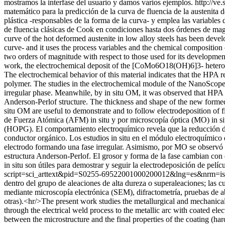
mostramos la interfase del usuario y damos varios ejemplos.
http://v
matemático para la predicción de la curva de fluencia de la austenita
plástica -responsables de la forma de la curva- y emplea las variable
de fluencia clásicas de Cook en condiciones hasta dos órdenes de mag
curve of the hot deformed austenite in low alloy steels has been deve
curve- and it uses the process variables and the chemical composition 
two orders of magnitude with respect to those used for its development
work, the electrochemical deposit of the [CoMo6O18(OH)6]3- heteropo
The electrochemical behavior of this material indicates that the HPA
polymer. The studies in the electrochemical module of the NanoScop
irregular phase. Meanwhile, by in situ OM, it was observed that HPA c
Anderson-Perlof structure. The thickness and shape of the new forme
situ OM are useful to demonstrate and to follow electrodeposition of 
de Fuerza Atómica (AFM) in situ y por microscopía óptica (MO) in si
(HOPG). El comportamiento electroquímico revela que la reducción d
conductor orgánico. Los estudios in situ en el módulo electroquímic
electrodo formando una fase irregular. Asimismo, por MO se observó q
estructura Anderson-Perlof. El grosor y forma de la fase cambian con
in situ son útiles para demostrar y seguir la electrodeposición de pel
script=sci_arttext&pid=S0255-69522001000200012&lng=es&nrm=i
dentro del grupo de aleaciones de alta dureza o superaleaciones; las 
mediante microscopía electrónica (SEM), difractometría, pruebas de abr
otras).<hr/>The present work studies the metallurgical and mechanical 
through the electrical weld process to the metallic arc with coated e
between the microstructure and the final properties of the coating (h