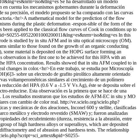
00010&lng=es&nrm=iso&tlng=es
Se ha desarrollado un modelo
enen en cuenta los mecanismos gobernantes durante la deformación
 de su precisión, el modelo propuesto se ha comparado con las curvas
ctoria.<hr/>A mathematical model for the prediction of the flow
isms during the plastic deformation -respon-sible of the form of the
s been applied to the classical flow curves of Cook in conditions up to
ttext&pid=S0255-69522001000200011&lng=es&nrm=iso&tlng=es
In this
de is studied by in situ AFM and in situ optical microscopy (OM).
ams similar to those found on the growth of an organic conducting
), some material is deposited on the HOPG surface forming an
 observation is the first one to be achieved for this HPA with an
the HPA concentration. Results showed that in situ AFM coupled to in
al changes in color.<hr/>En este trabajo, se estudia por Microscopía
6]3- sobre un electrodo de grafito pirolítico altamente orientado
as voltamperométricas similares al crecimiento de un polímero
reducción del HPA (0.6 V a -1.5 V Vs Ag), éste se deposita sobre el
tro-reducirse. Esta observación es la primera que se hace de una
PA. Los resultados mostraron que los estudios de AFM-EC in situ y MO
lares con cambio de color real.
http://ve.scielo.org/scielo.php?
icas y mecánicas de dos aleaciones, Inconel 600 y stellite, clasificadas
n arco metálico y electrodo revestido (SMAW) y; fueron analizadas
opiedades del recubrimiento (dureza, resistencia a la abrasión, entre
e group of high hardness alloys or superalloys, which are deposited
diffractometry and of abrasion and hardness tests. The relationship
/scielo.php?script=sci_arttext&pid=S0255-