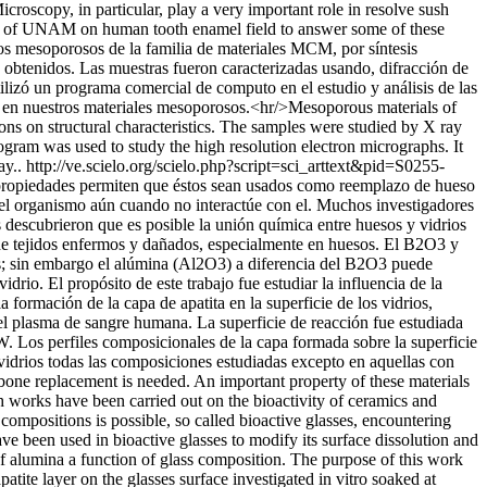
roscopy, in particular, play a very important role in resolve sush
ics of UNAM on human tooth enamel field to answer some of these
os mesoporosos de la familia de materiales MCM, por síntesis
ales obtenidos. Las muestras fueron caracterizadas usando, difracción de
ilizó un programa comercial de computo en el estudio y análisis de las
les en nuestros materiales mesoporosos.<hr/>Mesoporous materials of
ions on structural characteristics. The samples were studied by X ray
gram was used to study the high resolution electron micrographs. It
ay..
http://ve.scielo.org/scielo.php?script=sci_arttext&pid=S0255-
 propiedades permiten que éstos sean usados como reemplazo de hueso
r el organismo aún cuando no interactúe con el. Muchos investigadores
 descubrieron que es posible la unión química entre huesos y vidrios
 de tejidos enfermos y dañados, especialmente en huesos. El B2O3 y
ivos; sin embargo el alúmina (Al2O3) a diferencia del B2O3 puede
drio. El propósito de este trabajo fue estudiar la influencia de la
ormación de la capa de apatita en la superficie de los vidrios,
del plasma de sangre humana. La superficie de reacción fue estudiada
. Los perfiles composicionales de la capa formada sobre la superficie
s vidrios todas las composiciones estudiadas excepto en aquellas con
one replacement is needed. An important property of these materials
rch works have been carried out on the bioactivity of ceramics and
ompositions is possible, so called bioactive glasses, encountering
 been used in bioactive glasses to modify its surface dissolution and
f alumina a function of glass composition. The purpose of this work
ite layer on the glasses surface investigated in vitro soaked at