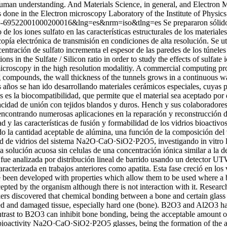
man understanding. And Materials Science, in general, and Electron Mic
 done in the Electron microscopy Laboratory of the Institute of Phys
=S0255-69522001000200016&lng=es&nrm=iso&tlng=es
Se prepararon sólid
to de los iones sulfato en las características estructurales de los materi
opía electrónica de transmisión en condiciones de alta resolución. Se ut
centración de sulfato incrementa el espesor de las paredes de los túne
in the Sulfate / Silicon ratio in order to study the effects of sulfate 
microscopy in the high resolution modalitiy. A commercial computing pro
ing compounds, the wall thickness of the tunnels grows in a continuous w
 años se han ido desarrollando materiales cerámicos especiales, cuyas
s es la biocompatibilidad, que permite que el material sea aceptado po
acidad de unión con tejidos blandos y duros. Hench y sus colaboradores
 encontrando numerosas aplicaciones en la reparación y reconstrucción
ad y las características de fusión y formabilidad de los vidrios bioact
do la cantidad aceptable de alúmina, una función de la composición del vi
 de vidrios del sistema Na2O·CaO·SiO2·P2O5, investigando in vitro la f
 solución acuosa sin celulas de una concentración iónica similar a la 
ue analizada por distribución lineal de barrido usando un detector UTW
caracterizada en trabajos anteriores como apatita. Esta fase creció en lo
been developed with properties which allow them to be used where a b
accepted by the organism although there is not interaction with it. Resea
kers discovered that chemical bonding between a bone and certain glass c
sed and damaged tissue, especially hard one (bone). B2O3 and Al2O3 have
ontrast to B2O3 can inhibit bone bonding, being the acceptable amount o
ioactivity Na2O·CaO·SiO2·P2O5 glasses, being the formation of the apat