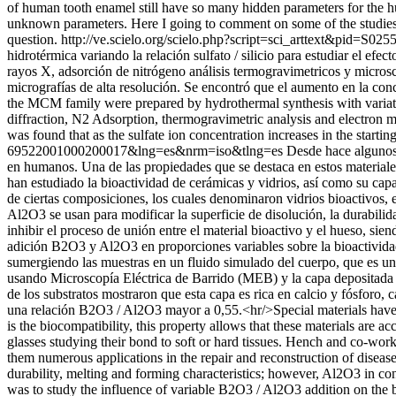
of human tooth enamel still have so many hidden parameters for the hu
unknown parameters. Here I going to comment on some of the studies
question.
http://ve.scielo.org/scielo.php?script=sci_arttext&pid
hidrotérmica variando la relación sulfato / silicio para estudiar el efec
rayos X, adsorción de nitrógeno análisis termogravimetricos y microsc
micrografías de alta resolución. Se encontró que el aumento en la con
the MCM family were prepared by hydrothermal synthesis with variations 
diffraction, N2 Adsorption, thermogravimetric analysis and electron 
was found that as the sulfate ion concentration increases in the start
69522001000200017&lng=es&nrm=iso&tlng=es
Desde hace algunos
en humanos. Una de las propiedades que se destaca en estos materiale
han estudiado la bioactividad de cerámicas y vidrios, así como su cap
de ciertas composiciones, los cuales denominaron vidrios bioactivos,
Al2O3 se usan para modificar la superficie de disolución, la durabilid
inhibir el proceso de unión entre el material bioactivo y el hueso, sien
adición B2O3 y Al2O3 en proporciones variables sobre la bioactividad
sumergiendo las muestras en un fluido simulado del cuerpo, que es una
usando Microscopía Eléctrica de Barrido (MEB) y la capa depositada f
de los substratos mostraron que esta capa es rica en calcio y fósforo, 
una relación B2O3 / Al2O3 mayor a 0,55.<hr/>Special materials have 
is the biocompatibility, this property allows that these materials are 
glasses studying their bond to soft or hard tissues. Hench and co-wor
them numerous applications in the repair and reconstruction of disea
durability, melting and forming characteristics; however, Al2O3 in c
was to study the influence of variable B2O3 / Al2O3 addition on the b