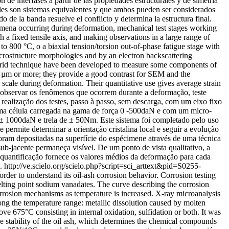
de interfases a partir de las propiedades estructurales y de simetría
tales son sistemas equivalentes y que ambos pueden ser considerados
de la banda resuelve el conflicto y determina la estructura final.
omena occurring during deformation, mechanical test stages working
a fixed tensile axis, and making observations in a large range of
to 800 °C, o a biaxial tension/torsion out-of-phase fatigue stage with
rostructure morphologies and by an electron backscattering
al grid technique have been developed to measure some components of
 15 µm or more; they provide a good contrast for SEM and the
 scale during deformation. Their quantitative use gives average strain
de observar os fenômenos que ocorrem durante a deformação, teste
ealização dos testes, passo à passo, sem descarga, com um eixo fixo
 uma célula carregada na gama de força 0 -500daN e com um micro-
é ± 1000daN e trela de ± 50Nm. Este sistema foi completado pelo uso
permite determinar a orientação cristalina local e seguir a evolução
oram depositadas na superfície do espécimene através de uma técnica
sub-jacente permaneça visível. De um ponto de vista qualitativo, a
 quantificação fornece os valores médios da deformação para cada
.
http://ve.scielo.org/scielo.php?script=sci_arttext&pid=S0255-
der to understand its oil-ash corrosion behavior. Corrosion testing
melting point sodium vanadates. The curve describing the corrosion
orrosion mechanisms as temperature is increased. X-ray microanalysis
long the temperature range: metallic dissolution caused by molten
e 675°C consisting in internal oxidation, sulfidation or both. It was
the stability of the oil ash, which determines the chemical compounds