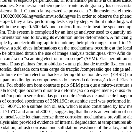
 en el espacio perpendicular. El formalismo permite la caracterización 
nsiones. Se muestra también que las fronteras de grano y los cuasicris
stema final. Cuando la hyper-red se proyecta a 3 dimensiones, el método 
522001000200005&lng=es&nrm=iso&tlng=es
In order to observe the phen
ed; they allow performing tests step by step, without unloading, with 
cell in the range 0-500 daN and a micro furnace to heat the specimen up 
m. This system is completed by an image analyzer used to quantify mic
ne orientation and following its evolution under deformation. A fiduci
ample by an electrolithographic technique; their pitch ranges from 1 to
 view, a grid gives informations on the mechanisms occuring at the local
lso be obtained throuh the use of image analysis techniques.<hr/>Afin 
ma camâra do "scanning electron microscope" (SEM). Elas permitiram a r
ento. Duas platinas foram obtidas : - uma platina de tracção fixa com
ão/torsão, defasada com uma carga de tracção /compressão que atinge at
rutura e de "um electron backscattering diffraction devise" (EBSD) que 
 para medir alguns componentes do tenser da deformação local. Elas f
 mais. Foi obtido um bom contraste pelo SEM para que a micro-estrutura 
ala local) que ocorrem durante a deformação do especimene ; o uso da
ambém podem ser calculadas pelo uso de técnicas de análise de imagem
 of corroded specimens of 35Ni19Cr austenitic steel was performed in or
°C - 900°C, to a sulfate-rich oil ash, which is also constituted by low 
 at 715°C and around 800°C, suggesting that there is an evolution of c
face metal/scale let characterize three corrosion mechanisms prevailing a
sis also provided evidence of internal degradation at temperatures abov
idation, oil-ash corrosion and sulfidation resistance of the alloy, and 