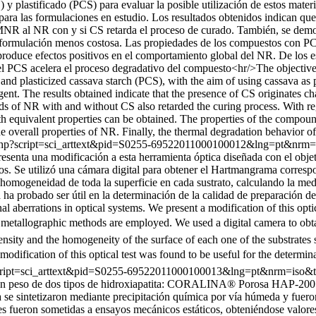
plastificado (PCS) para evaluar la posible utilización de estos materi
ara las formulaciones en estudio. Los resultados obtenidos indican q
 MNR al NR con y si CS retarda el proceso de curado. También, se demo
na formulación menos costosa. Las propiedades de los compuestos con 
oduce efectos positivos en el comportamiento global del NR. De los e
l PCS acelera el proceso degradativo del compuesto<hr/>The objective o
d plasticized cassava starch (PCS), with the aim of using cassava as po
nt. The results obtained indicate that the presence of CS originates c
s of NR with and without CS also retarded the curing process. With rega
with equivalent properties can be obtained. The properties of the comp
e overall properties of NR. Finally, the thermal degradation behavior o
elo.php?script=sci_arttext&pid=S0255-69522011000100012&lng=pt&nrm
presenta una modificación a esta herramienta óptica diseñada con el obje
os. Se utilizó una cámara digital para obtener el Hartmangrama corresp
homogeneidad de toda la superficie en cada sustrato, calculando la med
ha probado ser útil en la determinación de la calidad de preparación de 
nal aberrations in optical systems. We present a modification of this opti
hen metallographic methods are employed. We used a digital camera to ob
ty and the homogeneity of the surface of each one of the substrates st
modification of this optical test was found to be useful for the determina
hp?script=sci_arttext&pid=S0255-69522011000100013&lng=pt&nrm=iso&
en peso de dos tipos de hidroxiapatita: CORALINA® Porosa HAP-200 y
 se sintetizaron mediante precipitación química por vía húmeda y fueron
 fueron sometidas a ensayos mecánicos estáticos, obteniéndose valores 