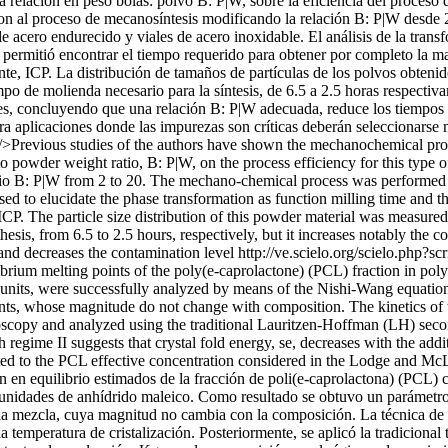
 la relación en peso bolas: polvo B: P|W, sobre la eficiencia del proces
al proceso de mecanosíntesis modificando la relación B: P|W desde 2:
cero endurecido y viales de acero inoxidable. El análisis de la transf
rmitió encontrar el tiempo requerido para obtener por completo la man
te, ICP. La distribución de tamaños de partículas de los polvos obtenid
mpo de molienda necesario para la síntesis, de 6.5 a 2.5 horas respecti
s, concluyendo que una relación B: P|W adecuada, reduce los tiempos de
 aplicaciones donde las impurezas son críticas deberán seleccionarse m
/>Previous studies of the authors have shown the mechanochemical proce
ll to powder weight ratio, B: P|W, on the process efficiency for this t
tio B: P|W from 2 to 20. The mechano-chemical process was performed
used to elucidate the phase transformation as function milling time and 
CP. The particle size distribution of this powder material was measured 
thesis, from 6.5 to 2.5 hours, respectively, but it increases notably th
 and decreases the contamination level
http://ve.scielo.org/scielo.php?s
ibrium melting points of the poly(e-caprolactone) (PCL) fraction in pol
, were successfully analyzed by means of the Nishi-Wang equation yi
ents, whose magnitude do not change with composition. The kinetics of 
oscopy and analyzed using the traditional Lauritzen-Hoffman (LH) second
h regime II suggests that crystal fold energy, se, decreases with the
ibuted to the PCL effective concentration considered in the Lodge and M
ón en equilibrio estimados de la fracción de poli(e-caprolactona) (PCL) 
ades de anhídrido maleico. Como resultado se obtuvo un parámetro de
 la mezcla, cuya magnitud no cambia con la composición. La técnica de m
la temperatura de cristalización. Posteriormente, se aplicó la tradicion