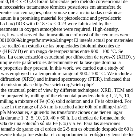
com 0,18 ≤ x ≤ 0,23 foram fabricadas pelo método convencional de
 necessários tratamentos térmicos posteriores em atmosfera de
ferentes concentrações, observou-se que a maioria das cerâmicas
num is a promising material for piezoelectric and pyroelectric
(Pb1-xLax)TiO3 with 0.18 ≤ x ≤ 0.23 were fabricated by the
treatments in oxygen atmosphere were required. High-density,
ns, it was observed that transmittance of most of the ceramics were
011000100009&lng=pt&nrm=iso&tlng=pt
El interés actual por materiales
 se realizó un estudio de las propiedades fotoluminiscentes de
ente (HFCVD) en un rango de temperaturas entre 900-1100 °C. Se
adas. La caracterización estructural por difracción de rayos-X (XRD), y
aunque este parámetro es determinante en la fase que domina la
 properties they present. In this work, we carried out a study of
e was employed in a temperature range of 900-1100 °C. We include a
y diffraction (XRD) and infrared spectroscopy (FTIR), indicated that
ent emission phase
http://ve.scielo.org/scielo.php?
the structural point of view by different techniques: XRD, TEM and
 prepared by milling of the elemental powders during 1, 2, 5, 10,
milling a mixture of Fe (Co) solid solution and a-Fe is obtained. For
 size in the range of 2-5 nm is reached after 60h of milling<hr/>El
pía Mössbauer, siguiendo las transformaciones que tienen lugar
durante 1, 2, 5, 10, 20, 40 y 60 h. La cinética de formación de
cla de una solución sólida Fe (Co) y a-Fe. Para las aleaciones
n tamaño de grano en el orden de 2-5 nm es obtenido después de 60 h
resente trabajo fue estudiar el comportamiento reológico y tensil de los