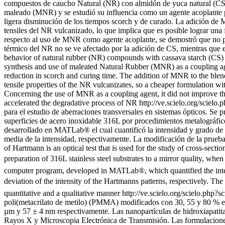
compuestos de caucho Natural (NR) con almidón de yuca natural (CS) y 
maleado (MNR) y se estudió su influencia como un agente acoplante p
ligera disminución de los tiempos scorch y de curado. La adición de
tensiles del NR vulcanizado, lo que implica que es posible lograr u
respecto al uso de MNR como agente acoplante, se demostró que no pr
térmico del NR no se ve afectado por la adición de CS, mientras que e
behavior of natural rubber (NR) compounds with cassava starch (CS) an
synthesis and use of maleated Natural Rubber (MNR) as a coupling age
reduction in scorch and curing time. The addition of MNR to the blend
tensile properties of the NR vulcanizates, so a cheaper formulation 
Concerning the use of MNR as a coupling agent, it did not improve th
accelerated the degradative process of NR
http://ve.scielo.org/sci
para el estudio de aberraciones transversales en sistemas ópticos. Se 
superficies de acero inoxidable 316L por procedimientos metalográfic
desarrollado en MATLab® el cual cuantificó la intensidad y grado de 
media de la intensidad, respectivamente. La modificación de la prueba 
of Hartmann is an optical test that is used for the study of cross-sectio
preparation of 316L stainless steel substrates to a mirror quality, w
computer program, developed in MATLab®, which quantified the intensi
deviation of the intensity of the Hartmanns patterns, respectively. The 
quantitative and a qualitative manner
http://ve.scielo.org/scielo.p
poli(metacrilato de metilo) (PMMA) modificados con 30, 55 y 80 % 
µm y 57 ± 4 nm respectivamente. Las nanopartículas de hidroxiapatita
Rayos X y Microscopia Electrónica de Transmisión. Las formulaciones