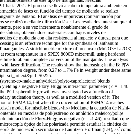
o de mecanosíntesis de este tipo de manganitas. Mezclas
1 hasta 20:1. El proceso se llevó a cabo a temperatura ambiente en
ormación de fases en función del tiempo de molienda se realizó
ganita de lantano. El análisis de impurezas (contaminación por
os se realizó mediante difracción láser. Los resultados muestran que al
vamente, pero a su vez incrementa notablemente el grado de
 síntesis, obteniéndose materiales con bajos niveles de
edios de molienda con alta resistencia al impacto y dureza para que
ssing is an effective technique for the synthesis of lanthanum
ype of manganites. A stoichiometric mixture of precursor (Mn2O3+La2O3)
 at room temperature in a SPEX 8000D mixer/mill, using hardened
the time to obtain complete conversion of the manganite. The analysis
with laser diffraction. The results show that increasing in the B: P|W
e contamination degree, from 0.27 to 1.7% Fe in weight under these same
cript=sci_arttext&pid=S0255-
y(styrene-co-maleic anhydride)/poly(e-caprolactone) blends
elding a negative Flory-Huggins interaction parameter ( c = -1.46
the PCL spherulitic growth was investigated as a function of
ary nucleation theory, as well as a modified version of it. The
 addition of PSMA14, but when the concentration of PSMA14 reaches
cLeisch model for miscible blends<hr/>Mediante la ecuación de Nishi-
contenida en mezclas de poli(estireno-co-anhídrido maleico)/poli(e-
 interacción de Flory-Huggins negativo (c = -1.46), resultado que
icroscopía óptica de luz polarizada permitió estudiar la cinética de
al teoría de nucleación secundaria de Lauritzen-Hoffman (LH), así como