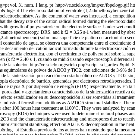
ng=pt
vol. 31 num. 1 lang. pt
http://ve.scielo.org/img/en/fbpelogp.gif
ht
so&tlng=pt
The electrooxidation of veratrole (1,2-dimethoxybenzene) at 
oelectrochemistry. As the content of water was increased, a competitio
 the decay rate of the cation radical formed during the electrooxidatio
e with growth of polyveratrole on the electrode surface. Under wet condi
eflectance spectroscopy, DRS, and k f2 = 3.25 s-1 when measured by abs
1,2-dimetoxibenceno) sobre una superficie de platino en acetonitrilo se
 contenido de agua, se observa una competencia entre el crecimiento de
 decaimiento del catión radical formado durante la electrooxidación en
ansferencia electrónica, con el crecimiento de poliveratrol sobre la sup
den (k f2 = 2.40 s-1, cuando se midió usando espectroscopía diferencial
 de la solución
http://ve.scielo.org/scielo.php?script=sci_arttext
as equimolares de polvos de Al2O3 y TiO2, con adiciones de 3-9% de Fer
s de la sinterización por reacción en estado sólido de Al2O3 y TiO2 sin 
ía electrónica de barrido, generadas por electrones retrodispersados. P
ía de rayos X por dispersión de energía (EDX) respectivamente. En la mu
porosidad y agrietamiento característicos de la sinterización reactiva 
ve efecto estabilizador en su descomposición al ser sometidas al trata
ustrial ferrosilicon additions as Al2TiO5 structural stabilizer. The mic
) after 100 hours heat treatment at 1100ºC. They were analyzed by sca
roscopy (EDS) techniques were used to determine structural phases and
O3 and the characteristic microcracking and micropores due to reactiv
inor structural stabilizing effect on Al2TiO5 decomposition in the heat
so&tlng=pt
Estudios previos de los autores han mostrado que la mecanoq