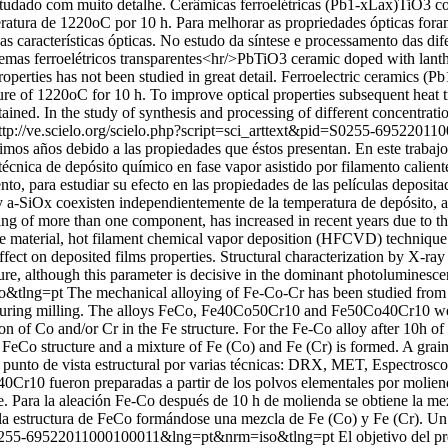
 estudado com muito detalhe. Cerâmicas ferroelétricas (Pb1-xLax)TiO3 
ratura de 1220oC por 10 h. Para melhorar as propriedades ópticas foram
s características ópticas. No estudo da síntese e processamento das di
emas ferroelétricos transparentes<hr/>PbTiO3 ceramic doped with lantha
properties has not been studied in great detail. Ferroelectric ceramics 
ure of 1220oC for 10 h. To improve optical properties subsequent heat 
ined. In the study of synthesis and processing of different concentratio
ttp://ve.scielo.org/scielo.php?script=sci_arttext&pid=S0255-69522
mos años debido a las propiedades que éstos presentan. En este trabajo,
 técnica de depósito químico en fase vapor asistido por filamento cali
to, para estudiar su efecto en las propiedades de las películas deposit
 y a-SiOx coexisten independientemente de la temperatura de depósito, 
ing of more than one component, has increased in recent years due to the
he material, hot filament chemical vapor deposition (HFCVD) techniqu
effect on deposited films properties. Structural characterization by X-ra
ure, although this parameter is decisive in the dominant photoluminesc
so&tlng=pt
The mechanical alloying of Fe-Co-Cr has been studied from 
 during milling. The alloys FeCo, Fe40Co50Cr10 and Fe50Co40Cr10 were
on of Co and/or Cr in the Fe structure. For the Fe-Co alloy after 10h of 
 FeCo structure and a mixture of Fe (Co) and Fe (Cr) is formed. A grain
punto de vista estructural por varias técnicas: DRX, MET, Espectrosco
10 fueron preparadas a partir de los polvos elementales por molienda 
Fe. Para la aleación Fe-Co después de 10 h de molienda se obtiene la mez
 la estructura de FeCo formándose una mezcla de Fe (Co) y Fe (Cr). U
id=S0255-69522011000100011&lng=pt&nrm=iso&tlng=pt
El objetivo del p