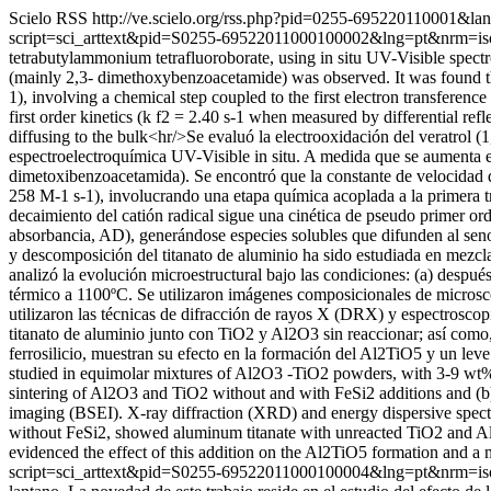
Scielo RSS
http://ve.scielo.org/rss.php?pid=0255-695220110001&la
script=sci_arttext&pid=S0255-69522011000100002&lng=pt&nrm=i
tetrabutylammonium tetrafluoroborate, using in situ UV-Visible spectr
(mainly 2,3- dimethoxybenzoacetamide) was observed. It was found that
1), involving a chemical step coupled to the first electron transferenc
first order kinetics (k f2 = 2.40 s-1 when measured by differential r
diffusing to the bulk<hr/>Se evaluó la electrooxidación del veratrol (
espectroelectroquímica UV-Visible in situ. A medida que se aumenta el
dimetoxibenzoacetamida). Se encontró que la constante de velocidad de
258 M-1 s-1), involucrando una etapa química acoplada a la primera tr
decaimiento del catión radical sigue una cinética de pseudo primer or
absorbancia, AD), generándose especies solubles que difunden al seno
y descomposición del titanato de aluminio ha sido estudiada en mezcl
analizó la evolución microestructural bajo las condiciones: (a) despué
térmico a 1100ºC. Se utilizaron imágenes composicionales de microscop
utilizaron las técnicas de difracción de rayos X (DRX) y espectroscop
titanato de aluminio junto con TiO2 y Al2O3 sin reaccionar; así como, 
ferrosilicio, muestran su efecto en la formación del Al2TiO5 y un le
studied in equimolar mixtures of Al2O3 -TiO2 powders, with 3-9 wt% ind
sintering of Al2O3 and TiO2 without and with FeSi2 additions and (b
imaging (BSEI). X-ray diffraction (XRD) and energy dispersive spect
without FeSi2, showed aluminum titanate with unreacted TiO2 and Al2
evidenced the effect of this addition on the Al2TiO5 formation and a m
script=sci_arttext&pid=S0255-69522011000100004&lng=pt&nrm=i