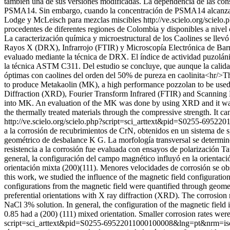
también una de sus versiones modificadas. La dependencia de las cons
PSMA14. Sin embargo, cuando la concentración de PSMA14 alcanza el 
Lodge y McLeisch para mezclas miscibles
http://ve.scielo.org/sci
procedentes de diferentes regiones de Colombia y disponibles a nivel 
La caracterización química y microestructural de los Caolines se lle
Rayos X (DRX), Infrarrojo (FTIR) y Microscopía Electrónica de Barri
evaluado mediante la técnica de DRX. El índice de actividad puzolán
la técnica ASTM C311. Del estudio se concluye, que aunque la calidad d
óptimas con caolines del orden del 50% de pureza en caolinita<hr/>Th
to produce Metakaolin (MK), a high performance pozzolan to be used
Diffraction (XRD), Fourier Transform Infrared (FTIR) and Scanning El
into MK. An evaluation of the MK was done by using XRD and it was f
the thermally treated materials through the compressive strength. It can
http://ve.scielo.org/scielo.php?script=sci_arttext&pid=S0255-69
a la corrosión de recubrimientos de CrN, obtenidos en un sistema de 
geométrico de desbalance K G. La morfología transversal se determinó
resistencia a la corrosión fue evaluada con ensayos de polarizaci
general, la configuración del campo magnético influyó en la orientac
orientación mixta (200)(111). Menores velocidades de corrosión se o
this work, we studied the influence of the magnetic field configurati
configurations from the magnetic field were quantified through geom
preferential orientations with X ray diffraction (XRD). The corrosi
NaCl 3% solution. In general, the configuration of the magnetic field 
0.85 had a (200) (111) mixed orientation. Smaller corrosion rates wer
script=sci_arttext&pid=S0255-69522011000100008&lng=pt&nrm=i