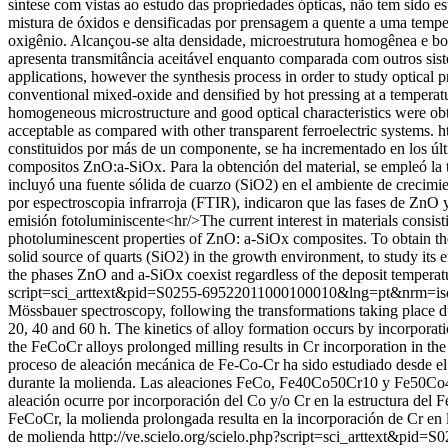
síntese com vistas ao estudo das propriedades ópticas, não tem sido
mistura de óxidos e densificadas por prensagem a quente a uma tempe
oxigênio. Alcançou-se alta densidade, microestrutura homogênea e boa
apresenta transmitância aceitável enquanto comparada com outros sist
applications, however the synthesis process in order to study optical 
conventional mixed-oxide and densified by hot pressing at a temperat
homogeneous microstructure and good optical characteristics were obta
acceptable as compared with other transparent ferroelectric systems.
h
constituidos por más de un componente, se ha incrementado en los últi
compositos ZnO:a-SiOx. Para la obtención del material, se empleó la
incluyó una fuente sólida de cuarzo (SiO2) en el ambiente de crecimien
por espectroscopia infrarroja (FTIR), indicaron que las fases de ZnO
emisión fotoluminiscente<hr/>The current interest in materials consist
photoluminescent properties of ZnO: a-SiOx composites. To obtain t
solid source of quarts (SiO2) in the growth environment, to study its 
the phases ZnO and a-SiOx coexist regardless of the deposit temperat
script=sci_arttext&pid=S0255-69522011000100010&lng=pt&nrm=i
Mössbauer spectroscopy, following the transformations taking place
20, 40 and 60 h. The kinetics of alloy formation occurs by incorporati
the FeCoCr alloys prolonged milling results in Cr incorporation in the
proceso de aleación mecánica de Fe-Co-Cr ha sido estudiado desde el 
durante la molienda. Las aleaciones FeCo, Fe40Co50Cr10 y Fe50Co40Cr
aleación ocurre por incorporación del Co y/o Cr en la estructura del 
FeCoCr, la molienda prolongada resulta en la incorporación de Cr en
de molienda
http://ve.scielo.org/scielo.php?script=sci_arttext&p