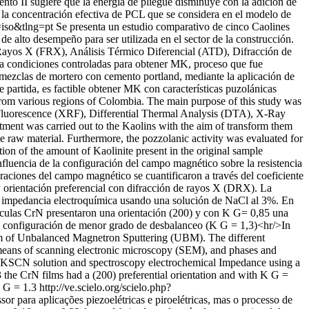
nto II sugiere que la energía de pliegue disminuye con la adición de
a concentración efectiva de PCL que se considera en el modelo de
=iso&tlng=pt
Se presenta un estudio comparativo de cinco Caolines
e alto desempeño para ser utilizada en el sector de la construcción.
de Rayos X (FRX), Análisis Térmico Diferencial (ATD), Difracción de
 a condiciones controladas para obtener MK, proceso que fue
mezclas de mortero con cemento portland, mediante la aplicación de
e partida, es factible obtener MK con características puzolánicas
from various regions of Colombia. The main purpose of this study was
 Fluorescence (XRF), Differential Thermal Analysis (DTA), X-Ray
ment was carried out to the Kaolins with the aim of transform them
raw material. Furthermore, the pozzolanic activity was evaluated for
ction of the amount of Kaolinite present in the original sample
 influencia de la configuración del campo magnético sobre la resistencia
aciones del campo magnético se cuantificaron a través del coeficiente
y orientación preferencial con difracción de rayos X (DRX). La
 impedancia electroquímica usando una solución de NaCl al 3%. En
elículas CrN presentaron una orientación (200) y con K G= 0,85 una
la configuración de menor grado de desbalanceo (K G = 1,3)<hr/>In
ystem of Unbalanced Magnetron Sputtering (UBM). The different
 means of scanning electronic microscopy (SEM), and phases and
5M KSCN solution and spectroscopy electrochemical Impedance using a
.3 the CrN films had a (200) preferential orientation and with K G =
K G = 1.3
http://ve.scielo.org/scielo.php?
 para aplicações piezoelétricas e piroelétricas, mas o processo de