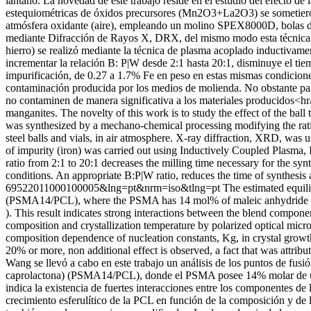
lantano. La novedad de este trabajo reside en el estudio del efecto de
estequiométricas de óxidos precursores (Mn2O3+La2O3) se sometieron 
atmósfera oxidante (aire), empleando un molino SPEX8000D, bolas de a
mediante Difracción de Rayos X, DRX, del mismo modo esta técnica pe
hierro) se realizó mediante la técnica de plasma acoplado inductivamen
incrementar la relación B: P|W desde 2:1 hasta 20:1, disminuye el tie
impurificación, de 0.27 a 1.7% Fe en peso en estas mismas condicione
contaminación producida por los medios de molienda. No obstante para
no contaminen de manera significativa a los materiales producidos<hr
manganites. The novelty of this work is to study the effect of the ba
was synthesized by a mechano-chemical processing modifying the ra
steel balls and vials, in air atmosphere. X-ray diffraction, XRD, was 
of impurity (iron) was carried out using Inductively Coupled Plasma, I
ratio from 2:1 to 20:1 decreases the milling time necessary for the syn
conditions. An appropriate B:P|W ratio, reduces the time of synthesis
69522011000100005&lng=pt&nrm=iso&tlng=pt
The estimated equil
(PSMA14/PCL), where the PSMA has 14 mol% of maleic anhydride units
). This result indicates strong interactions between the blend compon
composition and crystallization temperature by polarized optical micr
composition dependence of nucleation constants, Kg, in crystal growt
20% or more, non additional effect is observed, a fact that was attr
Wang se llevó a cabo en este trabajo un análisis de los puntos de fusi
caprolactona) (PSMA14/PCL), donde el PSMA posee 14% molar de unid
indica la existencia de fuertes interacciones entre los componentes de
crecimiento esferulítico de la PCL en función de la composición y de 