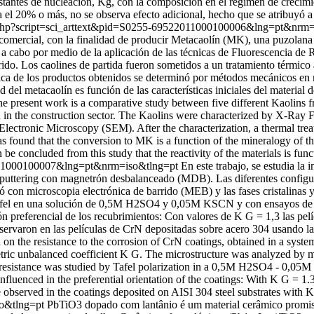
tantes de nucleación, Kg, con la composición en el régimen de crecimie
20% o más, no se observa efecto adicional, hecho que se atribuyó a l
elo.php?script=sci_arttext&pid=S0255-69522011000100006&lng=pt&nrm
comercial, con la finalidad de producir Metacaolín (MK), una puzolana d
vó a cabo por medio de la aplicación de las técnicas de Fluorescencia 
do. Los caolines de partida fueron sometidos a un tratamiento térmico
ica de los productos obtenidos se determinó por métodos mecánicos en 
el metacaolín es función de las características iniciales del material d
e present work is a comparative study between five different Kaolins 
 in the construction sector. The Kaolins were characterized by X-Ray
ectronic Microscopy (SEM). After the characterization, a thermal treat
ound that the conversion to MK is a function of the mineralogy of the 
 be concluded from this study that the reactivity of the materials is fun
522011000100007&lng=pt&nrm=iso&tlng=pt
En este trabajo, se estudia la
sputtering con magnetrón desbalanceado (MDB). Las diferentes configur
 con microscopia electrónica de barrido (MEB) y las fases cristalinas 
ón Tafel en una solución de 0,5M H2SO4 y 0,05M KSCN y con ensayos de
ión preferencial de los recubrimientos: Con valores de K G = 1,3 las p
bservaron en las películas de CrN depositadas sobre acero 304 usando 
on on the resistance to the corrosion of CrN coatings, obtained in a s
etric unbalanced coefficient K G. The microstructure was analyzed by
on resistance was studied by Tafel polarization in a 0,5M H2SO4 - 0,0
influenced in the preferential orientation of the coatings: With K G = 1
e observed in the coatings deposited on AISI 304 steel substrates with 
so&tlng=pt
PbTiO3 dopado com lantânio é um material cerâmico promissor