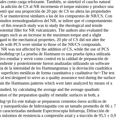
ales como carga reforzante. También, se sintetizó el caucho natural
ue la adición de CS al NR incrementa el torque máximo y produce una
stró que una proporción de 20 ppc de CS no altera las propiedades
PCS se mantuvieron similares a las de los compuestos de NR/CS. Con
studios termodegradativos del NR, se infiere que el comportamiento
f this research study was to study the rheological and tensile
tential filler for NR vulcanizates. The authors also evaluated the
hanges such as an increase in the maximum torque and a slight
rd to the mechanical properties, 20 phr of CS did not alter the
ounds with PCS were similar to those of the NR/CS compounds.
f NR was not affected by the addition of CS, while the use of PCS
=iso&tlng=pt
La prueba de Hartmann es una prueba óptica utilizada
tivo estudiar y servir como control en la calidad de preparación de
ondiente y posteriormente fueron analizadas utilizando un software
ia de la intensidad de los Hartmangramas y la desviación cuadrática
superficies metálicas de forma cuantitativa y cualitativa<hr/>The test
cal test designed to serve as a quality assurance tool during the surface
tain the Hartmanns patterns which were later analyzed by means of a
udied, by calculating the average and the average quadratic
tion of the preparation quality of metallic surfaces in both, a
tlng=pt
En este trabajo se prepararon cementos óseos acrílicos de
 nanopartículas de hidroxiapatita con un tamaño promedio de 66 ± 7
 caracterizadas mediante Espectroscopia Infrarroja, Difracción de
máximos de resistencia a compresión axial y a tracción de 95,5 ± 0,9