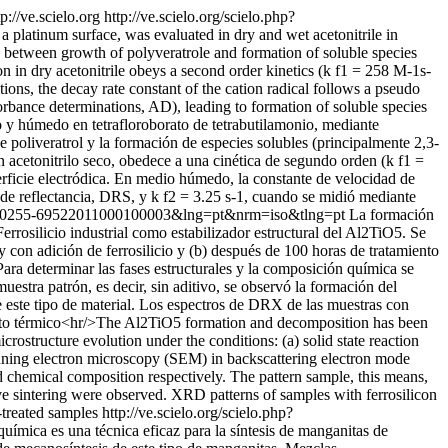
tp://ve.scielo.org
http://ve.scielo.org/scielo.php?
a platinum surface, was evaluated in dry and wet acetonitrile in
n between growth of polyveratrole and formation of soluble species
n in dry acetonitrile obeys a second order kinetics (k f1 = 258 M-1s-
tions, the decay rate constant of the cation radical follows a pseudo
orbance determinations, AD), leading to formation of soluble species
co y húmedo en tetrafloroborato de tetrabutilamonio, mediante
 poliveratrol y la formación de especies solubles (principalmente 2,3-
 acetonitrilo seco, obedece a una cinética de segundo orden (k f1 =
erficie electródica. En medio húmedo, la constante de velocidad de
 de reflectancia, DRS, y k f2 = 3.25 s-1, cuando se midió mediante
&pid=S0255-69522011000100003&lng=pt&nrm=iso&tlng=pt
La formación
rosilicio industrial como estabilizador estructural del Al2TiO5. Se
y con adición de ferrosilicio y (b) después de 100 horas de tratamiento
ara determinar las fases estructurales y la composición química se
estra patrón, es decir, sin aditivo, se observó la formación del
de este tipo de material. Los espectros de DRX de las muestras con
miento térmico<hr/>The Al2TiO5 formation and decomposition has been
rostructure evolution under the conditions: (a) solid state reaction
nning electron microscopy (SEM) in backscattering electron mode
 chemical composition respectively. The pattern sample, this means,
e sintering were observed. XRD patterns of samples with ferrosilicon
-treated samples
http://ve.scielo.org/scielo.php?
uímica es una técnica eficaz para la síntesis de manganitas de