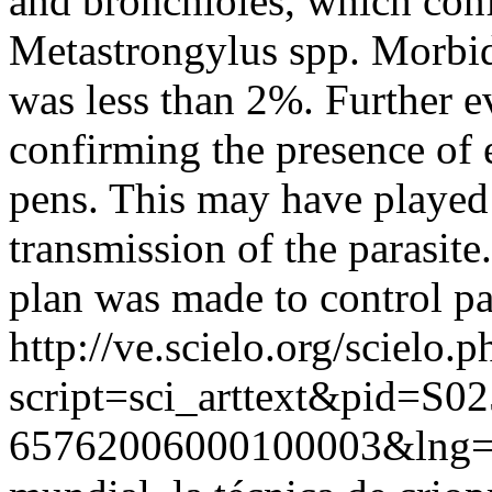
and bronchioles, which con
Metastrongylus spp. Morbid
was less than 2%. Further e
confirming the presence of 
pens. This may have played 
transmission of the parasi
plan was made to control pa
http://ve.scielo.org/scielo.p
script=sci_arttext&pid=S02
65762006000100003&lng=