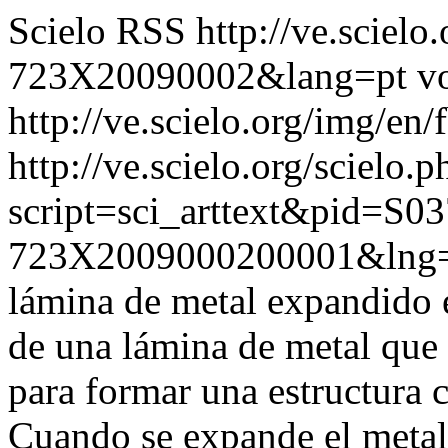
Scielo RSS
http://ve.sciel
723X20090002&lang=pt
v
http://ve.scielo.org/img/en/
http://ve.scielo.org/scielo.p
script=sci_arttext&pid=S03
723X2009000200001&lng=
lámina de metal expandido 
de una lámina de metal que 
para formar una estructura c
Cuando se expande el metal