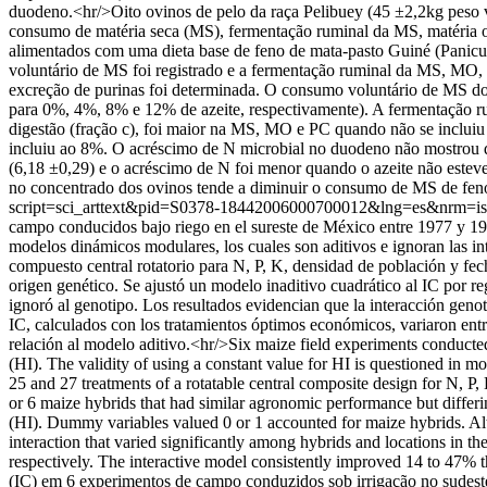
duodeno.<hr/>Oito ovinos de pelo da raça Pelibuey (45 ±2,2kg peso vi
consumo de matéria seca (MS), fermentação ruminal da MS, matéria o
alimentados com uma dieta base de feno de mata-pasto Guiné (Panicu
voluntário de MS foi registrado e a fermentação ruminal da MS, MO,
excreção de purinas foi determinada. O consumo voluntário de MS do
para 0%, 4%, 8% e 12% de azeite, respectivamente). A fermentação ru
digestão (fração c), foi maior na MS, MO e PC quando não se incluiu 
incluiu ao 8%. O acréscimo de N microbial no duodeno não mostrou dif
(6,18 ±0,29) e o acréscimo de N foi menor quando o azeite não esteve
no concentrado dos ovinos tende a diminuir o consumo de MS de fen
script=sci_arttext&pid=S0378-18442006000700012&lng=es&nrm=i
campo conducidos bajo riego en el sureste de México entre 1977 y 199
modelos dinámicos modulares, los cuales son aditivos e ignoran las int
compuesto central rotatorio para N, P, K, densidad de población y fec
origen genético. Se ajustó un modelo inaditivo cuadrático al IC por r
ignoró al genotipo. Los resultados evidencian que la interacción genot
IC, calculados con los tratamientos óptimos económicos, variaron ent
relación al modelo aditivo.<hr/>Six maize field experiments conduct
(HI). The validity of using a constant value for HI is questioned in m
25 and 27 treatments of a rotatable central composite design for N, P, 
or 6 maize hybrids that had similar agronomic performance but differ
(HI). Dummy variables valued 0 or 1 accounted for maize hybrids. Alt
interaction that varied significantly among hybrids and locations in 
respectively. The interactive model consistently improved 14 to 47% th
(IC) em 6 experimentos de campo conduzidos sob irrigação no sudest