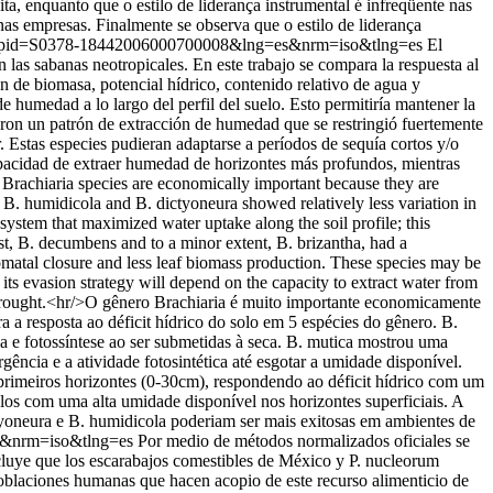
ta, enquanto que o estilo de liderança instrumental é infreqüente nas
enas empresas. Finalmente se observa que o estilo de liderança
ttext&pid=S0378-18442006000700008&lng=es&nrm=iso&tlng=es
El
as sabanas neotropicales. En este trabajo se compara la respuesta al
n de biomasa, potencial hídrico, contenido relativo de agua y
e humedad a lo largo del perfil del suelo. Esto permitiría mantener la
raron un patrón de extracción de humedad que se restringió fuertemente
. Estas especies pudieran adaptarse a períodos de sequía cortos y/o
capacidad de extraer humedad de horizontes más profundos, mientras
Brachiaria species are economically important because they are
, B. humidicola and B. dictyoneura showed relatively less variation in
system that maximized water uptake along the soil profile; this
rast, B. decumbens and to a minor extent, B. brizantha, had a
 stomatal closure and less leaf biomass production. These species may be
a, its evasion strategy will depend on the capacity to extract water from
r drought.<hr/>O gênero Brachiaria é muito importante economicamente
a resposta ao déficit hídrico do solo em 5 espécies do gênero. B.
a e fotossíntese ao ser submetidas à seca. B. mutica mostrou uma
ência e a atividade fotosintética até esgotar a umidade disponível.
primeiros horizontes (0-30cm), respondendo ao déficit hídrico com um
los com uma alta umidade disponível nos horizontes superficiais. A
tyoneura e B. humidicola poderiam ser mais exitosas em ambientes de
=es&nrm=iso&tlng=es
Por medio de métodos normalizados oficiales se
cluye que los escarabajos comestibles de México y P. nucleorum
s poblaciones humanas que hacen acopio de este recurso alimenticio de