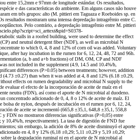
iou entre 15,2mm e 97mm de longitude estándar. Os resultados,
spécie e das características do ambiente. Em alguns casos não houve
ram em três grupos: alto (M. pittieri em Taguaza e Roeboides sp. en
 resultados mostraram uma intensa depredação intragrêmio entre C.
oplâncton. Pelo contrário, a depredação intragrêmio entre M. pittieri
g/scielo.php?script=sci_arttext&pid=S0378-
bolic stalls in a roofed building, were used to determine the effect
(CP) and neutral detergent fiber (NDF), as well as microbial N
oncentrate to which 0, 4, 8 and 12% of corn oil was added. Voluntary
, after hay incubation in the rumen for 6, 12, 24, 48, 72 and 96h.
 fermentation (a, b and a+b fractions) of DM, OM, CP and NDF
was not included in the supplement (4.9, 14.5 and 10.4%/h,
gnificant differences (P>0.05) between treatments; however, addition
d (4.73 ±0.27) than when it was added at 4, 8 and 12% (6.18 ±0.29,
without effects on rumen degradability and microbial N supply to the
e evaluar el efecto de la incorporación de aceite de maíz en el
ente neutra (FDN), así como el aporte de N microbial al duodeno.
un concentrado adicionado de 0, 4, 8 o 12% de aceite de maíz. El
bolsa de nylon, después de incubación en el rumen por 6, 12, 24,
ración de aceite se incrementó (665,8 ±35,1, 648,8 ±35,1, 558,8
C y FDN no mostraron diferencias significativas (P>0,05) entre
5; y 10,4%/h, respectivamente). La tasa de digestión de FND fue
amientos; sin embargo, la adición de 8% de aceite disminuyó el aporte
 adicionado en 4, 8 y 12% (6,18 ±0,29; 5,11 ±0,29 y 5,19 ±0,29;
sobre la degradación ruminal ni en el aporte de N microbial al