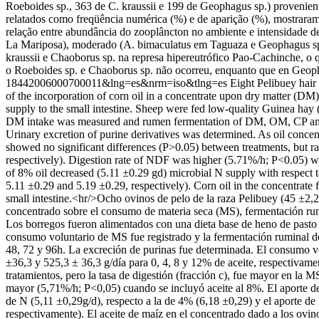
Roeboides sp., 363 de C. kraussii e 199 de Geophagus sp.) provenien
relatados como freqüência numérica (%) e de aparição (%), mostrara
relação entre abundância do zooplâncton no ambiente e intensidade d
La Mariposa), moderado (A. bimaculatus em Taguaza e Geophagus sp.
kraussii e Chaoborus sp. na represa hipereutrófico Pao-Cachinche, o q
o Roeboides sp. e Chaoborus sp. não ocorreu, enquanto que en Geopha
18442006000700011&lng=es&nrm=iso&tlng=es
Eight Pelibuey hair
of the incorporation of corn oil in a concentrate upon dry matter (D
supply to the small intestine. Sheep were fed low-quality Guinea ha
DM intake was measured and rumen fermentation of DM, OM, CP and NDF
Urinary excretion of purine derivatives was determined. As oil con
showed no significant differences (P>0.05) between treatments, but r
respectively). Digestion rate of NDF was higher (5.71%/h; P<0.05) wi
of 8% oil decreased (5.11 ±0.29 gd) microbial N supply with respect
5.11 ±0.29 and 5.19 ±0.29, respectively). Corn oil in the concentrate
small intestine.<hr/>Ocho ovinos de pelo de la raza Pelibuey (45 ±2,2k
concentrado sobre el consumo de materia seca (MS), fermentación rum
Los borregos fueron alimentados con una dieta base de heno de pasto
consumo voluntario de MS fue registrado y la fermentación ruminal 
48, 72 y 96h. La excreción de purinas fue determinada. El consumo v
±36,3 y 525,3 ± 36,3 g/día para 0, 4, 8 y 12% de aceite, respectivam
tratamientos, pero la tasa de digestión (fracción c), fue mayor en la
mayor (5,71%/h; P<0,05) cuando se incluyó aceite al 8%. El aporte de 
de N (5,11 ±0,29g/d), respecto a la de 4% (6,18 ±0,29) y el aporte d
respectivamente). El aceite de maíz en el concentrado dado a los ovin