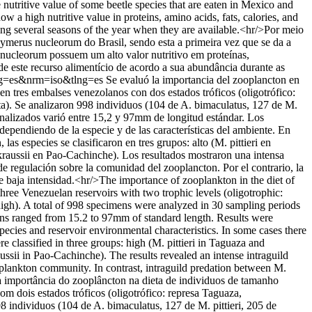
nutritive value of some beetle species that are eaten in Mexico and
a high nutritive value in proteins, amino acids, fats, calories, and
uring several seasons of the year when they are available.<hr/>Por meio
ymerus nucleorum do Brasil, sendo esta a primeira vez que se da a
nucleorum possuem um alto valor nutritivo em proteínas,
e este recurso alimentício de acordo a sua abundância durante as
lng=es&nrm=iso&tlng=es
Se evaluó la importancia del zooplancton en
en tres embalses venezolanos con dos estados tróficos (oligotrófico:
ta). Se analizaron 998 individuos (104 de A. bimaculatus, 127 de M.
analizados varió entre 15,2 y 97mm de longitud estándar. Los
ependiendo de la especie y de las características del ambiente. En
 especies se clasificaron en tres grupos: alto (M. pittieri en
aussii en Pao-Cachinche). Los resultados mostraron una intensa
e regulación sobre la comunidad del zooplancton. Por el contrario, la
e baja intensidad.<hr/>The importance of zooplankton in the diet of
ree Venezuelan reservoirs with two trophic levels (oligotrophic:
igh). A total of 998 specimens were analyzed in 30 sampling periods
mens ranged from 15.2 to 97mm of standard length. Results were
pecies and reservoir environmental characteristics. In some cases there
classified in three groups: high (M. pittieri in Taguaza and
ii in Pao-Cachinche). The results revealed an intense intraguild
plankton community. In contrast, intraguild predation between M.
 a importância do zooplâncton na dieta de individuos de tamanho
m dois estados tróficos (oligotrófico: represa Taguaza,
8 individuos (104 de A. bimaculatus, 127 de M. pittieri, 205 de