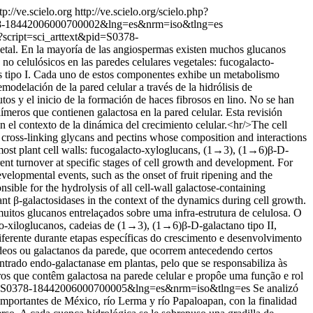
tp://ve.scielo.org
http://ve.scielo.org/scielo.php?
=S0378-18442006000700002&lng=es&nrm=iso&tlng=es
hp?script=sci_arttext&pid=S0378-
vegetal. En la mayoría de las angiospermas existen muchos glucanos
 no celulósicos en las paredes celulares vegetales: fucogalacto-
s tipo I. Cada uno de estos componentes exhibe un metabolismo
modelación de la pared celular a través de la hidrólisis de
utos y el inicio de la formación de haces fibrosos en lino. No se han
límeros que contienen galactosa en la pared celular. Esta revisión
n el contexto de la dinámica del crecimiento celular.<hr/>The cell
 cross-linking glycans and pectins whose composition and interactions
 most plant cell walls: fucogalacto-xyloglucans, (1→3), (1→6)β-D-
rent turnover at specific stages of cell growth and development. For
evelopmental events, such as the onset of fruit ripening and the
nsible for the hydrolysis of all cell-wall galactose-containing
ant β-galactosidases in the context of the dynamics during cell growth.
uitos glucanos entrelaçados sobre uma infra-estrutura de celulosa. O
to-xiloglucanos, cadeias de (1→3), (1→6)β-D-galactano tipo II,
erente durante etapas específicas do crescimento e desenvolvimento
ídeos ou galactanos da parede, que ocorrem antecedendo certos
ntrado endo-galactanase em plantas, pelo que se responsabiliza às
ros que contêm galactosa na parede celular e propôe uma função e rol
xt&pid=S0378-18442006000700005&lng=es&nrm=iso&tlng=es
Se analizó
 importantes de México, río Lerma y río Papaloapan, con la finalidad