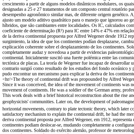
crescimento a partir de alguns modelos dinâmicos modulares, os quais
designadas a 25 e 27 tratamentos de um composto central rotatório pa
desempenho agronômico similar mas, de diferente origem genético. Aj
ajusto um modelo aditivo quadrático para o manejo que ignorou ao genó
híbridos, que são cambiantes entre localidades. Os IC, calculados c
coeficiente de determinação (R²) para IC entre 14% e 47% em relação
de la deriva continental propuesta por Alfred Wegener desde 1912 repr
surgimiento, la idea de que los continentes podían desplazarse, camb
explicación coherente sobre el desplazamiento de los continentes. Sol
completamente audaz y novedosa a partir de evidencias paleontológicas,
continental. Inicialmente suscitó una fuerte polémica entre las comuni
tectónica de placas. La teoría de Wegener fue incapaz de desarrollar u
contrario surgió como resultado de los estudios del fondo oceánico y 
pudo encontrar un mecanismo para explicar la deriva de los continentes
<hr/>The theory of continental drift was propounded by Alfred Wegener 
Since it was conceived, the idea of the movement of continents was no
movement of continents. He was a soldier of the German army, profess
This work deals with a brief historical reconstruction about the rise a
geophysicists' communities. Later on, the development of paleomagneti
horizontal movements, contrary to plate tectonic theory, which later 
satisfactory mechanism to explain the continental drift, he had the mer
deriva continental proposta por Alfred Wegener, em 1912, representa u
continentes podiam deslocar-se, mudando completamente a configuraçã
dos continentes. Soldado do exército alemão, professor de meteorologí