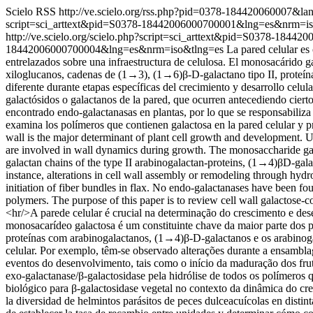
Scielo RSS
http://ve.scielo.org/rss.php?pid=0378-184420060007&l
script=sci_arttext&pid=S0378-18442006000700001&lng=es&nrm=i
http://ve.scielo.org/scielo.php?script=sci_arttext&pid=S0378-18
18442006000700004&lng=es&nrm=iso&tlng=es
La pared celular es
entrelazados sobre una infraestructura de celulosa. El monosacárido ga
xiloglucanos, cadenas de (1→3), (1→6)β-D-galactano tipo II, proteí
diferente durante etapas específicas del crecimiento y desarrollo celul
galactósidos o galactanos de la pared, que ocurren antecediendo ciertos
encontrado endo-galactanasas en plantas, por lo que se responsabiliza a
examina los polímeros que contienen galactosa en la pared celular y pr
wall is the major determinant of plant cell growth and development. 
are involved in wall dynamics during growth. The monosaccharide gala
galactan chains of the type II arabinogalactan-proteins, (1→4)βD-galac
instance, alterations in cell wall assembly or remodeling through hydro
initiation of fiber bundles in flax. No endo-galactanases have been fou
polymers. The purpose of this paper is to review cell wall galactose-co
<hr/>A parede celular é crucial na determinação do crescimento e des
monosacarídeo galactosa é um constituinte chave da maior parte dos p
proteínas com arabinogalactanos, (1→4)β-D-galactanos e os arabinoga
celular. Por exemplo, têm-se observado alterações durante a ensambla
eventos do desenvolvimento, tais como o início da maduração dos frut
exo-galactanase/β-galactosidase pela hidrólise de todos os polímeros
biológico para β-galactosidase vegetal no contexto da dinâmica do cre
la diversidad de helmintos parásitos de peces dulceacuícolas en disti