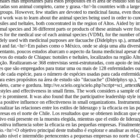
es más importantes para estos propósitos en el área de estudio son tl
as son animal completo, carne y grasa.<hr/>In countries with a large bi
 groups. However, few studies are devoted to medicinal fauna, even tho
ent work was to learn about the animal species being used in order to cu
tsiles and tseltales, both concentrated in the region of Altos. Aided by
nimal species and 36 different parts or products of these animals were fo
s for the medical use of each animal species (VDM), for the number of 
y used with medicinal purposes are tlacuache (Didelphys sp.), armadi
and fat.<hr/>Em países como o México, onde se aloja uma alta diversi
o entanto, poucos estudos abarcam o aspecto da fauna medicinal apesar d
vos do estado de Chiapas: tsotsiles e tseltales, localizados na região Al
zação. Realizaram-se 368 entrevistas semi-estruturadas, com apoio de i
tes que são empregados para tratar uma ou mais de 128 enfermidades ou
 de cada espécie, para o número de espécies usadas para cada enfermid
 estes propósitos na área de estudo são "tlacuache" (Didelphys sp.), 
eto, carne e gordura.
http://ve.scielo.org/scielo.php?script=sci_a
p styles and effectiveness in small firms. The work considers a sample 
is prominent. It was also found that the participative leadership style is
 a positive influence on effectiveness in small organizations. Instrument
nalizar las relaciones entre los estilos de liderazgo y la eficacia en la
esas en el norte de Chile. Los resultados que se obtienen indican que e
ivo está presente en la muestra elegida, mientras que el estilo de lidera
positiva influencia sobre la eficacia en las pequeñas empresas. Finalment
o.<hr/>O objetivo principal deste trabalho é explorar e analisar as rela
to nível e intermédio pertencentes a pequenas empresas no norte do Ch