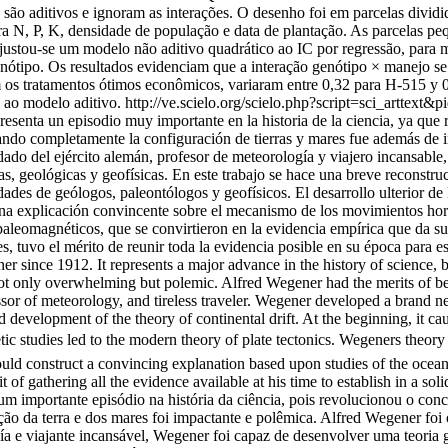
 são aditivos e ignoram as interações. O desenho foi em parcelas divid
ra N, P, K, densidade de população e data de plantação. As parcelas pe
ustou-se um modelo não aditivo quadrático ao IC por regressão, para 
tipo. Os resultados evidenciam que a interação genótipo × manejo se ma
om os tratamentos ótimos econômicos, variaram entre 0,32 para H-515 
 ao modelo aditivo.
http://ve.scielo.org/scielo.php?script=sci_art
esenta un episodio muy importante en la historia de la ciencia, ya que 
iando completamente la configuración de tierras y mares fue además de 
dado del ejército alemán, profesor de meteorología y viajero incansable
 geológicas y geofísicas. En este trabajo se hace una breve reconstrucci
dades de geólogos, paleontólogos y geofísicos. El desarrollo ulterior d
na explicación convincente sobre el mecanismo de los movimientos horizo
paleomagnéticos, que se convirtieron en la evidencia empírica que da su
, tuvo el mérito de reunir toda la evidencia posible en su época para e
since 1912. It represents a major advance in the history of science, be
t only overwhelming but polemic. Alfred Wegener had the merits of bein
or of meteorology, and tireless traveler. Wegener developed a brand n
nd development of the theory of continental drift. At the beginning, it 
c studies led to the modern theory of plate tectonics. Wegeners theor
could construct a convincing explanation based upon studies of the oce
it of gathering all the evidence available at his time to establish in a 
m importante episódio na história da ciência, pois revolucionou o conce
o da terra e dos mares foi impactante e polêmica. Alfred Wegener foi 
a e viajante incansável, Wegener foi capaz de desenvolver uma teoria g