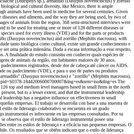
acuache (Didelphys sp.), armadillo (Dasypus novemcinctus) y zorrillo
ological and cultural diversity, like Mexico, there is ample
ugh animals have been used in medicine for several centuries. Given
re diseases and ailments, and the way they are being used, by two of
 images of animals from the region, 368 semi-structured interviews were
und to be used for treating one or more of 128 different diseases or
species used for every illness (VDE) and for the parts or products
llo (Dasypus novemcinctus) and zorrillo (Mephitis macroura), with
dade tanto biológica como cultural, existe um grande conhecimento e
e ser uma prática milenária. Dada a escasa informação a esse respeito,
tos. A finalidade do estudo consistiu em conhecer quais espécies de
mágens de animais da região, em habitantes maiores de 30 anos.
 padecimentos registrados, desde dor de cabeça até cáncer ou AIDS.
ade ou padecimento (VDE), e para o uso de partes ou produtos
"armadillo" (Dasypus novemcinctus) e "zorrillo" (Mephitis macroura),
rttext&pid=S0378-18442006000700007&lng=es&nrm=iso&tlng=es
The
of 126 top and medium level managers based in small firms in the north
 present, but to a lesser extent, and that the instrumental leadership
al leadership has a negative influence on effectiveness in small
s pequeñas empresas. El trabajo se desarrolla con base a una muestra de
l estilo de liderazgo colaborativo se encuentra en un grado
zgo instrumental es infrecuente en las empresas consultadas. Por su
e se observa que el estilo de liderazgo instrumental posee una
ções entre os estilos de liderança e a eficácia nas pequenas empresas. O
ile. Os resultados que se obtêm indicam que o estilo de liderança