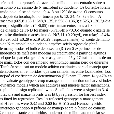
 efeito da incorporação de azeite de milho no concentrado sobre o
ssim como o acréscimo de N microbial ao duodeno. Os borregos foram
rado no qual se adicionou 0, 4, 8 ou 12% de azeite. O consumo
, depois da incubação no rúmem por 6, 12, 24, 48, 72 e 96h. A
ementou (665,8 ±35,1; 648,8 ±35,1; 558,8 ±36,3; e 525,3 ±36,3g/dia
ças significativas (P>0,05) entre tratamentos, mas a taxa de
a de digestão de FND foi maior (5,71%/h; P<0,05) quando o azeite se
de azeite diminuiu o acréscimo de N(5,11 ±0,29g/d), em relação à 4%
±0,29, 5,11 ±0,29 e 5,19 ±0,29; respectivamente). O azeite de milho
mo de N microbial no duodeno.
http://ve.scielo.org/scielo.php?
s de manejo sobre el índice de cosecha (IC) en 6 experimentos de
s modernos de maíz para modelar su crecimiento a partir de algunos
 el que las parcelas grandes se asignaron a 25 y 27 tratamientos de un
s de maíz, todos con desempeño agronómico similar pero de diferente
. También se ajustó un modelo aditivo cuadrático para el manejo que
interacciones entre híbridos, que son cambiantes entre localidades. Los
mejoró el coeficiente de determinación (R²) para IC entre 14 y 47% en
 to evaluate genotype × crop management interaction on harvest index
, dynamics models which are additives and ignores factor interactions.
split plot design replicated twice. Small plots were assigned to 3, 4
factors and maize hybrids was fit by regression for harvest index
as fitted by regression. Results reflected genotype × management
mputed HI values were 0.32 and 0.60 for H-515 and Hemoc hybrids,
 interação genótipo × práticas de manejo sobre o índice de colheita
IC como constante em híbridos modernos de milho para modelar seu