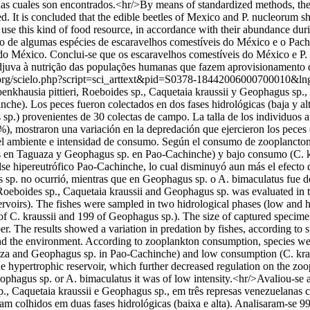
 las cuales son encontrados.<hr/>By means of standardized methods, the 
t is concluded that the edible beetles of Mexico and P. nucleorum show 
hat use this kind of food resource, in accordance with their abundance d
ivo de algumas espécies de escaravelhos comestíveis do México e o Pach
o México. Conclui-se que os escaravelhos comestíveis do México e P. 
adjuva à nutrição das populações humanas que fazem aprovisionamento d
lo.org/scielo.php?script=sci_arttext&pid=S0378-18442006000700010&
enkhausia pittieri, Roeboides sp., Caquetaia kraussii y Geophagus sp., 
he). Los peces fueron colectados en dos fases hidrológicas (baja y al
 sp.) provenientes de 30 colectas de campo. La talla de los individuos 
), mostraron una variación en la depredación que ejercieron los peces d
 ambiente e intensidad de consumo. Según el consumo de zooplancton, las
 en Taguaza y Geophagus sp. en Pao-Cachinche) y bajo consumo (C. kr
se hipereutrófico Pao-Cachinche, lo cual disminuyó aun más el efecto d
s sp. no ocurrió, mientras que en Geophagus sp. o A. bimaculatus fue d
oeboides sp., Caquetaia kraussii and Geophagus sp. was evaluated in th
voirs). The fishes were sampled in two hidrological phases (low and h
3 of C. kraussii and 199 of Geophagus sp.). The size of captured speci
r. The results showed a variation in predation by fishes, according to s
d the environment. According to zooplankton consumption, species were 
za and Geophagus sp. in Pao-Cachinche) and low consumption (C. krauss
 hypertrophic reservoir, which further decreased regulation on the zoo
eophagus sp. or A. bimaculatus it was of low intensity.<hr/>Avaliou-se
, Caquetaia kraussii e Geophagus sp., em três represas venezuelanas co
m colhidos em duas fases hidrológicas (baixa e alta). Analisaram-se 99