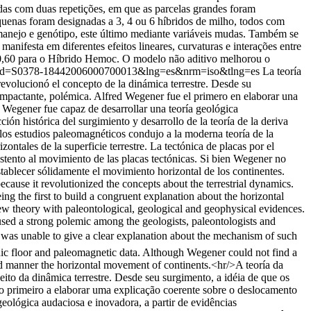
idas com duas repetições, em que as parcelas grandes foram
quenas foram designadas a 3, 4 ou 6 híbridos de milho, todos com
manejo e genótipo, este último mediante variáveis mudas. Também se
nifesta em diferentes efeitos lineares, curvaturas e interações entre
y 0,60 para o Híbrido Hemoc. O modelo não aditivo melhorou o
text&pid=S0378-18442006000700013&lng=es&nrm=iso&tlng=es
La teoría
revolucionó el concepto de la dinámica terrestre. Desde su
impactante, polémica. Alfred Wegener fue el primero en elaborar una
, Wegener fue capaz de desarrollar una teoría geológica
ón histórica del surgimiento y desarrollo de la teoría de la deriva
e los estudios paleomagnéticos condujo a la moderna teoría de la
ntales de la superficie terrestre. La tectónica de placas por el
stento al movimiento de las placas tectónicas. Si bien Wegener no
stablecer sólidamente el movimiento horizontal de los continentes.
cause it revolutionized the concepts about the terrestrial dynamics.
g the first to build a congruent explanation about the horizontal
ew theory with paleontological, geological and geophysical evidences.
caused a strong polemic among the geologists, paleontologists and
y was unable to give a clear explanation about the mechanism of such
anic floor and paleomagnetic data. Although Wegener could not find a
solid manner the horizontal movement of continents.<hr/>A teoría da
ito da dinâmica terrestre. Desde seu surgimento, a idéia de que os
o primeiro a elaborar uma explicação coerente sobre o deslocamento
eológica audaciosa e inovadora, a partir de evidências