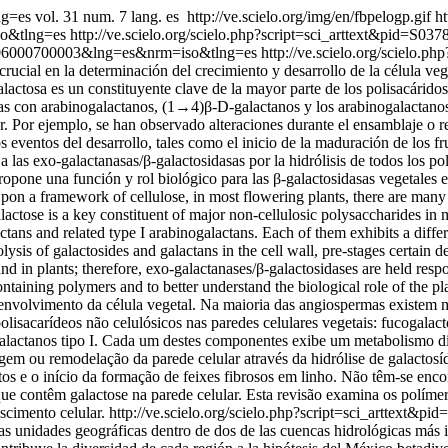
ang=es
vol. 31 num. 7 lang. es
http://ve.scielo.org/img/en/fbpelogp.gif
ht
so&tlng=es
http://ve.scielo.org/scielo.php?script=sci_arttext&pid
442006000700003&lng=es&nrm=iso&tlng=es
http://ve.scielo.org/scielo.p
 crucial en la determinación del crecimiento y desarrollo de la célula 
lactosa es un constituyente clave de la mayor parte de los polisacáridos
nas con arabinogalactanos, (1→4)β-D-galactanos y los arabinogalactano
ar. Por ejemplo, se han observado alteraciones durante el ensamblaje o re
 eventos del desarrollo, tales como el inicio de la maduración de los fr
 las exo-galactanasas/β-galactosidasas por la hidrólisis de todos los po
opone una función y rol biológico para las β-galactosidasas vegetales e
Upon a framework of cellulose, in most flowering plants, there are many
ctose is a key constituent of major non-cellulosic polysaccharides in
tans and related type I arabinogalactans. Each of them exhibits a diffe
lysis of galactosides and galactans in the cell wall, pre-stages certain d
nd in plants; therefore, exo-galactanases/β-galactosidases are held respo
ntaining polymers and to better understand the biological role of the pl
envolvimento da célula vegetal. Na maioria das angiospermas existem m
olisacarídeos não celulósicos nas paredes celulares vegetais: fucogalac
lactanos tipo I. Cada um destes componentes exibe um metabolismo dif
gem ou remodelação da parede celular através da hidrólise de galactos
os e o início da formação de feixes fibrosos em linho. Não têm-se enco
 que contêm galactose na parede celular. Esta revisão examina os políme
scimento celular.
http://ve.scielo.org/scielo.php?script=sci_artte
ntas unidades geográficas dentro de dos de las cuencas hidrológicas más