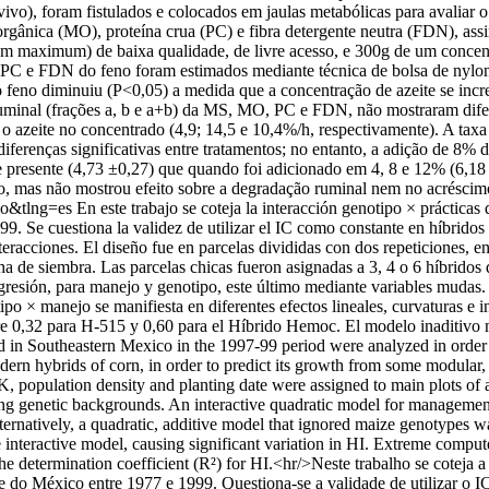
vo), foram fistulados e colocados em jaulas metabólicas para avaliar o
rgânica (MO), proteína crua (PC) e fibra detergente neutra (FDN), a
m maximum) de baixa qualidade, de livre acesso, e 300g de um concent
 PC e FDN do feno foram estimados mediante técnica de bolsa de nylon
 feno diminuiu (P<0,05) a medida que a concentração de azeite se incr
minal (frações a, b e a+b) da MS, MO, PC e FDN, não mostraram diferen
o azeite no concentrado (4,9; 14,5 e 10,4%/h, respectivamente). A tax
erenças significativas entre tratamentos; no entanto, a adição de 8% 
 presente (4,73 ±0,27) que quando foi adicionado em 4, 8 e 12% (6,18 
o, mas não mostrou efeito sobre a degradação ruminal nem no acrésci
so&tlng=es
En este trabajo se coteja la interacción genotipo × práctica
9. Se cuestiona la validez de utilizar el IC como constante en híbrido
eracciones. El diseño fue en parcelas divididas con dos repeticiones, en
ha de siembra. Las parcelas chicas fueron asignadas a 3, 4 o 6 híbrido
egresión, para manejo y genotipo, este último mediante variables mudas
ipo × manejo se manifiesta en diferentes efectos lineales, curvaturas e 
re 0,32 para H-515 y 0,60 para el Híbrido Hemoc. El modelo inaditivo 
ed in Southeastern Mexico in the 1997-99 period were analyzed in order
odern hybrids of corn, in order to predict its growth from some modular
K, population density and planting date were assigned to main plots of a 
ing genetic backgrounds. An interactive quadratic model for management 
ernatively, a quadratic, additive model that ignored maize genotypes w
the interactive model, causing significant variation in HI. Extreme co
e determination coefficient (R²) for HI.<hr/>Neste trabalho se coteja a
e do México entre 1977 e 1999. Questiona-se a validade de utilizar o 