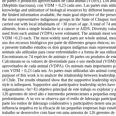
de partes o productos aprovechados de cada animal (VDPA). Los animal
(Mephitis macroura), con VDM > 0,23 cada uno. Las partes más utilizad
knowledge and utilization of biological resources by different human
the limited information available, the main goal objective of the pres
the most representative indigenous groups in the State of Chiapas: tso
carried out with local inhabitants of >30 years of age. A total of 74 a
ailments, from a simple headache to a cancer or AIDS. Diversity value
used from each animal (VDPA) were estimated. The animals most widel
VDM >0.23 each. The most widely used parts are whole animal, meat 
uso dos recursos biológicos por parte de diferentes grupos étnicos; n
o presente trabalho estudou os dois grupos indígenas mais representati
animais são utilizadas para curar enfermidades e a forma de sua utili
Encontraram-se 74 espécies de animais e 36 partes ou produtos de es
Calcularam-se os valores de diversidade para o uso medicinal (VDM)
aproveitados de cada animal (VDPA). Os animais mais importantes para
com VDM > 0,23 cada um. As partes mais utilizadas são animal compl
purpose of this work is to analyze the relationship between leadershi
of Chile. The results obtained show that the supportive leadership style 
style is infrequent. Supportive and participative leadership styles have
organizations.<hr/>El objetivo principal de este trabajo es explorar y a
126 gerentes de nivel alto e intermedio pertenecientes a pequeñas empr
predominante. A su vez se observa que el estilo de liderazgo participat
parte los estilos de liderazgo colaborativo y participativo tienen una 
influencia negativa en la eficacia de las pequeñas empresas bajo estudi
trabalho se desenvolve com base em uma amostra de 126 gerentes de al