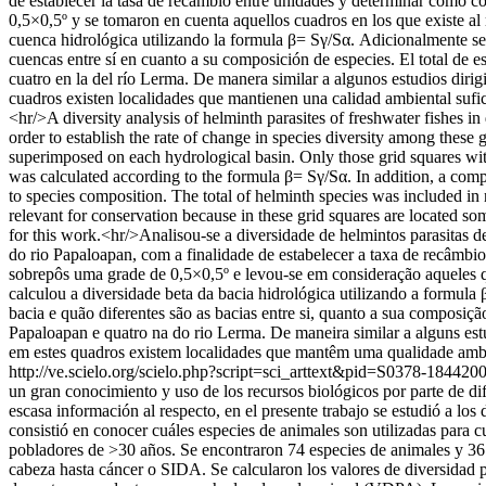
de establecer la tasa de recambio entre unidades y determinar cómo co
0,5×0,5º y se tomaron en cuenta aquellos cuadros en los que existe al
cuenca hidrológica utilizando la formula β= Sγ/Sα. Adicionalmente se 
cuencas entre sí en cuanto a su composición de especies. El total de 
cuatro en la del río Lerma. De manera similar a algunos estudios diri
cuadros existen localidades que mantienen una calidad ambiental sufic
<hr/>A diversity analysis of helminth parasites of freshwater fishes
order to establish the rate of change in species diversity among these 
superimposed on each hydrological basin. Only those grid squares with 
was calculated according to the formula β= Sγ/Sα. In addition, a compl
to species composition. The total of helminth species was included in
relevant for conservation because in these grid squares are located so
for this work.<hr/>Analisou-se a diversidade de helmintos parasitas d
do rio Papaloapan, com a finalidade de estabelecer a taxa de recâmbio
sobrepôs uma grade de 0,5×0,5º e levou-se em consideração aqueles 
calculou a diversidade beta da bacia hidrológica utilizando a formul
bacia e quão diferentes são as bacias entre si, quanto a sua composiçã
Papaloapan e quatro na do rio Lerma. De maneira similar a alguns est
em estes quadros existem localidades que mantêm uma qualidade ambien
http://ve.scielo.org/scielo.php?script=sci_arttext&pid=S0378-18
un gran conocimiento y uso de los recursos biológicos por parte de dif
escasa información al respecto, en el presente trabajo se estudió a los 
consistió en conocer cuáles especies de animales son utilizadas para
pobladores de >30 años. Se encontraron 74 especies de animales y 36 
cabeza hasta cáncer o SIDA. Se calcularon los valores de diversidad