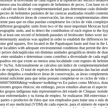
ntribuye la diversidad de cada región a la hipótesis del México betadiv
 menos una localidad con registro de helmintos de peces. Con base en riq
calculó un índice de complementariedad para determinar cuán disímiles 
especies de helmintos parásitos de las cuencas analizadas resultó conten
gidos a establecer áreas de conservación, las áreas complementarias obt
iente para que en ellas puedan completarse los ciclos de vida complejos
 in different geographic units from two of the most important Mexican h
geographic units, and to detect the contribution of each region to the h
at least one record of helminth parasites of freshwater fishes were incl
ementarity analysis was applied in order to establish the differences b
 nine grid squares, five located in the Papaloapan basin and four in th
me localities with adequate environmental conditions that permit the de
e peixes dulciaqüícolas em distintas unidades geográficas dentro de du
 entre unidades e determinar como contribui a diversidade de cada regi
quadros em que existe ao menos uma localidade com registro de helmin
a β= Sγ/Sα. Adicionalmente se calculou um índice de complementariedade
o de espécies. O total de espécies de helmintos parasitas das bacias ana
udos dirigidos a estabelecer áreas de conservação, as áreas complemen
tal suficiente para que nelas possam completar-se os ciclos de vida c
442006000700006&lng=es&nrm=iso&tlng=es
En países como México, donde 
erentes grupos étnicos; sin embargo, pocos estudios abarcan el aspecto 
dos grupos indígenas más representativos del estado de Chiapas: tsotsiles
 curar enfermedades y su forma de empleo. Se realizaron 368 entrevistas
partes o productos de éstos que son empleados para tratar una o más d
 para el uso medicinal (VDM) de cada especie, para el número de espec