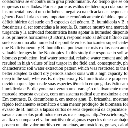
colaborativa se encontra num grau predominante. Ao tempo que se observ
empresas consultadas. Por sua parte os estilos de liderança colaborati
instrumental possui uma influência negativa na eficácia das pequenas
género Brachiaria es muy importante económicamente debido a que algu
déficit hídrico del suelo en 5 especies del género. B. humidicola y B
fotosíntesis al ser sometidas a la sequía. B. mutica mostró una marcad
turgencia y la actividad fotosintética hasta agotar la humedad dispon
a los primeros horizontes (0-30cm), respondiendo al déficit hídrico c
suelos con una alta humedad disponible en los horizontes superficial
que B. dictyoneura y B. humidicola pudieran ser más exitosas en amb
valuable forages in the Neotropics. In this study the response to soil
biomass production, leaf water potential, relative water content and p
resulted in high values of leaf turgor in the field and, consequently, p
characteristic soil water extraction pattern which was restricted to th
better adapted to short dry periods and/or soils with a high capacity for
deep in the soil, whereas B. dictyoneura y B. humidicola are propose
devido a que algumas de suas espécies têm sido empregadas êxitosamen
humidicola e B. dictyoneura tiveram uma variação relativamente menor
marcada resposta evasiva, com um sistema radical que maximiza a extra
Em contraste, B. decumbens e, em menor grau, B. brizantha, mostrara
rápido fechamento estomático e uma menor produção de biomassa foliar
evasão de B. mutica a lapsos curtos de seca dependerá da capacidade
savana com solos profundos e secas mais longas.
http://ve.scielo.o
analiza y compara el valor nutritivo de algunas especies de escaraba
poseen un alto valor nutritivo en proteínas, aminoácidos, grasas, calo