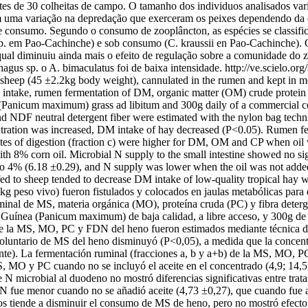
tes de 30 colheitas de campo. O tamanho dos individuos analisados var
m uma variação na depredação que exerceram os peixes dependendo da e
e consumo. Segundo o consumo de zooplâncton, as espécies se classifica
 em Pao-Cachinche) e sob consumo (C. kraussii en Pao-Cachinche). Os
ual diminuiu ainda mais o efeito de regulação sobre a comunidade do zo
gus sp. o A. bimaculatus foi de baixa intensidade.
http://ve.scielo.or
 sheep (45 ±2.2kg body weight), cannulated in the rumen and kept in meta
M) intake, rumen fermentation of DM, organic matter (OM) crude protein 
y (Panicum maximum) grass ad libitum and 300g daily of a commercial c
 neutral detergent fiber were estimated with the nylon bag technique
centration was increased, DM intake of hay decreased (P<0.05). Rumen
ates of digestion (fraction c) were higher for DM, OM and CP when oil 
th 8% corn oil. Microbial N supply to the small intestine showed no si
 to 4% (6.18 ±0.29), and N supply was lower when the oil was not adde
 fed to sheep tended to decrease DM intake of low-quality tropical hay 
g peso vivo) fueron fistulados y colocados en jaulas metabólicas para d
inal de MS, materia orgánica (MO), proteína cruda (PC) y fibra deterg
 Guínea (Panicum maximum) de baja calidad, a libre acceso, y 300g de 
de la MS, MO, PC y FDN del heno fueron estimados mediante técnica de 
oluntario de MS del heno disminuyó (P<0,05), a medida que la concent
ente). La fermentación ruminal (fracciones a, b y a+b) de la MS, MO, P
 MS, MO y PC cuando no se incluyó el aceite en el concentrado (4,9; 14,
N microbial al duodeno no mostró diferencias significativas entre trat
e N fue menor cuando no se añadió aceite (4,73 ±0,27), que cuando fue
os tiende a disminuir el consumo de MS de heno, pero no mostró efecto 