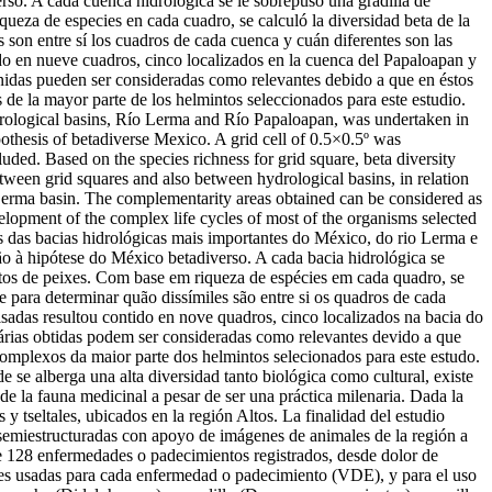
erso. A cada cuenca hidrológica se le sobrepuso una gradilla de
ueza de especies en cada cuadro, se calculó la diversidad beta de la
son entre sí los cuadros de cada cuenca y cuán diferentes son las
ido en nueve cuadros, cinco localizados en la cuenca del Papaloapan y
enidas pueden ser consideradas como relevantes debido a que en éstos
 de la mayor parte de los helmintos seleccionados para este estudio.
ydrological basins, Río Lerma and Río Papaloapan, was undertaken in
ypothesis of betadiverse Mexico. A grid cell of 0.5×0.5º was
uded. Based on the species richness for grid square, beta diversity
etween grid squares and also between hydrological basins, in relation
e Lerma basin. The complementarity areas obtained can be considered as
velopment of the complex life cycles of most of the organisms selected
as das bacias hidrológicas mais importantes do México, do rio Lerma e
ão à hipótese do México betadiverso. A cada bacia hidrológica se
tos de peixes. Com base em riqueza de espécies em cada quadro, se
 para determinar quão dissímiles são entre si os quadros de cada
lisadas resultou contido en nove quadros, cinco localizados na bacia do
tárias obtidas podem ser consideradas como relevantes devido a que
omplexos da maior parte dos helmintos selecionados para este estudo.
se alberga una alta diversidad tanto biológica como cultural, existe
de la fauna medicinal a pesar de ser una práctica milenaria. Dada la
 y tseltales, ubicados en la región Altos. La finalidad del estudio
 semiestructuradas con apoyo de imágenes de animales de la región a
e 128 enfermedades o padecimientos registrados, desde dolor de
ies usadas para cada enfermedad o padecimiento (VDE), y para el uso