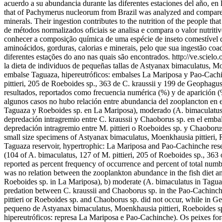
acuerdo a su abundancia durante las diferentes estaciones del año, en
that of Pachymerus nucleorum from Brazil was analyzed and compared. I
minerals. Their ingestion contributes to the nutrition of the people t
de métodos normalizados oficiais se analisa e compara o valor nutrit
conhecer a composição química de uma espécie de inseto comestível d
aminoácidos, gorduras, calorias e minerais, pelo que sua ingestão co
diferentes estações do ano nas quais são encontrados.
http://ve.scie
la dieta de individuos de pequeñas tallas de Astyanax bimaculatus, Mo
embalse Taguaza, hipereutróficos: embalses La Mariposa y Pao-Cachinc
pittieri, 205 de Roeboides sp., 363 de C. kraussii y 199 de Geophagus
resultados, reportados como frecuencia numérica (%) y de aparición (%
algunos casos no hubo relación entre abundancia del zooplancton en el
Taguaza y Roeboides sp. en La Mariposa), moderado (A. bimaculatus
depredación intragremio entre C. kraussii y Chaoborus sp. en el embal
depredación intragremio entre M. pittieri o Roeboides sp. y Chaoboru
small size specimens of Astyanax bimaculatus, Moenkhausia pittieri, R
Taguaza reservoir, hypertrophic: La Mariposa and Pao-Cachinche reser
(104 of A. bimaculatus, 127 of M. pittieri, 205 of Roeboides sp., 36
reported as percent frequency of occurrence and percent of total numbe
was no relation between the zooplankton abundance in the fish diet an
Roeboides sp. in La Mariposa), b) moderate (A. bimaculatus in Tagua
predation between C. kraussii and Chaoborus sp. in the Pao-Cachinche
pittieri or Roeboides sp. and Chaoborus sp. did not occur, while in G
pequeno de Astyanax bimaculatus, Moenkhausia pittieri, Roeboides sp.
hipereutróficos: represa La Mariposa e Pao-Cachinche). Os peixes fora