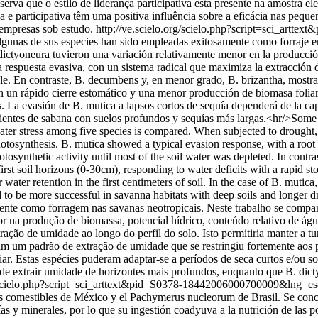
a que o estilo de liderança participativa esta presente na amostra elei
va e participativa têm uma positiva influência sobre a eficácia nas pequ
 empresas sob estudo.
http://ve.scielo.org/scielo.php?script=sci_ar
nas de sus especies han sido empleadas exitosamente como forraje en l
. dictyoneura tuvieron una variación relativamente menor en la producció
a respuesta evasiva, con un sistema radical que maximiza la extracción d
ible. En contraste, B. decumbens y, en menor grado, B. brizantha, most
on un rápido cierre estomático y una menor producción de biomasa foliar
es. La evasión de B. mutica a lapsos cortos de sequía dependerá de la 
ientes de sabana con suelos profundos y sequías más largas.<hr/>Some 
 water stress among five species is compared. When subjected to drought
hotosynthesis. B. mutica showed a typical evasion response, with a root 
hotosynthetic activity until most of the soil water was depleted. In cont
e first soil horizons (0-30cm), responding to water deficits with a rapid
 water retention in the first centimeters of soil. In the case of B. mutic
d to be more successful in savanna habitats with deep soils and longe
te como forragem nas savanas neotropicais. Neste trabalho se compara 
 na produção de biomassa, potencial hídrico, conteúdo relativo de águ
ção de umidade ao longo do perfil do solo. Isto permitiria manter a turg
m um padrão de extração de umidade que se restringiu fortemente aos 
. Estas espécies puderam adaptar-se a períodos de seca curtos e/ou so
 de extrair umidade de horizontes mais profundos, enquanto que B. dic
rg/scielo.php?script=sci_arttext&pid=S0378-18442006000700009&lng
jos comestibles de México y el Pachymerus nucleorum de Brasil. Se con
rías y minerales, por lo que su ingestión coadyuva a la nutrición de la