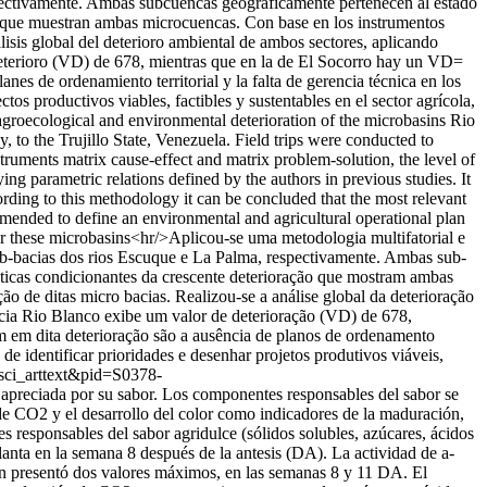
spectivamente. Ambas subcuencas geográficamente pertenecen al estado
ioro que muestran ambas microcuencas. Con base en los instrumentos
isis global del deterioro ambiental de ambos sectores, aplicando
 deterioro (VD) de 678, mientras que en la de El Socorro hay un VD=
es de ordenamiento territorial y la falta de gerencia técnica en los
os productivos viables, factibles y sustentables en el sector agrícola,
 agroecological and environmental deterioration of the microbasins Rio
 to the Trujillo State, Venezuela. Field trips were conducted to
truments matrix cause-effect and matrix problem-solution, the level of
ng parametric relations defined by the authors in previous studies. It
ding to this methodology it can be concluded that the most relevant
ommended to define an environmental and agricultural operational plan
s for these microbasins<hr/>Aplicou-se uma metodologia multifatorial e
 sub-bacias dos rios Escuque e La Palma, respectivamente. Ambas sub-
sticas condicionantes da crescente deterioração que mostram ambas
 de ditas micro bacias. Realizou-se a análise global da deterioração
acia Rio Blanco exibe um valor de deterioração (VD) de 678,
 em dita deterioração são a ausência de planos de ordenamento
de identificar prioridades e desenhar projetos produtivos viáveis,
t=sci_arttext&pid=S0378-
y apreciada por su sabor. Los componentes responsables del sabor se
 de CO2 y el desarrollo del color como indicadores de la maduración,
s responsables del sabor agridulce (sólidos solubles, azúcares, ácidos
anta en la semana 8 después de la antesis (DA). La actividad de a-
én presentó dos valores máximos, en las semanas 8 y 11 DA. El