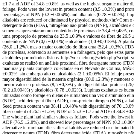
±1.7 and ADF of 34.8 ±0.8%, as well as the highest organic matter di
foliage. Pods were the lowest in protein content (8.5 ±0.3%) and pro
percentages of NPN (0.2 ±0.004%) and alkaloids (0.78 ±0.02%). Lupinus 
alkaloids are reduced or eliminated by physical methods.<hr/>Com o ob
detergente ácida (FDA), nitrogênio não protéico (NNP), alcalóides e
sementes apresentaram um conteúdo de proteínas de 38,4 ±0,48%, com
uma proporção de proteína de 23,5 ±0,9% e valores de fibra de 26,
conteúdos de NNP (0,6 ±0,01%) e alcalóides (1,0 ±0,018%). A planta 
(26,0 ±1,2%), mas o maior conteúdo de fibra crua (52,4 ±0,3%), FDN
de proteínas, sobretudo as sementes e a folhagem, pelo que estas part
alcalóides por métodos físicos.
http://ve.scielo.org/scielo.php?sc
exaltatus se realizó un análisis proximal, fibra detergente neutro (FDN
maduras y planta completa colectadas en el Nevado de Colima, México
±0,02%, sin embargo alto en alcaloides (2,1 ±0,05%). El follaje pre
mayor digestibilidad de la materia orgánica (60,0 ±2,3%) y menores c
menor valor en proteínas (8,5 ±0,3%) y de digestibilidad proteica 
(0,2 ±0,004%) y alcaloides (0,78 ±0,02%). Lupinus exaltatus es buena fu
utilizadas como forraje en dietas de rumiantes una vez disminuido elim
(NDF), acid detergent fiber (ADF), non-protein nitrogen (NPN), alkal
Seed protein content was 38.41 ±0.48% with digestibility of 70 ±3.0
fiber content of 26.5 ±1.2%, NDF of 55.3 ±1.7 and ADF of 34.8 ±0.8%,
The whole plant had similar values as foliage. Pods were the lowest i
ADF (76.5 ±2.8%), and showed low percentages of NPN (0.2 ±0.004%) an
alternative in ruminant diets after alkaloids are reduced or eliminate
detergente neutra (FDN), fibra detergente ácida (FDA), nitrogênio nã