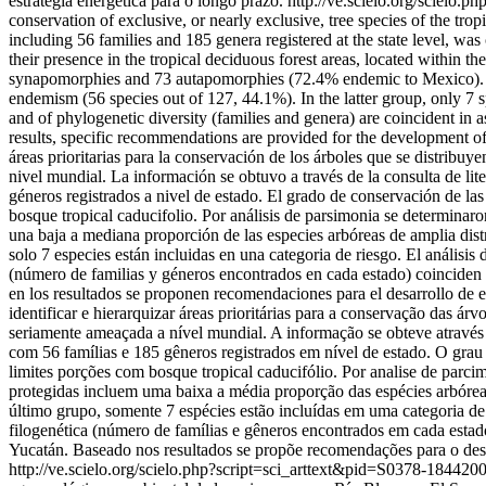
estratégia energética para o longo prazo.
http://ve.scielo.org/sciel
conservation of exclusive, or nearly exclusive, tree species of the tr
including 56 families and 185 genera registered at the state level, was
their presence in the tropical deciduous forest areas, located within 
synapomorphies and 73 autapomorphies (72.4% endemic to Mexico). Pro
endemism (56 species out of 127, 44.1%). In the latter group, only 7 s
and of phylogenetic diversity (families and genera) are coincident in 
results, specific recommendations are provided for the development of s
áreas prioritarias para la conservación de los árboles que se distrib
nivel mundial. La información se obtuvo a través de la consulta de lit
géneros registrados a nivel de estado. El grado de conservación de la
bosque tropical caducifolio. Por análisis de parsimonia se determin
una baja a mediana proporción de las especies arbóreas de amplia dis
solo 7 especies están incluidas en una categoria de riesgo. El análisi
(número de familias y géneros encontrados en cada estado) coinciden 
en los resultados se proponen recomendaciones para el desarrollo de es
identificar e hierarquizar áreas prioritárias para a conservação das 
seriamente ameaçada a nível mundial. A informação se obteve através d
com 56 famílias e 185 gêneros registrados em nível de estado. O grau
limites porções com bosque tropical caducifólio. Por analise de par
protegidas incluem uma baixa a média proporção das espécies arbórea
último grupo, somente 7 espécies estão incluídas em uma categoria de
filogenética (número de famílias e gêneros encontrados em cada estad
Yucatán. Baseado nos resultados se propõe recomendações para o dese
http://ve.scielo.org/scielo.php?script=sci_arttext&pid=S0378-18