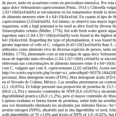
de peces, tanto en acuarismo como en piscicultura intensiva. Por esta 
agua dulce Selenastrum capricornutum Printz, 1914 y Chlorella vulgar
1,92×10(6)cel/ind/h) se encontraron en los tratamientos donde la densi
de alimento menores entre 4 y 64×10(4)cel/ml. En cuanto al tipo de fi
capricornutum (2,02ml/ind/h). Así mismo, se observó una mayor ingest
organisms, with a high potential to be used as alive food by diverse fis
Simocephalus vetulus (Müller, 1776), fed with fresh water green alga
ingestion rates (1.04-1.92×10(6)cel/ind/h) were found in the highest d
64×10(4)cel/ml. Regarding the type of phytoplankton, it was found that
greater ingestion of cells of C. vulgaris (6.45×10(5)cel/ind/h) than 
utilizados como alimento vivo de diversas espécies de peixes, tanto e
(Müller, 1776), alimentado com as microalgas de agua doce Selenastr
taxas de ingestão mais elevados (1,04-1,92×10(6) cel/ind/h) se encontr
obtiveram nas concentrações de alimento menores entre 4 e 64×10(4) c
com C. vulgaris que com S. capricornutum (2,02 ml/ind/h). Assim mesm
http://ve.scielo.org/scielo.php?script=sci_arttext&pid=S0378-18
proximal, fibra detergente neutro (FDN), fibra detergente ácido (FDA),
en el Nevado de Colima, México. Las semillas presentaron un conteni
(2,1 ±0,05%). El follaje presentó una proporción de proteína de 23,
(60,0 ±2,3%) y menores contenidos de NNP (0,6 ±0,01%) y alcaloides (
digestibilidad proteica (26,0 ±1,2%), pero el mayor contenido de f
Lupinus exaltatus es buena fuente de proteínas, sobre todo las semillas 
una vez disminuido eliminado los alcaloides por métodos físicos.<hr/>
protein nitrogen (NPN), alkaloids and in situ digestibility of seed,
with digestibility of 70 ±3.0% and levels of NPN of 1.0 ±0.02%, but 