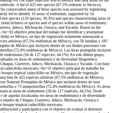
iso&tlng=en
The main objective was to identify and rank areas for the
 worldwide. A list of 425 tree species (67.5% endemic to Mexico),
 The conservation status of these species was assessed by registering
micity led to identify 16 areas of endemism, supported by 54
ee species (129 species, 30.3%) and species characterizing areas of
 (total richness of species and of species within areas of endemism)
 Guerrero, Jalisco, Michoacán, Oaxaca, and Yucatán. Based on the
hr/>El objetivo principal del trabajo fue identificar y jerarquizar
ducifolio en México, un tipo de vegetación seriamente amenazado a
 especies arbóreas (67,5% endémicas de México), con 56 familias y 185
otegidas de México que incluyen dentro de sus límites porciones con
pomorfias (72,4% endémicas de México). Las áreas protegidas incluyen
s de endemismo (56 de 127 especies, 44,1%). En este último grupo,
ocalizadas en áreas de endemismo) y de diversidad filogenética
de Chiapas, Guerrero, Jalisco, Michoacán, Oaxaca y Yucatán. Con base
cal caducifolio mexicano.<hr/>O objetivo principal do trabalho foi
no bosque tropical caducifólio no México, um tipo de vegetação
da uma lista de 425 espécies arbóreas (67,5% endêmicas do México),
Áreas Naturais Protegidas do México que incluem dentro de seus
apomorfias e 73 autapomorfias (72,4% endêmicas do México). As áreas
erizam as áreas de endemismo (56 de 127 espécies, 44,1%). Neste
 e de aquelas localizadas em áreas de endemismo) e de diversidade
os estados de Chiapas, Guerrero, Jalisco, Michoacán, Oaxaca e
o bosque tropical caducifólio mexicano.
tifactorial y participativa con el objetivo de evaluar el deterioro