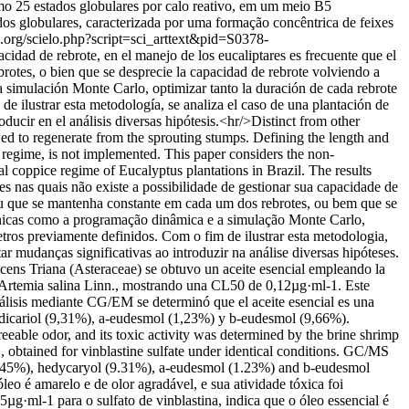
imo 25 estados globulares por calo reativo, em um meio B5
os globulares, caracterizada por uma formação concêntrica de feixes
lo.org/scielo.php?script=sci_arttext&pid=S0378-
acidad de rebrote, en el manejo de los eucaliptares es frecuente que el
brotes, o bien que se desprecie la capacidad de rebrote volviendo a
 la simulación Monte Carlo, optimizar tanto la duración de cada rebrote
de ilustrar esta metodología, se analiza el caso de una plantación de
ducir en el análisis diversas hipótesis.<hr/>Distinct from other
wed to regenerate from the sprouting stumps. Defining the length and
ce regime, is not implemented. This paper considers the non-
 coppice regime of Eucalyptus plantations in Brazil. The results
s nas quais não existe a possibilidade de gestionar sua capacidade de
 ou que se mantenha constante em cada um dos rebrotes, ou bem que se
 técnicas como a programação dinâmica e a simulação Monte Carlo,
etros previamente definidos. Com o fim de ilustrar esta metodologia,
 mudanças significativas ao introduzir na análise diversas hipóteses.
cens Triana (Asteraceae) se obtuvo un aceite esencial empleando la
 de Artemia salina Linn., mostrando una CL50 de 0,12µg·ml-1. Este
análisis mediante CG/EM se determinó que el aceite esencial es una
edicariol (9,31%), a-eudesmol (1,23%) y b-eudesmol (9,66%).
reeable odor, and its toxic activity was determined by the brine shrimp
 obtained for vinblastine sulfate under identical conditions. GC/MS
(1.45%), hedycaryol (9.31%), a-eudesmol (1.23%) and b-eudesmol
o é amarelo e de olor agradável, e sua atividade tóxica foi
·ml-1 para o sulfato de vinblastina, indica que o óleo essencial é