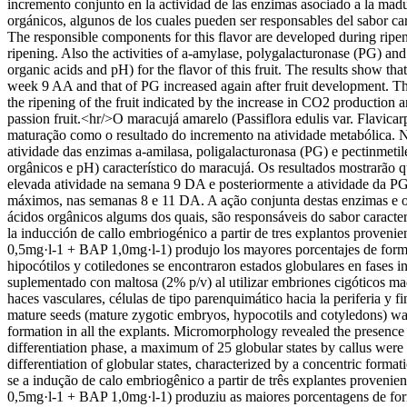
incremento conjunto en la actividad de las enzimas asociado a la madu
orgánicos, algunos de los cuales pueden ser responsables del sabor carac
The responsible components for this flavor are developed during ripen
ripening. Also the activities of a-amylase, polygalacturonase (PG) and
organic acids and pH) for the flavor of this fruit. The results show th
week 9 AA and that of PG increased again after fruit development. Th
the ripening of the fruit indicated by the increase in CO2 production a
passion fruit.<hr/>O maracujá amarelo (Passiflora edulis var. Flavic
maturação como o resultado do incremento na atividade metabólica. 
atividade das enzimas a-amilasa, poligalacturonasa (PG) e pectinmeti
orgânicos e pH) característico do maracujá. Os resultados mostrarão 
elevada atividade na semana 9 DA e posteriormente a atividade da 
máximos, nas semanas 8 e 11 DA. A ação conjunta destas enzimas e o
ácidos orgânicos algums dos quais, são responsáveis do sabor caracterí
la inducción de callo embriogénico a partir de tres explantos proven
0,5mg·l-1 + BAP 1,0mg·l-1) produjo los mayores porcentajes de formac
hipocótilos y cotiledones se encontraron estados globulares en fases 
suplementado con maltosa (2% p/v) al utilizar embriones cigóticos mad
haces vasculares, células de tipo parenquimático hacia la periferia y
mature seeds (mature zygotic embryos, hypocotils and cotyledons) wa
formation in all the explants. Micromorphology revealed the presence of
differentiation phase, a maximum of 25 globular states by callus we
differentiation of globular states, characterized by a concentric form
se a indução de calo embriogênico a partir de três explantes proveni
0,5mg·l-1 + BAP 1,0mg·l-1) produziu as maiores porcentagens de for