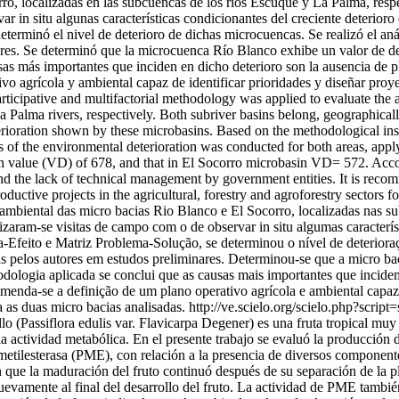
ro, localizadas en las subcuencas de los ríos Escuque y La Palma, re
rvar in situ algunas características condicionantes del creciente deter
rminó el nivel de deterioro de dichas microcuencas. Se realizó el anál
inares. Se determinó que la microcuenca Río Blanco exhibe un valor de
 más importantes que inciden en dicho deterioro son la ausencia de plan
 agrícola y ambiental capaz de identificar prioridades y diseñar proyect
articipative and multifactorial methodology was applied to evaluate the
Palma rivers, respectively. Both subriver basins belong, geographically,
terioration shown by these microbasins. Based on the methodological ins
 of the environmental deterioration was conducted for both areas, applyi
on value (VD) of 678, and that in El Socorro microbasin VD= 572. Accor
n and the lack of technical management by government entities. It is rec
 productive projects in the agricultural, forestry and agroforestry sector
 e ambiental das micro bacias Rio Blanco e El Socorro, localizadas nas
izaram-se visitas de campo com o de observar in situ algumas caracterí
feito e Matriz Problema-Solução, se determinou o nível de deterioração
as pelos autores em estudos preliminares. Determinou-se que a micro b
ologia aplicada se conclui que as causas mais importantes que incidem
comenda-se a definição de um plano operativo agrícola e ambiental capaz 
ra as duas micro bacias analisadas.
http://ve.scielo.org/scielo.php?scrip
lo (Passiflora edulis var. Flavicarpa Degener) es una fruta tropical mu
a actividad metabólica. En el presente trabajo se evaluó la producción
metilesterasa (PME), con relación a la presencia de diversos componente
 que la maduración del fruto continuó después de su separación de la pl
evamente al final del desarrollo del fruto. La actividad de PME tambi