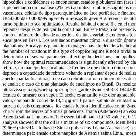
hipocótilos e cotilédones se encontraram estados globulares em fases
suplementado com maltose (2% p/v) ao utilizar embriões zigóticos mad
vasculares, células de tipo parenquimático na área periférica e final
18442006001000009&lng=en&nrm=iso&tlng=en
A diferencia de otr
turno óptimo no sea optimizado. Resulta habitual que se fije en el mo
replantar después de realizar la corta final. En este trabajo se prete
como el número de ellos de acuerdo a distintas variables, entornos (de
eucaliptos en Brasil. Los resultados muestran cómo la duración óptima 
plantations, Eucalyptus plantation managers have to decide whether al
the number of rotations in this type of coppice regime is not a trivial
determinism of several parameters affecting the decisions, and appli
show how the optimal recommendation is significantly affected by cha
rebrote, no manejo dos eucaliptais é freqüente que o turno ótimo não
deprecie a capacidade de rebrote voltando a replantar depois de reali
aperfeiçoar tanto a duração de cada rebrote como o número deles de aco
se analisa o caso de uma plantação de eucaliptos no Brasil. Os result
http://ve.scielo.org/scielo.php?script=sci_arttext&pid=S0378-18
técnica de arrastre con vapor. El aceite es amarillo y de olor agrada
valor, comparado con el de 13,45µg·ml-1 para el sulfato de vinblastina
mezcla de seis compuestos, los cuales fueron identificados como 2-
<hr/>From the leaves of Simsia pubescens Triana (Asteraceae) an essenti
Artemia salina Linn. assay. The essential oil had a LC50 value of 0.
analysis showed that the oil is a mixture of six compounds, identif
(9.66%).<hr/>Das folhas de Simsia pubescens Triana (Asteraceae) se o
determinada pelo ensaio sobre náuplios de Artemia salina Linn., mos