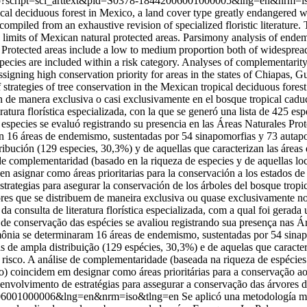
o.php?script=sci_arttext&pid=S0378-18442006001000005&lng=en&nrm=
opical deciduous forest in Mexico, a land cover type greatly endangered
 compiled from an exhaustive revision of specialized floristic literature.
the limits of Mexican natural protected areas. Parsimony analysis of ende
tected areas include a low to medium proportion both of widespread tr
pecies are included within a risk category. Analyses of complementarity
assigning high conservation priority for areas in the states of Chiapas,
trategies of tree conservation in the Mexican tropical deciduous forest.<
uyen de manera exclusiva o casi exclusivamente en el bosque tropical ca
eratura florística especializada, con la que se generó una lista de 425
s especies se evaluó registrando su presencia en las Áreas Naturales Pr
aron 16 áreas de endemismo, sustentadas por 54 sinapomorfias y 73 auta
tribución (129 especies, 30,3%) y de aquellas que caracterizan las área
s de complementaridad (basado en la riqueza de especies y de aquellas l
en asignar como áreas prioritarias para la conservación a los estados 
trategias para asegurar la conservación de los árboles del bosque tropi
árvores que se distribuem de maneira exclusiva ou quase exclusivamente 
a consulta de literatura florística especializada, com a qual foi gera
 de conservação das espécies se avaliou registrando sua presença nas 
cimônia se determinaram 16 áreas de endemismo, sustentadas por 54 sin
s de ampla distribuição (129 espécies, 30,3%) e de aquelas que caract
 risco. A análise de complementaridade (baseada na riqueza de espécies
o) coincidem em designar como áreas prioritárias para a conservação a
nvolvimento de estratégias para assegurar a conservação das árvores d
442006001000006&lng=en&nrm=iso&tlng=en
Se aplicó una metodología mul