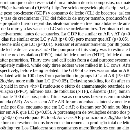
erminou que o óleo essencial é uma mistura de seis compostos, os qua
,23%) e b-eudesmol (9,66%).
http://ve.scielo.org/scielo.php?script
de peso pre-destete (GDP) y consumo de leche (CL) de becerros, así com
 y tasa de crecimiento (TC) del folículo de mayor tamaño, producción 
le propósito fueron repartidas aleatoriamente en tres modalidades de am
de la ubre y a las vacas en LC solo se ordeñaron tres. Terminado el o
spectivamente, antes de separarlos. La GDP fue similar en AR y AT (
0 días fue similar entre LC y AR (p>0,05) pero menor que AT (p<0,05).
e leche más que LC (p<0,01). Retrasar el amamantamiento por 8h postord
l de leche de las vacas.<hr/>The pourpose of this study was to estimate
to the next ovulation (IPPO), total follicle number (NTF), follicle diame
ter parturition. Thirty cow and calf pairs from a dual purpose system we
letely milked, while only three udders were milked in LC cows. After 
spectively, before being isolated. The GDP of calves was similar in AR 
vulated within 100 days from parturition in groups LC and AR (P>0.05)
kg/day more milk than LC (P<0.05). Delaying suckling for 8h after mil
milk yield in cows.<hr/>Estudou-se o efeito da amamentação retardada
ovulação (IPPO), número total de folículos (NTF), diâmetro (DF), tama
urante 100 dias pós-parto. Trinta vacas com seus bezerros em um siste
etardada (AR). As vacas em AT e AR foram ordenhadas intensivamente 
mãe por 8hs, enquanto que em LC e AR o fizeram por 30 min ou 8hs pó
r em AR que LC (p<0,05). A porcentagem de ovulações dentro dos pri
(p>0,05) exceto para PL total. As vacas AR produziram 3,2kg/dia de l
elhora o crescimento dos bezerros e incrementa a produção total de leite
so&tlng=en
Los Cladocera son organismos microfiltradores con un alto 