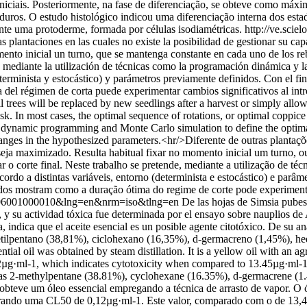
 iniciais. Posteriormente, na fase de diferenciação, se obteve como máx
uros. O estudo histológico indicou uma diferenciação interna dos estad
mente uma protoderme, formada por células isodiamétricas.
http://ve.scie
as plantaciones en las cuales no existe la posibilidad de gestionar su cap
mento inicial un turno, que se mantenga constante en cada uno de los re
nde, mediante la utilización de técnicas como la programación dinámica y
terminista y estocástico) y parámetros previamente definidos. Con el fin 
del régimen de corta puede experimentar cambios significativos al intro
l trees will be replaced by new seedlings after a harvest or simply allo
 task. In most cases, the optimal sequence of rotations, or optimal coppi
es dynamic programming and Monte Carlo simulation to define the optimal
nges in the hypothesized parameters.<hr/>Diferente de outras plantaçõe
 seja maximizado. Resulta habitual fixar no momento inicial um turno,
zar o corte final. Neste trabalho se pretende, mediante a utilização de
rdo a distintas variáveis, entorno (determinista e estocástico) e parâm
ados mostram como a duração ótima do regime de corte pode experimentar
442006001000010&lng=en&nrm=iso&tlng=en
De las hojas de Simsia pubes
ble, y su actividad tóxica fue determinada por el ensayo sobre nauplios
, indica que el aceite esencial es un posible agente citotóxico. De su 
metilpentano (38,81%), ciclohexano (16,35%), d-germacreno (1,45%), h
al oil was obtained by steam distillation. It is a yellow oil with an ag
12µg·ml-1, which indicates cytotoxicity when compared to 13.45µg·ml-1,
ied as 2-methylpentane (38.81%), cyclohexane (16.35%), d-germacrene 
bteve um óleo essencial empregando a técnica de arrasto de vapor. O óle
trando uma CL50 de 0,12µg·ml-1. Este valor, comparado com o de 13,45µg