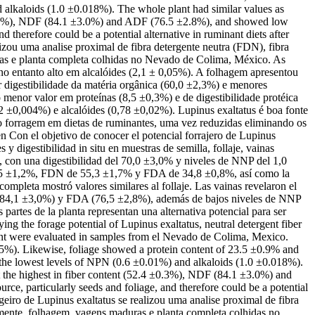
 alkaloids (1.0 ±0.018%). The whole plant had similar values as
.4 ±0.3%), NDF (84.1 ±3.0%) and ADF (76.5 ±2.8%), and showed low
therefore could be a potential alternative in ruminant diets after
izou uma analise proximal de fibra detergente neutra (FDN), fibra
uras e planta completa colhidas no Nevado de Colima, México. As
 entanto alto em alcalóides (2,1 ± 0,05%). A folhagem apresentou
igestibilidade da matéria orgânica (60,0 ±2,3%) e menores
menor valor em proteínas (8,5 ±0,3%) e de digestibilidade protéica
 ±0,004%) e alcalóides (0,78 ±0,02%). Lupinus exaltatus é boa fonte
omo forragem em dietas de ruminantes, uma vez reduzidas eliminando os
en
Con el objetivo de conocer el potencial forrajero de Lupinus
y digestibilidad in situ en muestras de semilla, follaje, vainas
 con una digestibilidad del 70,0 ±3,0% y niveles de NNP del 1,0
 26,5 ±1,2%, FDN de 55,3 ±1,7% y FDA de 34,8 ±0,8%, así como la
mpleta mostró valores similares al follaje. Las vainas revelaron el
DN (84,1 ±3,0%) y FDA (76,5 ±2,8%), además de bajos niveles de NNP
 partes de la planta representan una alternativa potencial para ser
ng the forage potential of Lupinus exaltatus, neutral detergent fiber
plant were evaluated in samples from el Nevado de Colima, Mexico.
05%). Likewise, foliage showed a protein content of 23.5 ±0.9% and
 the lowest levels of NPN (0.6 ±0.01%) and alkaloids (1.0 ±0.018%).
ut the highest in fiber content (52.4 ±0.3%), NDF (84.1 ±3.0%) and
, particularly seeds and foliage, and therefore could be a potential
geiro de Lupinus exaltatus se realizou uma analise proximal de fibra
semente, folhagem, vagens maduras e planta completa colhidas no