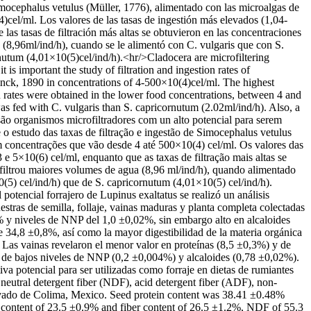
 Simocephalus vetulus (Müller, 1776), alimentado con las microalgas de
cel/ml. Los valores de las tasas de ingestión más elevados (1,04-
las tasas de filtración más altas se obtuvieron en las concentraciones
 (8,96ml/ind/h), cuando se le alimentó con C. vulgaris que con S.
nutum (4,01×10(5)cel/ind/h).<hr/>Cladocera are microfiltering
 is important the study of filtration and ingestion rates of
inck, 1890 in concentrations of 4-500×10(4)cel/ml. The highest
on rates were obtained in the lower food concentrations, between 4 and
as fed with C. vulgaris than S. capricornutum (2.02ml/ind/h). Also, a
são organismos microfiltradores com un alto potencial para serem
 o estudo das taxas de filtração e ingestão de Simocephalus vetulus
m concentrações que vão desde 4 até 500×10(4) cel/ml. Os valores das
 e 5×10(6) cel/ml, enquanto que as taxas de filtração mais altas se
 filtrou maiores volumes de agua (8,96 ml/ind/h), quando alimentado
5) cel/ind/h) que de S. capricornutum (4,01×10(5) cel/ind/h).
 potencial forrajero de Lupinus exaltatus se realizó un análisis
estras de semilla, follaje, vainas maduras y planta completa colectadas
% y niveles de NNP del 1,0 ±0,02%, sin embargo alto en alcaloides
34,8 ±0,8%, así como la mayor digestibilidad de la materia orgánica
 Las vainas revelaron el menor valor en proteínas (8,5 ±0,3%) y de
 de bajos niveles de NNP (0,2 ±0,004%) y alcaloides (0,78 ±0,02%).
tiva potencial para ser utilizadas como forraje en dietas de rumiantes
 neutral detergent fiber (NDF), acid detergent fiber (ADF), non-
 Nevado de Colima, Mexico. Seed protein content was 38.41 ±0.48%
n content of 23.5 ±0.9% and fiber content of 26.5 ±1.2%, NDF of 55.3