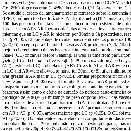
um possível agente citotóxico. De sua análise mediante CG/EM se det
(16,35%), d-germacreno (1,45%), hedicariol (9,31%), a-eudesmol (1
Se estudió el efecto del amamantamiento retrasado sobre la ganancia 
(IPPO), número total de folículos (NTF), diámetro (DF), tamaño (TF)
100 días posparto. Treinta vacas con su becerro en un sistema de dob
Las vacas en AT y AR fueron ordeñadas a fondo en los cuatro cuartos 
mientras que en LC y AR lo hicieron por 30min u 8h postordeño, re
LC (p<0,05). El porcentaje de ovulaciones dentro de los primeros 10
(p>0,05) excepto para PL total. Las vacas AR produjeron 3,2kg/día d
mejora el crecimiento de los becerros e incrementa la producción tota
intake (CL) of calves before weaning, as well as time from parturition 
yield (PL) and change in live weight (CPC) of cows during 100 days af
(AT), restricted (LC) and delayed (AR). Cows in AT and AR were comp
in LC and AR were allowed to nurse for 30min or 8h after milking, re
was greater in AR than in LC (p<0.05). Similar proportions of cows o
cow responses (P>0.05) except for total PL. Cows in AR produced 3,2
postpartum anoestrus, but improves calf growth and increases total 
bezerros, assim como o efeito na duração do período parto-primeira 
produção de leite (PL) e mudança de peso corporal (MPC) das vacas d
modalidades de amamentação: tradicional (AT), controlada (LC) e r
três. Terminada a ordenha, os bezerros em AT permaneceram com sua 
em AR e AT (p<0,05), ambos maiores que LC (p<0,05). O CL foi maio
AT (p<0,05). Os tratamentos não afetaram o comportamento das mães 
ordenha e limitá-la a 30 min/dia não reduz o anestro pós-parto, mas m
script=sci_arttext&pid=S0378-18442006001000012&lng=en&nrm=i