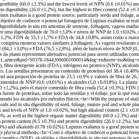
gestibility (60.0 ±2.3%) and the lowest levels of NPN (0.6 ±0.01%) and
tein digestibility (26.0 ±1.2%), but the highest in fiber content (52
exaltatus is a good protein source, particularly seeds and foliage, and 
jetivo de conhecer o potencial forrageiro de Lupinus exaltatus se real
 digestibilidade in situ em amostras de semente, folhagem, vagens mad
 uma digestibilidade de 70,0 ±3,0% e níveis de NNP de 1,0 ±0,02%, no
5 ±1,2%, FDN de 55,3 ±1,7% e FDA de 34,8 ±0,8%, assim como a maior d
completa mostrou valores similares à folhagem. As vagens revelaram o 
 (84,1 ±3,0%) e FDA (76,5 ±2,8%), além de baixos níveis de NNP (0,2
es da planta representam alternativa potencial para serem utilizadas c
ript=sci_arttext&pid=S0378-18442006001000014&lng=en&nrm=iso&tlng=
), fibra detergente ácido (FDA), nitrógeno no proteico (NNP), alcaloides 
. Las semillas presentaron un contenido de proteínas del 38,4 ±0,48%,
sentó una proporción de proteína de 23,5 ±0,9% y valores de fibra de
ontenidos de NNP (0,6 ±0,01%) y alcaloides (1,0 ±0,018%). La planta co
(26,0 ±1,2%), pero el mayor contenido de fibra cruda (52,4 ±0,3%), F
ente de proteínas, sobre todo las semillas y el follaje, por lo que estas
inado los alcaloides por métodos físicos.<hr/>With the purpose of studyi
oids and in situ digestibility of seed, foliage, mature pod and whole 
% and levels of NPN of 1.0 ±0.02%, but high alkaloid content (2.1 ±0.
 as well as the highest organic matter digestibility (60.0 ±2.3%) and
n protein content (8.5 ±0.3%) and protein digestibility (26.0 ±1.2%), b
d alkaloids (0.78 ±0.02%). Lupinus exaltatus is a good protein source
d by physical methods.<hr/>Com o objetivo de conhecer o potencial forra
o protéico (NNP), alcalóides e digestibilidade in situ em amostras de 