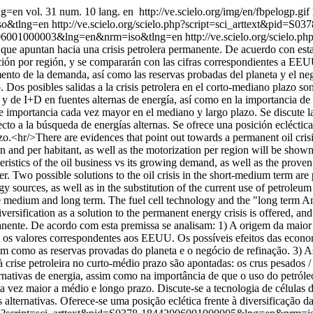
ang=en
vol. 31 num. 10 lang. en
http://ve.scielo.org/img/en/fbpelogp.gif
so&tlng=en
http://ve.scielo.org/scielo.php?script=sci_arttext&pi
442006001000003&lng=en&nrm=iso&tlng=en
http://ve.scielo.org/scielo.
 que apuntan hacia una crisis petrolera permanente. De acuerdo con esta
ión por región, y se compararán con las cifras correspondientes a EEUU
emento de la demanda, así como las reservas probadas del planeta y el ne
os posibles salidas a la crisis petrolera en el corto-mediano plazo son
y de I+D en fuentes alternas de energía, así como en la importancia d
 de importancia cada vez mayor en el mediano y largo plazo. Se discute 
a la búsqueda de energías alternas. Se ofrece una posición ecléctica fr
azo.<hr/>There are evidences that point out towards a permanent oil cris
n and per habitant, as well as the motorization per region will be sho
ristics of the oil business vs its growing demand, as well as the proven 
 Two possible solutions to the oil crisis in the short-medium term are 
sources, as well as in the substitution of the current use of petroleum
e medium and long term. The fuel cell technology and the "long term A
versification as a solution to the permanent energy crisis is offered, an
nente. De acordo com esta premissa se analisam: 1) A origem da maior
 os valores correspondentes aos EEUU. Os possíveis efeitos das econo
im como as reservas provadas do planeta e o negócio de refinação. 3) As
rise petroleira no curto-médio prazo são apontadas: os crus pesados / 
nativas de energia, assim como na importância de que o uso do petról
ada vez maior a médio e longo prazo. Discute-se a tecnologia de célul
lternativas. Oferece-se uma posição eclética frente à diversificação d