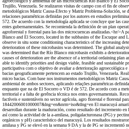
agroecológico y ambiental de las microcuencas Río Blanco y El Socor
Trujillo, Venezuela. Se realizaron visitas de campo con el fin de obse
metodológicos Matriz Causa-Efecto y Matriz Problema-Solución, se dete
relaciones paramétricas definidas por los autores en estudios prelim
572. De acuerdo con la metodología aplicada se concluye que las causas
entes gubernamentales. Se recomienda la definición de un plan operativo
agroforestal y forestal para las dos microcuencas analizadas.<hr/>A p
Blanco and El Socorro, located in the subbasins of the Escuque and La 
observe in situ some conditioning characteristics of the increasing de
deterioration of these microbasins was determined. The global analysis
was determined that the Río Blanco microbasin exhibits a deteriorati
causes of deterioration are the absence of a territorial ordaining pla
able to identify priorities and design viable, feasible and sustainable
participativa com o objetivo de avaliar a deterioração agroecológica
bacias geograficamente pertencem ao estado Trujillo, Venezuela. Real
micro bacias. Com base nos instrumentos metodológicos Matriz Causa-E
ambiental de ambos sectores, aplicando relações paramétricas definid
enquanto que na de El Socorro o VD é de 572. De acordo com a metod
territorial e a falta de gerência técnica nos entes governamentais. Re
factíveis e sustentáveis no sector agrícola, agro florestal e florestal pa
18442006001000007&lng=en&nrm=iso&tlng=en
El maracuyá amaril
desarrollan durante la maduración, como resultado del incremento en l
así como la actividad de la a-amilasa, poligalacturonasa (PG) y pectin
orgánicos y pH) característico del maracuyá. Los resultados mostraron
amilasa y PG se elevó en la semana 9 DA y la de PG se incrementó nu