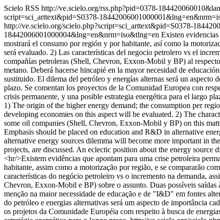
Scielo RSS
http://ve.scielo.org/rss.php?pid=0378-184420060010&l
script=sci_arttext&pid=S0378-18442006001000001&lng=en&nrm=i
http://ve.scielo.org/scielo.php?script=sci_arttext&pid=S0378-18
18442006001000004&lng=en&nrm=iso&tlng=en
Existen evidencias
mostrará el consumo por región y por habitante, así como la motorizac
será evaluado. 2) Las características del negocio petrolero vs el incr
compañías petroleras (Shell, Chevron, Exxon-Mobil y BP) al respecto. D
metano. Deberá hacerse hincapié en la mayor necesidad de educación 
sustituido. El dilema del petróleo y energías alternas será un aspecto
plazo. Se comentan los proyectos de la Comunidad Europea con respecto 
crisis permanente, y una posible estrategia energética para el largo pl
1) The origin of the higher energy demand; the consumption per regio
developing economies on this aspect will be evaluated. 2) The characte
some oil companies (Shell, Chevron, Exxon-Mobil y BP) on this matter.
Emphasis should be placed on education and R&D in alternative energy 
alternative energy sources dilemma will become more important in th
projects, are discussed. An eclectic position about the energy source di
<hr/>Existem evidências que apontam para uma crise petroleira perma
habitante, assim como a motorização por região, e se compararão com
características do negócio petroleiro vs o incremento na demanda, ass
Chevron, Exxon-Mobil e BP) sobre o assunto. Duas possíveis saídas à c
menção na maior necessidade de educação e de "I&D" em fontes alter
do petróleo e energias alternativas será um aspecto de importância c
os projetos da Comunidade Européia com respeito à busca de energias a