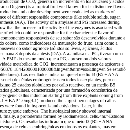
la producción de CO2, generan un incremento en los azúcares y ácidos
rpa Degener) is a tropical fruit well known for its distinctive flavor.
2 production and color development were evaluated as markers of
ce of different responsible components (like soluble solids, sugar,
er anthesis (AA). The activity of a-amylase and PG increased during
that the increase in the activity of the enzymes is asociated with
e of which could be responsible for the characteristic flavor of
Os componentes responsáveis de seu sabor são desenvolvidos durante a
do colore, como indicadores da maturação do fruto, asim como a
nsavels do sabor agridoce (sólidos solúveis, açúcares, ácidos
a semana 8 depois da antesis (DA). A a-amilasa e a PG, tiveram uma
uto. A PME do mesmo modo que a PG, apresentou dois valores
ividade metabólica do CO2, incrementaram a presença de açúcares e
xt&pid=S0378-18442006001000008&lng=en&nrm=iso&tlng=en
Se estudió
cotiledones). Los resultados indicaron que el medio I3 (B5 + ANA
sencia de células embriogénicas en todos los explantes, pero en
 máximo 25 estados globulares por callo reactivo, en un medio B5
stados globulares, caracterizada por una formación concéntrica de
bryogenic callus induction starting from three explants coming from
-1 + BAP 1.0mg·l-1) produced the largest percentages of callus
ses were found in hypocotils and cotyledons. Later, in the
ture zygotic embryos. The histological study showed internal
d, finally, a protodermis formed by isodiametrical cells.<hr/>Estudou-
cotilédones). Os resultados indicaram que o meio I3 (B5 + ANA
esença de células embriogênicas em todos os explantes, mas em