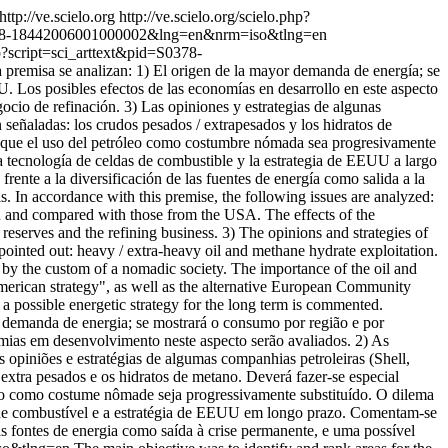
http://ve.scielo.org
http://ve.scielo.org/scielo.php?
d=S0378-18442006001000002&lng=en&nrm=iso&tlng=en
php?script=sci_arttext&pid=S0378-
 premisa se analizan: 1) El origen de la mayor demanda de energía; se
. Los posibles efectos de las economías en desarrollo en este aspecto
gocio de refinación. 3) Las opiniones y estrategias de algunas
 señaladas: los crudos pesados / extrapesados y los hidratos de
e que el uso del petróleo como costumbre nómada sea progresivamente
la tecnología de celdas de combustible y la estrategia de EEUU a largo
ente a la diversificación de las fuentes de energía como salida a la
is. In accordance with this premise, the following issues are analyzed:
wn and compared with those from the USA. The effects of the
reserves and the refining business. 3) The opinions and strategies of
pointed out: heavy / extra-heavy oil and methane hydrate exploitation.
 by the custom of a nomadic society. The importance of the oil and
merican strategy", as well as the alternative European Community
d a possible energetic strategy for the long term is commented.
 demanda de energia; se mostrará o consumo por região e por
mias em desenvolvimento neste aspecto serão avaliados. 2) As
 opiniões e estratégias de algumas companhias petroleiras (Shell,
extra pesados e os hidratos de metano. Deverá fazer-se especial
eo como costume nômade seja progressivamente substituído. O dilema
as de combustível e a estratégia de EEUU em longo prazo. Comentam-se
as fontes de energia como saída à crise permanente, e uma possível