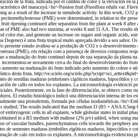
ración de la fruta, indicada por el cambio de color y la elevación en 
terístico del maracuyá.<hr/>Passion fruit (Passiflora edulis var. Flavica
ing as a result of the increase in metabolic activity. In this work, CO
 pectinmethylesterase (PME) were determinated, in relation to the presen
at fruit ripening continued after separation from the plant at week 8 aft
at of PME also had two maxima, at weeks 8 and 11 AA. The results show 
nd color rise, and generate an increase on sugars and organic acids, som
arpa Degener) é uma fruta tropical muito apreçada devido a seu sabor. 
No presente estudo avaliou-se a produção de CO2 e o desenvolvimento 
lesterasa (PME), em relação com a presença de diversos compostos respo
que a maduração do fruto continuó depois de sua separação da planta n
PG incrementou-se novamente cerca do final do desenvolvimento do fr
 aumento na maduração do fruto indicado pelo aumento do colore e at
stico desta fruta.
http://ve.scielo.org/scielo.php?script=sci_artte
ientes de semillas maduras (embriones cigóticos maduros, hipocótilos y 
ión de callo en todos los explantes. La micromorfología evidenció pre
iniciales. Posteriormente, en la fase de diferenciación, se obtuvo como
uros. El estudio histológico indicó una diferenciación interna de los e
 finalmente una protodermis, formada por células isodiamétricas.<hr/>Em
s studied. The results indicated that the medium I3 (B5 + ANA 0.5mg·l
 embryogenic cells in all explants, while globular states in initial pha
re obtained in a B5 medium with maltose (2% p/v) added, when using ma
ation of vascular bundles, parenchymatous cells towards the periphery an
entes de sementes maduras (embriões zigóticos maduros, hipocótilos e 
mação de calo em todos os explantes. A micromorfologia evidenciou pr