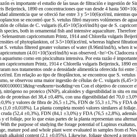
razón es importante el estudio de las tasas de filtración e ingestión de
is Beijerinck, 1890 en concentraciones que van desde 4 hasta 500×10(4)
dad alimenticia que se ofreció fue entre 3 y 5×10(6)cel/ml, mientras que 
toplancton se encontró que S. vetulus filtró mayores volúmenes de agua
ión de células de C. vulgaris (6,45×10(5)cel/ind/h) que de S. capricor
h species, both in ornamental fish and intensive aquaculture. Therefore it
e Selenastrum capricornutum Printz, 1914 and Chlorella vulgaris Beijer
ensities of phytoplankton, of 3-5×10(6)cel/ml, whereas highest filtrati
 S. vetulus filtered greater volumes of water (8.96ml/ind/h), when it w
S. capricornutum (4.01×10(5)cel/ind/h) was observed.<hr/>Os Cladocera 
m aquarismo como em piscicultura intensiva. Por esta razão é importante
um capricornutum Printz, 1914 e Chlorella vulgaris Beijerinck, 1890 e
aram nos tratamentos onde a densidade alimentícia oferecida foi entre 3
el/ml. Em relação ao tipo de fitoplâncton, se encontrou que S. vetulus
o, se observou uma maior ingestão de células de C. vulgaris (6,45×10(
442006001000013&lng=en&nrm=iso&tlng=en
Con el objetivo de conocer el
 nitrógeno no proteico (NNP), alcaloides y digestibilidad in situ en mu
do de proteínas del 38,4 ±0,48%, con una digestibilidad del 70,0 ±3,0
5 ±0,9% y valores de fibra de 26,5 ±1,2%, FDN de 55,3 ±1,7% y FDA de 
1,0 ±0,018%). La planta completa mostró valores similares al follaje.
ibra cruda (52,4 ±0,3%), FDN (84,1 ±3,0%) y FDA (76,5 ±2,8%), además
y el follaje, por lo que estas partes de la planta representan una alterna
With the purpose of studying the forage potential of Lupinus exaltatus,
 foliage, mature pod and whole plant were evaluated in samples from el
high alkaloid content (2.1 ±0.05%). Likewise, foliage showed a protei