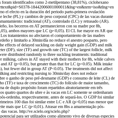
is foram identificados como 2-metilpentano (38,81%), ciclohexano
=sci_arttext&pid=S0378-18442006001000011&lng=en&nrm=iso&tlng=en
o el efecto en la duración del periodo parto-primera ovulación
de leche (PL) y cambios de peso corporal (CPC) de las vacas durante
amantamiento: tradicional (AT), controlado (LC) y retrasado (AR).
rdeño, los becerros en AT permanecieron con su madre por 8h,
p<0,05), ambos mayores que LC (p<0,05). El CL fue mayor en AR que
 Los tratamientos no afectaron el comportamiento de las madres
eño y limitarlo a 30min/día no reduce el anestro posparto, pero
 the effects of delayed suckling on daily weight gain (GDP) and milk
ter (DF), size (TF) and growth rate (TC) of the largest follicle, milk
re distributed randomly to three suckling treatments: traditional
milking, calves in AT stayed with their mothers for 8h, while calves
and AT (p<0.05), but greater than that for LC (p<0.05). Milk intake
, but fewer did in group AT (P<0.05). The treatments did not affect
king and restricting nursing to 30min/day does not reduce
 sobre o ganho de peso pré-desmame (GDP) e consumo de leite (CL) de
nho (TF) e taxa de crescimento (TC) do folículo de maior tamanho,
ma de duplo propósito foram repartidos aleatoriamente em três
nos quatro quartos do ubre e às vacas em LC somente se ordenharam
s-ordenha, respectivamente, antes de separá-los. O GDP foi similar
meiros 100 dias foi similar entre LC e AR (p>0,05) mas menor que
eite mais que LC (p<0,01). Atrasar em 8hs a amamentação pós-
 das vacas.
http://ve.scielo.org/scielo.php?
potencial para ser utilizados como alimento vivo de diversas especies